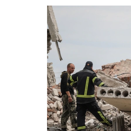
ՄԻՋԱԶԳԱՅԻՆ
ՄՇԱԿՈՒՅԹ
ՍՊՈՐՏ
ՄԵԿՆԱԲԱՆՈՒԹՅՈՒՆ
ՏՏ ԵՒ ԻՆՏԵՐՆԵՏ
ԿՈՐՈՆԱՎԻՐՈՒՍ
ԱՐԽԻՎ
ՏԵՍԱՆՅՈՒԹԵՐ
ԲԱՆԱՎԵՃ
ՁԳՏԵԼՈՎ ԼԱՎԱԳՈՒՅՆԻՆ
ՓՈԴՔԱՍԹ