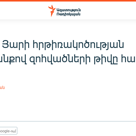
 Յարի հրթիռակոծության
նքով զոհվածների թիվը հաս
յան
oogle-ում