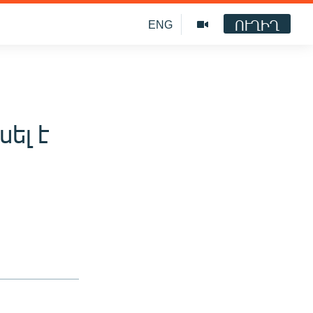
ՈՒՂԻՂ
ENG
ել է