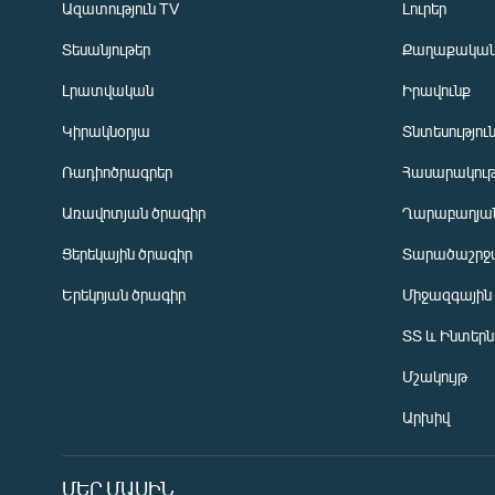
Ազատություն TV
Լուրեր
Տեսանյութեր
Քաղաքակա
Լրատվական
Իրավունք
Կիրակնօրյա
Տնտեսությու
Ռադիոծրագրեր
Հասարակութ
Առավոտյան ծրագիր
Ղարաբաղյան
Ցերեկային ծրագիր
Տարածաշրջ
Հայերեն
Երեկոյան ծրագիր
Միջազգային
English
ՏՏ և Ինտեր
Русский
Մշակույթ
ՀԵՏԵՎԵՔ ՄԵԶ
Արխիվ
ՄԵՐ ՄԱՍԻՆ