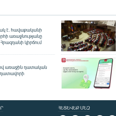
ակ է. հավաքականի
րհի առաջնությանը
Հրազդանի կիրճում
ծով առաջին դատական
 դատավորի
Ր
ՀԵՏԵՎԵՔ ՄԵԶ