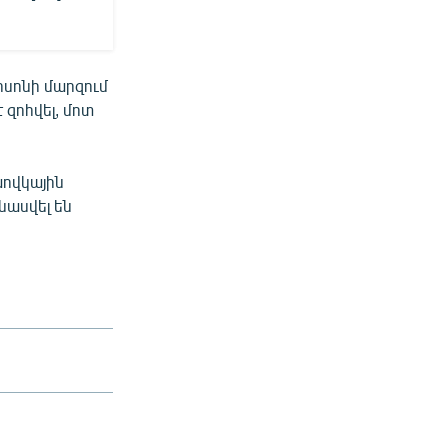
րսոնի մարզում
զոհվել, մոտ
ովկային
վնասվել են