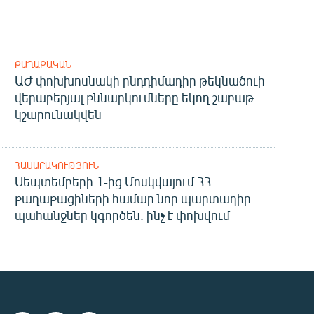
ՔԱՂԱՔԱԿԱՆ
ԱԺ փոխխոսնակի ընդդիմադիր թեկնածուի
վերաբերյալ քննարկումները եկող շաբաթ
կշարունակվեն
ՀԱՍԱՐԱԿՈՒԹՅՈՒՆ
Սեպտեմբերի 1-ից Մոսկվայում ՀՀ
քաղաքացիների համար նոր պարտադիր
պահանջներ կգործեն. ինչ է փոխվում