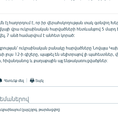
ն էլ հաղորդում է, որ իր վերահսկողության տակ գտնվող Խե
կայի վրա ուկրաինական հարվածների հետևանքով 5 մարդ է 
վել, 7 անձ համարվում է անհետ կորած:
րության՝ ուկրաինական բանակը հարվածները Նովայա Կախ
իսի լույս 12-ի գիշերը, պայթել են սելիտրայով լի պահեստներ, 
ր, հիվանդանոց և քաղաքային այլ ենթակառուցվածքներ։
Հետևեք մեզ
Տպել
թեմաներով
րաինայում (լայվ բլոգ, թարմացվող)