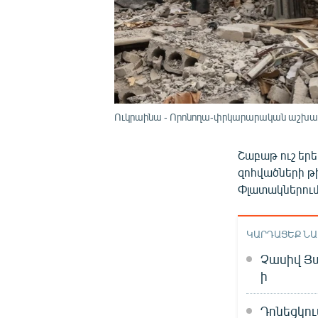
Ուկրաինա - Որոնողա-փրկարարական աշխատան
Շաբաթ ուշ եր
զոհվածների թիվ
Փլատակներում 
ԿԱՐԴԱՑԵՔ Ն
Չասիվ Յա
ի
Դոնեցկու