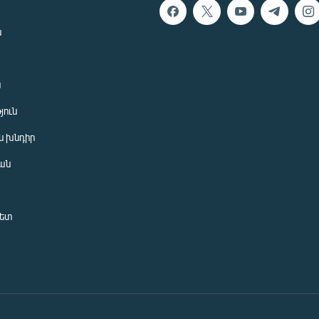
ն
ն
յուն
 խնդիր
ան
նետ