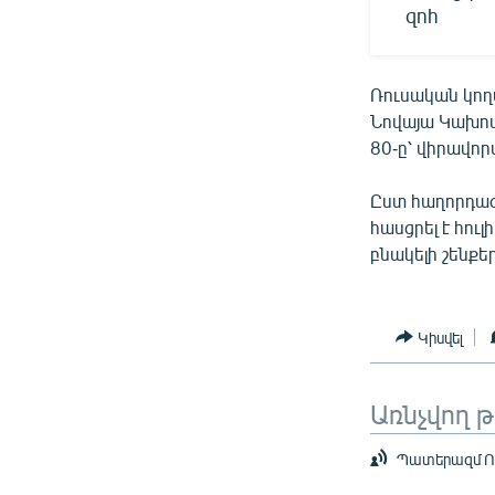
զոհ
Ռուսական կողմ
Նովայա Կախով
80-ը՝ վիրավոր
Ըստ հաղորդագ
հասցրել է հուլ
բնակելի շենքե
Կիսվել
Առնչվող 
Պատերազմ Ուկ