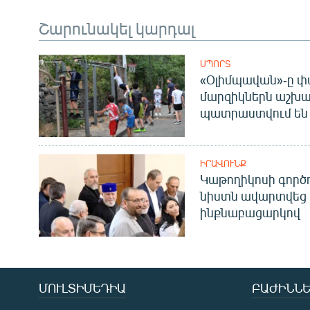
Շարունակել կարդալ
ՍՊՈՐՏ
«Օլիմպավան»-ը փ
մարզիկներն աշխա
պատրաստվում են 
ԻՐԱՎՈՒՆՔ
Կաթողիկոսի գոր
նիստն ավարտվեց
ինքնաբացարկով
ՄՈՒԼՏԻՄԵԴԻԱ
ԲԱԺԻՆՆԵ