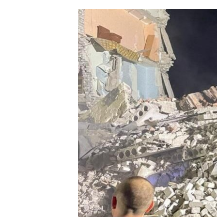
ՄԻՋԱԶԳԱՅԻՆ
ՄՇԱԿՈՒՅԹ
ՍՊՈՐՏ
ՄԵԿՆԱԲԱՆՈՒԹՅՈՒՆ
ՏՏ ԵՒ ԻՆՏԵՐՆԵՏ
ԿՈՐՈՆԱՎԻՐՈՒՍ
ԱՐԽԻՎ
ՏԵՍԱՆՅՈՒԹԵՐ
ԲԱՆԱՎԵՃ
ՁԳՏԵԼՈՎ ԼԱՎԱԳՈՒՅՆԻՆ
ՓՈԴՔԱՍԹ