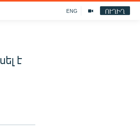
ՈՒՂԻՂ
ENG
ել է