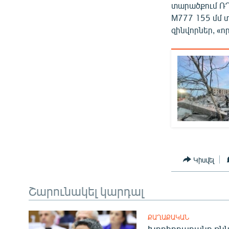
տարածքում ՌԴ
M777 155 մմ 
զինվորներ, «ո
Կիսվել
Շարունակել կարդալ
ՔԱՂԱՔԱԿԱՆ