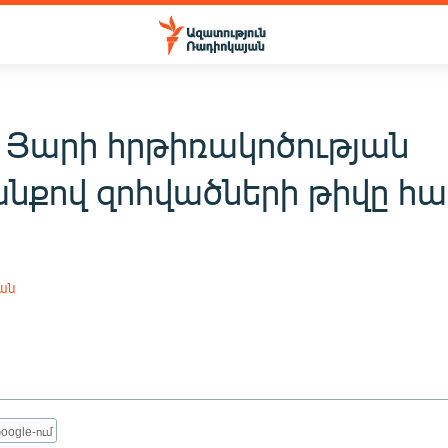
 Յարի հրթիռակոծության
նքով զոհվածների թիվը հաս
յան
oogle-ում