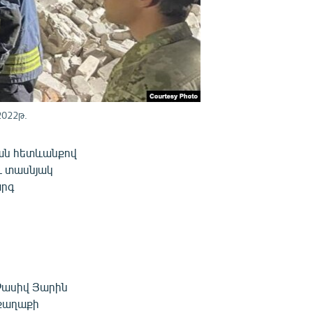
2022թ.
յան հետևանքով
ու տասնյակ
արգ
Չասիվ Յարին
 քաղաքի