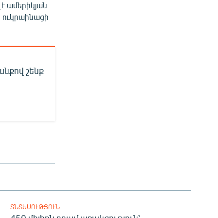
 է ամերիկյան
0 ուկրաինացի
անքով շենք
ՏՆՏԵՍՈՒԹՅՈՒՆ