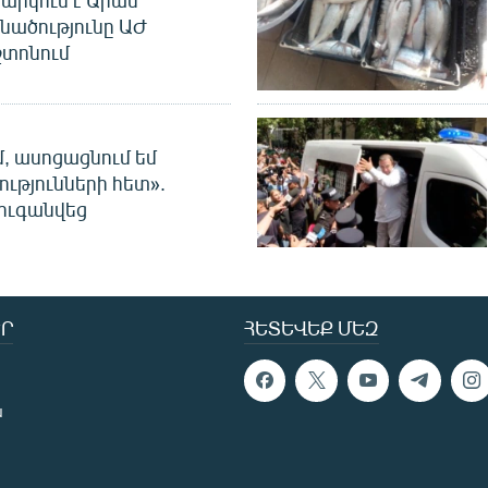
արկում է Արամ
նածությունը ԱԺ
տոնում
մ, ասոցացնում եմ
ությունների հետ».
ուգանվեց
Ր
ՀԵՏԵՎԵՔ ՄԵԶ
ն