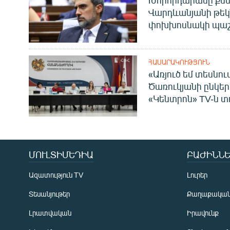
Խորհրդարանը քնն
Վարդևանյանի թեկ
փոխխոսնակի պաշ
ՀԱՍԱՐԱԿՈՒԹՅՈՒՆ
«Առյուծ եմ տեսնու
Ծառուկյանի ընկեր
«Կենտրոն» TV-ն տ
ՄՈՒԼՏԻՄԵԴԻԱ
ԲԱԺԻՆՆԵ
Ազատություն TV
Լուրեր
Տեսանյութեր
Քաղաքակա
Լրատվական
Իրավունք