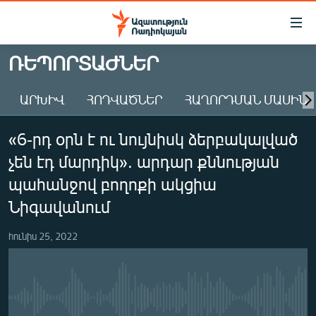
Մատչելիության
հղումներ
Անցնել
ՌԵՊՈՐՏԱԺՆԵՐ
հիմնական
ԱԶԱՏՈՒԹՅՈՒՆ TV
բովանդակությանը
ԱՐԽԻՎ
ՀՈԴՎԱԾՆԵՐ
ՀԱՂՈՐԴՄԱՆ ՄԱՍԻՆ
ՀԱՅԱՍՏԱՆ
Անցնել
հիմնական
ՔԱՂԱՔԱԿԱՆ
«6-րդ օրն է ու նույնիսկ ձերբակալված
մենյուին
ԸՆՏՐՈՒԹՅՈՒՆՆԵՐ 2026
Որոնում
չեն էդ մարդիկ». արդար քննության
ԻՐԱՎՈՒՆՔ
պահանջով բողոքի ակցիա
ՀԱՍԱՐԱԿՈՒԹՅՈՒՆ
Նիգավանում
ՏՆՏԵՍՈՒԹՅՈՒՆ
հունիս 25, 2022
ՂԱՐԱԲԱՂ
ՊԱՏԵՐԱԶՄԻ 6 ՇԱԲԱԹՆԵՐԸ
ՏԱՐԱԾԱՇՐՋԱՆ
No media source currently available