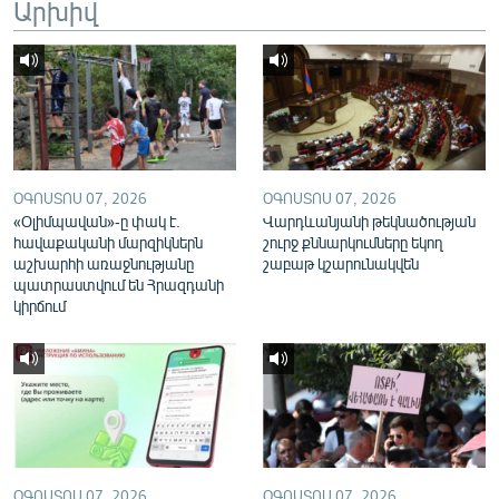
Արխիվ
English
Русский
ՀԵՏԵՎԵՔ ՄԵԶ
ՕԳՈՍՏՈՍ 07, 2026
ՕԳՈՍՏՈՍ 07, 2026
«Օլիմպավան»-ը փակ է.
Վարդևանյանի թեկնածության
հավաքականի մարզիկներն
շուրջ քննարկումները եկող
աշխարհի առաջնությանը
շաբաթ կշարունակվեն
«Ազատության» բոլոր կայքերը
պատրաստվում են Հրազդանի
կիրճում
ՕԳՈՍՏՈՍ 07, 2026
ՕԳՈՍՏՈՍ 07, 2026