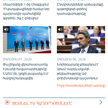
Սեպտեմբերի 1-ից Մոսկվայում
Ընդդիմադիրների արձագանքը
ՀՀ քաղաքացիների համար նոր
կաթողիկոսի գործով
պարտադիր պահանջներ
դատավարությունը
կգործեն. ինչ է փոխվում
ՕԳՈՍՏՈՍ 07, 2026
ՕԳՈՍՏՈՍ 06, 2026
Փաշինյանը վերահաստատեց
Խորհրդարանը քննարկում է
Երևանի հավատարմությունը
Արամ Վարդևանյանի
ԵԱՏՄ-ին, կրկին բացառեց ԵՄ
թեկնածությունը ԱԺ
հարցով հանրաքվեն
փոխխոսնակի պաշտոնում
Բոլոր հեռարձակումների արխիվը
ՏԵՍՆԵԼ TV ՀԱՂՈՐԴՈՒՄՆԵՐԸ