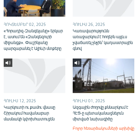
ՀՈԿՏԵՄԲԵՐ 02, 2025
ՀՈՒԼԻՍ 26, 2025
«Հորադիզ-Զանգելանը» երկար
Կառավարությունն
է, ասում են «Զանգեզուրի
առաջարկում է հողերն այլևս
միջանցք». Փաշինյանը
չվաճառել չնչին՝ կադաստրային
պարզաբանել է Ալիևի մտքերը
գնով
ՀՈՒԼԻՍ 12, 2025
ՀՈՒԼԻՍ 01, 2025
Կարկուտի ու քամու վնասը
Ազգային ժողովը քննարկում է
Շիրակում հավանաբար
ՀԷՑ-ը պետականացնելուն
մասնակի կփոխհատուցեն
միտված նախագիծը
Բոլոր հեռարձակումների արխիվը