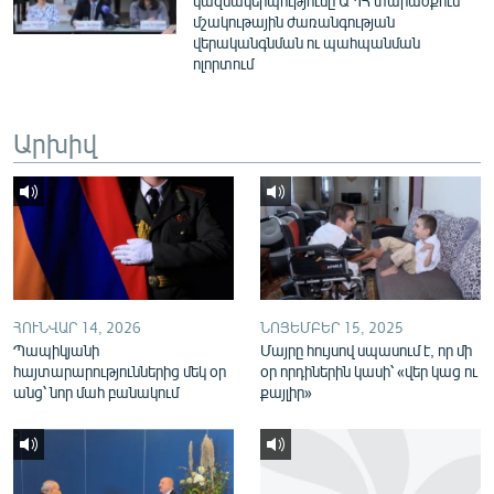
կազմակերպությունը ԱՊՀ տարածքում
English
մշակութային ժառանգության
վերականգնման ու պահպանման
Русский
ոլորտում
ՀԵՏԵՎԵՔ ՄԵԶ
Արխիվ
«Ազատության» բոլոր կայքերը
ՀՈՒՆՎԱՐ 14, 2026
ՆՈՅԵՄԲԵՐ 15, 2025
Պապիկյանի
Մայրը հույսով սպասում է, որ մի
հայտարարություններից մեկ օր
օր որդիներին կասի՝ «վեր կաց ու
անց՝ նոր մահ բանակում
քայլիր»