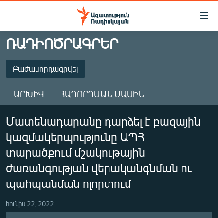
Մատչելիության
հղումներ
Անցնել
ՌԱԴԻՈԾՐԱԳՐԵՐ
հիմնական
ԱԶԱՏՈՒԹՅՈՒՆ TV
բովանդակությանը
ՀԱՅԱՍՏԱՆ
Բաժանորդագրվել
Անցնել
հիմնական
ՔԱՂԱՔԱԿԱՆ
ԱՐԽԻՎ
ՀԱՂՈՐԴՄԱՆ ՄԱՍԻՆ
մենյուին
ԸՆՏՐՈՒԹՅՈՒՆՆԵՐ 2026
Որոնում
ԲԱԺԱՆՈՐԴԱԳՐՎԵԼ
Մատենադարանը դարձել է բազային
ԻՐԱՎՈՒՆՔ
կազմակերպությունը ԱՊՀ
ՀԱՍԱՐԱԿՈՒԹՅՈՒՆ
Բաժանորդագրվել
տարածքում մշակութային
ՏՆՏԵՍՈՒԹՅՈՒՆ
ժառանգության վերականգնման ու
ՂԱՐԱԲԱՂ
պահպանման ոլորտում
ՊԱՏԵՐԱԶՄԻ 6 ՇԱԲԱԹՆԵՐԸ
հունիս 22, 2022
ՏԱՐԱԾԱՇՐՋԱՆ