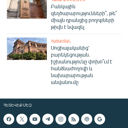
Բանկային
զեղծարարությունների՞, թե՞
միայն դրանցից բողոքների
թիվն է նվազել
ՀԱՅԱՍՏԱՆ
Սոցիալականից՝
բարեկեցության.
իշխանությունը փոխո՞ւմ է
հանձնաժողովի և
նախարարության
անվանումը
ՀԵՏԵՎԵՔ ՄԵԶ