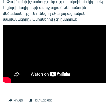
է, Փաշինյանի իշխանությունը այդ պրակտիկան կիրառել
է՝ ընդդիմադիրների առաջադրած թեկնածուին
մեծամասնություն ունեցող «Քաղաքացիական
պայմանագիրը» ամիսներով չէր ընտրում։
Կիսվել
Հետևեք մեզ