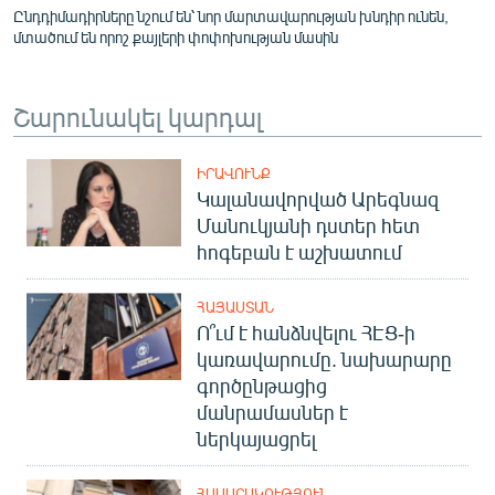
Ընդդիմադիրները նշում են՝ նոր մարտավարության խնդիր ունեն,
մտածում են որոշ քայլերի փոփոխության մասին
Շարունակել կարդալ
ԻՐԱՎՈՒՆՔ
Կալանավորված Արեգնազ
Մանուկյանի դստեր հետ
հոգեբան է աշխատում
ՀԱՅԱՍՏԱՆ
Ո՞ւմ է հանձնվելու ՀԷՑ-ի
կառավարումը. նախարարը
գործընթացից
մանրամասներ է
ներկայացրել
ՀԱՍԱՐԱԿՈՒԹՅՈՒՆ