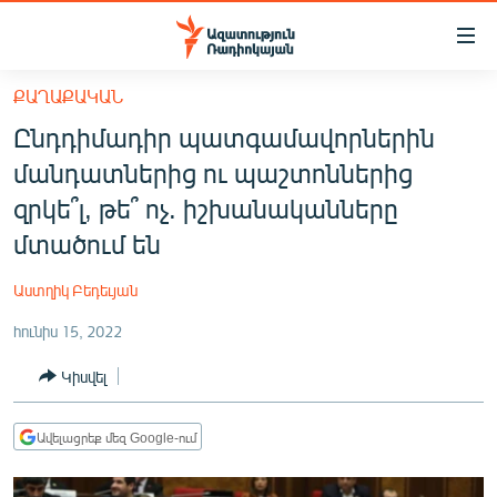
Մատչելիության
հղումներ
Անցնել
ՔԱՂԱՔԱԿԱՆ
հիմնական
ԱԶԱՏՈՒԹՅՈՒՆ TV
Ընդդիմադիր պատգամավորներին
բովանդակությանը
ՀԱՅԱՍՏԱՆ
Անցնել
մանդատներից ու պաշտոններից
հիմնական
ՔԱՂԱՔԱԿԱՆ
զրկե՞լ, թե՞ ոչ. իշխանականները
մենյուին
ԸՆՏՐՈՒԹՅՈՒՆՆԵՐ 2026
մտածում են
Որոնում
ԻՐԱՎՈՒՆՔ
Աստղիկ Բեդեւյան
ՀԱՍԱՐԱԿՈՒԹՅՈՒՆ
հունիս 15, 2022
ՏՆՏԵՍՈՒԹՅՈՒՆ
Կիսվել
ՂԱՐԱԲԱՂ
ՊԱՏԵՐԱԶՄԻ 6 ՇԱԲԱԹՆԵՐԸ
Ավելացրեք մեզ Google-ում
ՏԱՐԱԾԱՇՐՋԱՆ