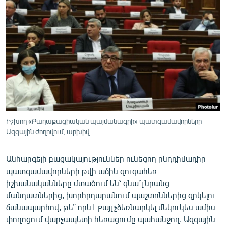
ՄԻՋԱԶԳԱՅԻՆ
ՄՇԱԿՈՒՅԹ
ՍՊՈՐՏ
ՄԵԿՆԱԲԱՆՈՒԹՅՈՒՆ
ՏՏ ԵՒ ԻՆՏԵՐՆԵՏ
ԿՈՐՈՆԱՎԻՐՈՒՍ
ԱՐԽԻՎ
Իշխող «Քաղաքացիական պայմանագրի» պատգամավորները
Ազգային ժողովում, արխիվ
ՏԵՍԱՆՅՈՒԹԵՐ
ԲԱՆԱՎԵՃ
Անհարգելի բացակայություններ ունեցող ընդդիմադիր
պատգամավորների թվի աճին զուգահեռ
ՁԳՏԵԼՈՎ ԼԱՎԱԳՈՒՅՆԻՆ
իշխանականները մտածում են՝ գնա՞լ նրանց
ՓՈԴՔԱՍԹ
մանդատներից, խորհրդարանում պաշտոններից զրկելու
ճանապարհով, թե՞ որևէ քայլ չձեռնարկել մեկուկես ամիս
Հայերեն
փողոցում վարչապետի հեռացումը պահանջող, Ազգային