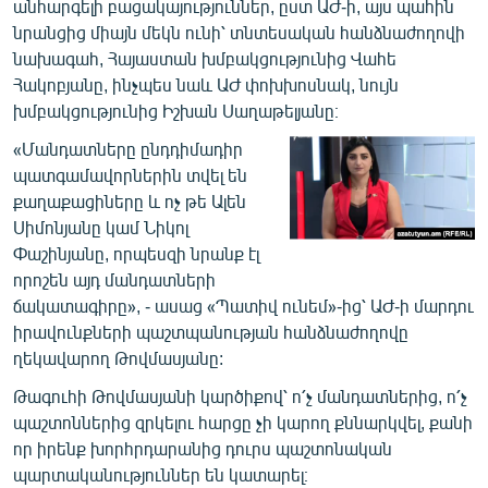
անհարգելի բացակայություններ, ըստ ԱԺ-ի, այս պահին
նրանցից միայն մեկն ունի՝ տնտեսական հանձնաժողովի
նախագահ, Հայաստան խմբակցությունից Վահե
Հակոբյանը, ինչպես նաև ԱԺ փոխխոսնակ, նույն
խմբակցությունից Իշխան Սաղաթելյանը։
«Մանդատները ընդդիմադիր
պատգամավորներին տվել են
քաղաքացիները և ոչ թե Ալեն
Սիմոնյանը կամ Նիկոլ
Փաշինյանը, որպեսզի նրանք էլ
որոշեն այդ մանդատների
ճակատագիրը», - ասաց «Պատիվ ունեմ»-ից՝ ԱԺ-ի մարդու
իրավունքների պաշտպանության հանձնաժողովը
ղեկավարող Թովմասյանը:
Թագուհի Թովմասյանի կարծիքով՝ ո՛չ մանդատներից, ո՛չ
պաշտոններից զրկելու հարցը չի կարող քննարկվել, քանի
որ իրենք խորհրդարանից դուրս պաշտոնական
պարտականություններ են կատարել։