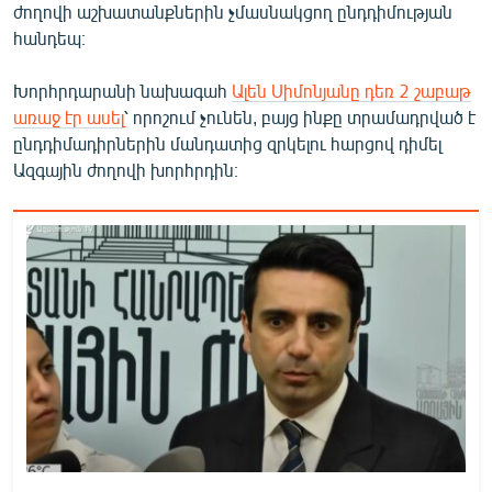
ժողովի աշխատանքներին չմասնակցող ընդդիմության
English
հանդեպ։
Русский
Խորհրդարանի նախագահ
Ալեն Սիմոնյանը դեռ 2 շաբաթ
առաջ էր ասել
՝ որոշում չունեն, բայց ինքը տրամադրված է
ՀԵՏԵՎԵՔ ՄԵԶ
ընդդիմադիրներին մանդատից զրկելու հարցով դիմել
Ազգային ժողովի խորհրդին։
«Ազատության» բոլոր կայքերը