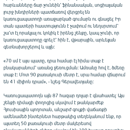
հարևանները ճար չունեին՝ ֆինանսական, սոցիալական
լուրջ խնդիրների պատճառով վերցրել են
կառուցապատողի առաջարկած գումարն ու գնացել։ Իր
տան պատերի հաստությունն է չափում ու նեղսրտում՝
շա՛տ էլ որակյալ ու կոկիկ է իրենց շենքը, կապ չունի, որ
կառուցապատողը գրել է՝ հին է, վթարային, արևելյան
գետնախորշերով և այլն:
«70 սմ է այս պատը, դրա համար էլ հիմա տաք է
բնակարանում՝ առանց ջեռուցման: Ամռանը հով է, ձմեռը
տաք է: Մոտ 90 քառակուսի մետր է, սրա համար վճարում
են 41 միլիոն դրամ», - նշեց Գերավետյանը:
Կառուցապատողն այն 87 հազար դոլար է գնահատել։ Այս
շենքի դիմացի փողոցից սկսվում է թանկարժեք
Հյուսիսային պողոտան, անշարժ գույքի վաճառքի
ամենամեծ ինտերնետ հարթակից տեղեկանում ենք, որ
այստեղ 50 քառակուսի մետր մակերեսով