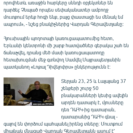
որովհետև առաջին հարկերը սննդի օբյեկտներ են
English
դարձել: Չնայած որպես սեփականատեր ամբողջ
Русский
մուտքում երեք հոգի ենք, բայց փաստացի ես մենակ եմ
ապրում», - նշեց բնակիչներից Վարդան Գերավետյանը:
ՀԵՏԵՎԵՔ ՄԵԶ
Հյուսիսային պողոտայի կառուցապատումից հետո,
Երևանի կենտրոնի մի շարք հատվածներ գերակա շահ են
ճանաչվել, դրանց մեծ մասի կառուցապատողը
հետախուզման մեջ գտնվող Սամվել Մայրապետյանին
պատկանող «Լոքալ Դիվելոփրս» ընկերությունն է։
«Ազատության» բոլոր կայքերը
Տերյան 23, 25 և Լալայանց 37
շենքերի շուրջ 50
բնակարանների կեսից ավելին
արդեն դատարկ է, մյուսները
դեռ ԴԱՀԿ-ից դատարան,
դատարանից ԴԱՀԿ գնալ -
գալով են փորձում պահպանել իրենց տները։ Մուտքում
միայնակ մնացած Վարդան Գերավետյանն ասում է՝