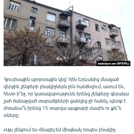
ՄԻՋԱԶԳԱՅԻՆ
ՄՇԱԿՈՒՅԹ
ՍՊՈՐՏ
ՄԵԿՆԱԲԱՆՈՒԹՅՈՒՆ
ՏՏ ԵՒ ԻՆՏԵՐՆԵՏ
ԿՈՐՈՆԱՎԻՐՈՒՍ
ԱՐԽԻՎ
Հյուսիսային պողոտային կից՝ հին Երևանից մնացած
ՏԵՍԱՆՅՈՒԹԵՐ
վերջին շենքերի բնակիչներն չեն հանձնվում, ասում են,
ԲԱՆԱՎԵՃ
հետո ի՞նչ, որ կառավարությունն իրենց շենքերը գերակա
շահ ճանաչված տարածքների ցանկից չի հանել, պետք է
ՁԳՏԵԼՈՎ ԼԱՎԱԳՈՒՅՆԻՆ
մոռանա՞ն իրենց 15 տարվա պայքարի մասին ու լքե՞ն
ՓՈԴՔԱՍԹ
տները:
Հայերեն
«Այս շենքում ես մնացել եմ միայնակ որպես բնակիչ,