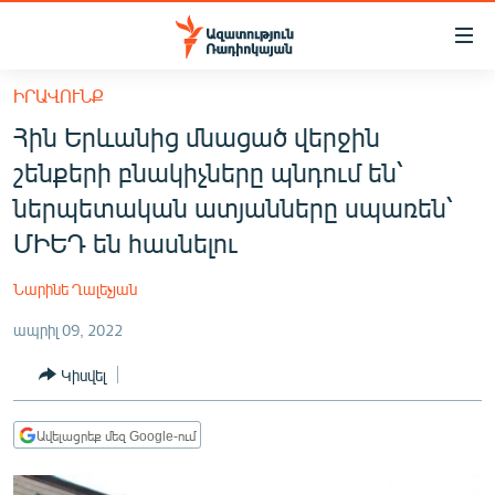
Մատչելիության
հղումներ
Անցնել
ԻՐԱՎՈՒՆՔ
հիմնական
ԱԶԱՏՈՒԹՅՈՒՆ TV
Հին Երևանից մնացած վերջին
բովանդակությանը
ՀԱՅԱՍՏԱՆ
Անցնել
շենքերի բնակիչները պնդում են՝
հիմնական
ՔԱՂԱՔԱԿԱՆ
ներպետական ատյանները սպառեն՝
մենյուին
ԸՆՏՐՈՒԹՅՈՒՆՆԵՐ 2026
ՄԻԵԴ են հասնելու
Որոնում
ԻՐԱՎՈՒՆՔ
Նարինե Ղալեչյան
ՀԱՍԱՐԱԿՈՒԹՅՈՒՆ
ապրիլ 09, 2022
ՏՆՏԵՍՈՒԹՅՈՒՆ
Կիսվել
ՂԱՐԱԲԱՂ
ՊԱՏԵՐԱԶՄԻ 6 ՇԱԲԱԹՆԵՐԸ
Ավելացրեք մեզ Google-ում
ՏԱՐԱԾԱՇՐՋԱՆ