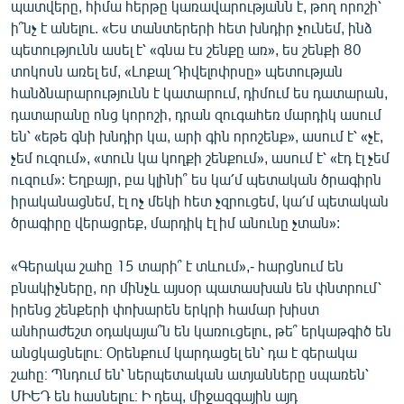
պատվերը, հիմա հերթը կառավարությանն է, թող որոշի՝
ի՞նչ է անելու. «Ես տանտերերի հետ խնդիր չունեմ, ինձ
պետությունն ասել է՝ «գնա էս շենքը առ», ես շենքի 80
տոկոսն առել եմ, «Լոքալ Դիվելոփրսը» պետության
հանձնարարությունն է կատարում, դիմում ես դատարան,
դատարանը ոնց կորոշի, դրան զուգահեռ մարդիկ ասում
են՝ «եթե գնի խնդիր կա, արի գին որոշենք», ասում է՝ «չէ,
չեմ ուզում», «տուն կա կողքի շենքում», ասում է՝ «էդ էլ չեմ
ուզում»: Եղբայր, բա կլինի՞ ես կա՛մ պետական ծրագիրն
իրականացնեմ, էլ ոչ մեկի հետ չզրուցեմ, կա՛մ պետական
ծրագիրը վերացրեք, մարդիկ էլ իմ անունը չտան»:
«Գերակա շահը 15 տարի՞ է տևում»,- հարցնում են
բնակիչները, որ մինչև այսօր պատասխան են փնտրում՝
իրենց շենքերի փոխարեն երկրի համար խիստ
անհրաժեշտ օդակայա՞ն են կառուցելու, թե՞ երկաթգիծ են
անցկացնելու։ Օրենքում կարդացել են՝ դա է գերակա
շահը։ Պնդում են՝ ներպետական ատյանները սպառեն՝
ՄԻԵԴ են հասնելու։ Ի դեպ, միջազգային այդ