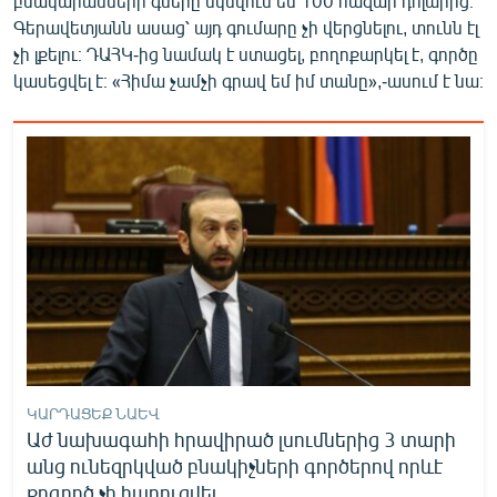
բնակարանների գները սկսվում են 100 հազար դոլարից։
Գերավետյանն ասաց՝ այդ գումարը չի վերցնելու, տունն էլ
չի լքելու։ ԴԱՀԿ-ից նամակ է ստացել, բողոքարկել է, գործը
կասեցվել է։ «Հիմա չամչի գրավ եմ իմ տանը»,-ասում է նա։
ԿԱՐԴԱՑԵՔ ՆԱԵՎ
Աժ նախագահի հրավիրած լսումներից 3 տարի
անց ունեզրկված բնակիչների գործերով որևէ
քրգործ չի հարուցվել