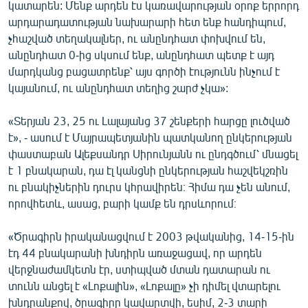
կատարեն: Մենք արդեն էս կառավարության օրոք երրորդ
արդարադատության նախարարի հետ ենք հանդիպում,
չհաշված տեղակալներ, ու անընդհատ փոխվում են,
անընդհատ 0-ից սկսում ենք, անընդհատ պետք է այդ
մարդկանց բացատրենք՝ այս գործի էությունն ինչում է
կայանում, ու անընդհատ տեղից շարժ չկա»:
«Տերյան 23, 25 ու Լալայանց 37 շենքերի հարցը լուծված
է», - ասում է Մայրապետյանին պատկանող ընկերության
փաստաբան Ալեքսանդր Սիրունյանն ու ընդգծում՝ մնացել
է 1 բնակարան, դա էլ կանցնի ընկերության հաշվեկշռին
ու բնակիչներին դուրս կհրավիրեն։ Հիմա դա չեն անում,
որովհետև, ասաց, բարի կամք են դրսևորում։
«Ծրագիրն իրականացվում է 2003 թվականից, 14-15-ին
էդ 44 բնակարանի խնդիրն առաջացավ, որ արդեն
վերջնաժամկետն էր, ստիպված մտան դատարան ու
տունն անցել է «Լոքալին», «Լոքալը» չի դիմել վտարելու
խնդրանքով, ծրագիրը կավարտվի, եսիմ, 2-3 տարի