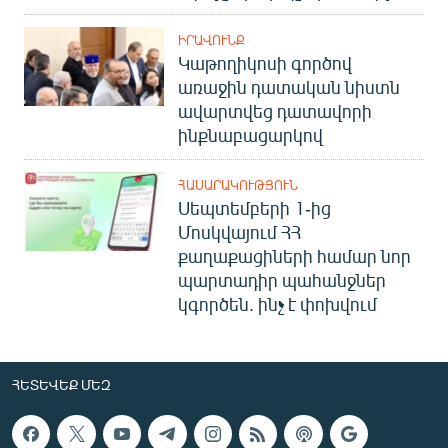
ԻՐԱՎՈՒՆՔ
Կաթողիկոսի գործով
առաջին դատական նիստն
ավարտվեց դատավորի
ինքնաբացարկով
ՀԱՍԱՐԱԿՈՒԹՅՈՒՆ
Սեպտեմբերի 1-ից
Մոսկվայում ՀՀ
քաղաքացիների համար նոր
պարտադիր պահանջներ
կգործեն. ինչ է փոխվում
ՀԵՏԵՎԵՔ ՄԵԶ