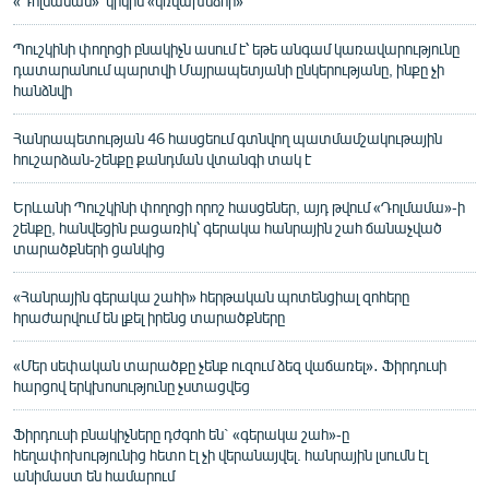
«Դոլմաման»՝ կրկին «կռվախնձոր»
Պուշկինի փողոցի բնակիչն ասում է՝ եթե անգամ կառավարությունը
դատարանում պարտվի Մայրապետյանի ընկերությանը, ինքը չի
հանձնվի
Հանրապետության 46 հասցեում գտնվող պատմամշակութային
հուշարձան-շենքը քանդման վտանգի տակ է
Երևանի Պուշկինի փողոցի որոշ հասցեներ, այդ թվում «Դոլմամա»-ի
շենքը, հանվեցին բացառիկ՝ գերակա հանրային շահ ճանաչված
տարածքների ցանկից
«Հանրային գերակա շահի» հերթական պոտենցիալ զոհերը
հրաժարվում են լքել իրենց տարածքները
«Մեր սեփական տարածքը չենք ուզում ձեզ վաճառել»․ Ֆիրդուսի
հարցով երկխոսությունը չստացվեց
Ֆիրդուսի բնակիչները դժգոհ են` «գերակա շահ»-ը
հեղափոխությունից հետո էլ չի վերանայվել. հանրային լսումն էլ
անիմաստ են համարում