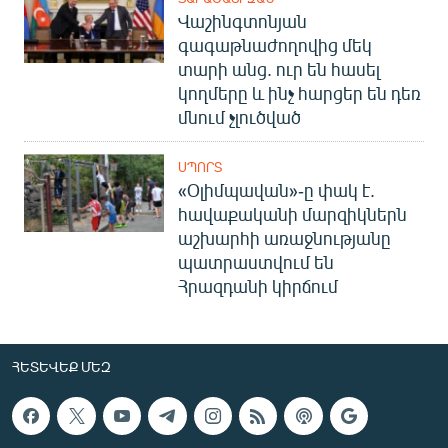
Վաշինգտոնյան
գագաթնաժողովից մեկ
տարի անց. ուր են հասել
կողմերը և ինչ հարցեր են դեռ
մնում չլուծված
ՍՊՈՐՏ
«Օլիմպավան»-ը փակ է.
հավաքականի մարզիկներն
աշխարհի առաջնությանը
պատրաստվում են
Հրազդանի կիրճում
ՀԵՏԵՎԵՔ ՄԵԶ