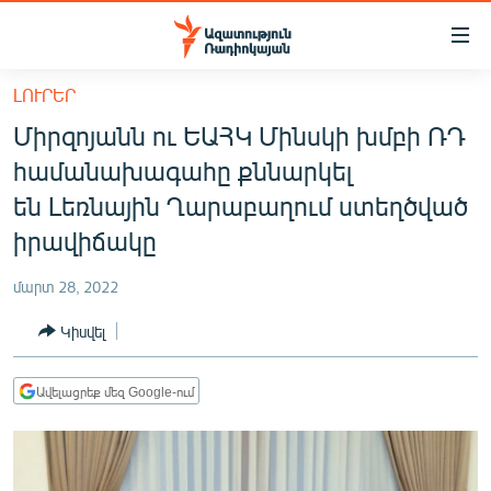
Մատչելիության
հղումներ
Անցնել
ԼՈՒՐԵՐ
հիմնական
ԱԶԱՏՈՒԹՅՈՒՆ TV
Միրզոյանն ու ԵԱՀԿ Մինսկի խմբի ՌԴ
բովանդակությանը
ՀԱՅԱՍՏԱՆ
Անցնել
համանախագահը քննարկել
հիմնական
ՔԱՂԱՔԱԿԱՆ
են Լեռնային Ղարաբաղում ստեղծված
մենյուին
ԸՆՏՐՈՒԹՅՈՒՆՆԵՐ 2026
իրավիճակը
Որոնում
ԻՐԱՎՈՒՆՔ
մարտ 28, 2022
ՀԱՍԱՐԱԿՈՒԹՅՈՒՆ
Կիսվել
ՏՆՏԵՍՈՒԹՅՈՒՆ
ՂԱՐԱԲԱՂ
Ավելացրեք մեզ Google-ում
ՊԱՏԵՐԱԶՄԻ 6 ՇԱԲԱԹՆԵՐԸ
ՏԱՐԱԾԱՇՐՋԱՆ