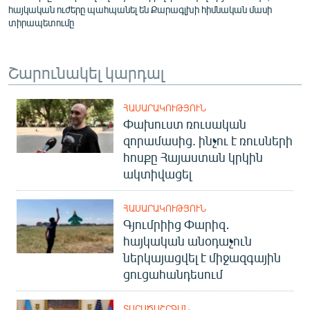
հայկական ուժերը պահպանել են Քարագլխի հիմնական մասի
տիրապետումը
Շարունակել կարդալ
ՀԱՍԱՐԱԿՈՒԹՅՈՒՆ
Փախուստ ռուսական
զորամասից. ինչու է ռուսների
հոսքը Հայաստան կրկին
ակտիվացել
ՀԱՍԱՐԱԿՈՒԹՅՈՒՆ
Գյումրիից Փարիզ․
հայկական անօդաչուն
ներկայացվել է միջազգային
ցուցահանդեսում
ՏԱՐԱԾԱՇՐՋԱՆ