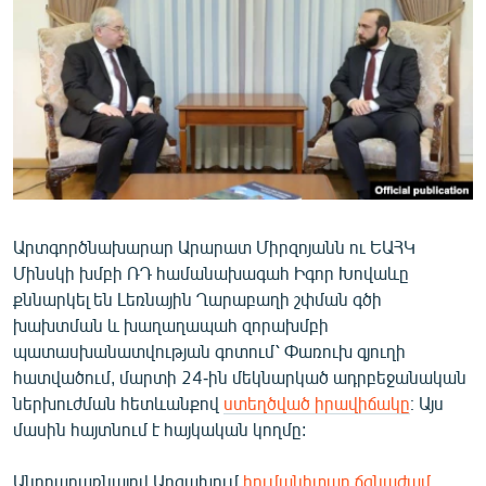
ՄԻՋԱԶԳԱՅԻՆ
ՄՇԱԿՈՒՅԹ
ՍՊՈՐՏ
ՄԵԿՆԱԲԱՆՈՒԹՅՈՒՆ
ՏՏ ԵՒ ԻՆՏԵՐՆԵՏ
ԿՈՐՈՆԱՎԻՐՈՒՍ
Արտգործնախարար Արարատ Միրզոյանն ու ԵԱՀԿ
ԱՐԽԻՎ
Մինսկի խմբի ՌԴ համանախագահ Իգոր Խովաևը
ՏԵՍԱՆՅՈՒԹԵՐ
քննարկել են Լեռնային Ղարաբաղի շփման գծի
խախտման և խաղաղապահ զորախմբի
ԲԱՆԱՎԵՃ
պատասխանատվության գոտում՝ Փառուխ գյուղի
ՁԳՏԵԼՈՎ ԼԱՎԱԳՈՒՅՆԻՆ
հատվածում, մարտի 24-ին մեկնարկած ադրբեջանական
ներխուժման հետևանքով
ստեղծված իրավիճակը
։ Այս
ՓՈԴՔԱՍԹ
մասին հայտնում է հայկական կողմը:
Հայերեն
Անդրադառնալով Արցախում
հումանիտար ճգնաժամ