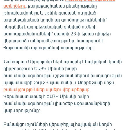
English
ստեղծելու
, քաղաքացիական բնակչությանը
թիրախավորելու և էթնիկ զտմանն ուղղված
Русский
ադրբեջանական կողմի այլ գործողություններին`
ընդգծվել է ադրբեջանական զինված ուժերի
ՀԵՏԵՎԵՔ ՄԵԶ
ստորաբաժանումների՝ մարտի 23-ի ելման դիրքեր
վերադարձի անհրաժեշտությունը, հաղորդում է
Հայաստանի արտգործնախարարությունը:
Նախարար Միրզոյանը ներկայացրել է հայկական կողմի
դիրքորոշումը ԵԱՀԿ Մինսկի խմբի
«Ազատության» բոլոր կայքերը
համանախագահության շրջանակներում խաղաղության
պայմանագրի շուրջ Հայաստանի և Ադրբեջանի միջև
բանակցություններ սկսելու վերաբերյալ
:
Վերահաստատվել է ԵԱՀԿ Մինսկի խմբի
համանախագահության լիարժեք աշխատանքների
կարևորությունը։
Բանակցությունների վերաբերյալ հայկական կողմի