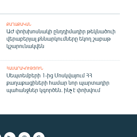
ՔԱՂԱՔԱԿԱՆ
ԱԺ փոխխոսնակի ընդդիմադիր թեկնածուի
վերաբերյալ քննարկումները եկող շաբաթ
կշարունակվեն
ՀԱՍԱՐԱԿՈՒԹՅՈՒՆ
Սեպտեմբերի 1-ից Մոսկվայում ՀՀ
քաղաքացիների համար նոր պարտադիր
պահանջներ կգործեն. ինչ է փոխվում