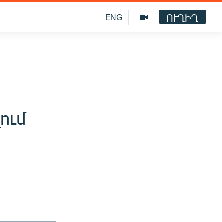
ՈՒՂԻՂ
ENG
ում