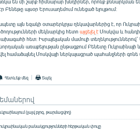
առկա են մի շարք հիմնարար խնդիրներ, որոնք քննարկման են
ր Բենեթը այսօր Երուսաղեմում ունեցած ելույթում։
ապետը այն եզակի օտարերկրյա ղեկավարներից է, որ Ուկրաի
ծողությունների մեկնարկից հետո
այցելել է
Մոսկվա և հանդի
ախագահի հետ։ Իսրայելական մամուլի տեղեկություններով` 
ջնորդական առաքելության ընթացքում Բենետը Ուկրաինայի
վել համաձայնել Մոսկվայի ներկայացրած պահանջների գոնե 
Հետևեք մեզ
Տպել
թեմաներով
րաինայում (լայվ բլոգ, թարմացվող)
ս-ուկրաինական բանակցությունների հերթական փուլը