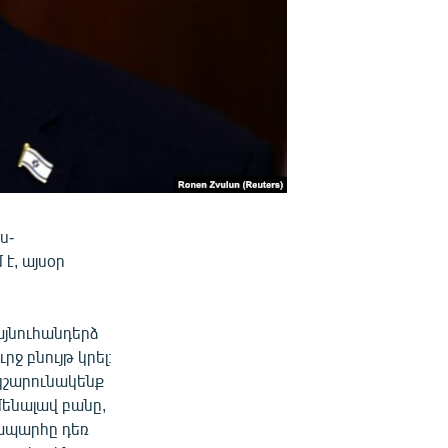
ս-
է, այսօր
այնուհանդերձ
ջ բնույթ կրել։
կշարունակենք
մենալավ բանը,
նապարհը դեռ