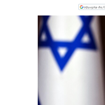
ՄԻՋԱԶԳԱՅԻՆ
Ավելացրեք մեզ G
ՄՇԱԿՈՒՅԹ
ՍՊՈՐՏ
ՄԵԿՆԱԲԱՆՈՒԹՅՈՒՆ
ՏՏ ԵՒ ԻՆՏԵՐՆԵՏ
ԿՈՐՈՆԱՎԻՐՈՒՍ
ԱՐԽԻՎ
ՏԵՍԱՆՅՈՒԹԵՐ
ԲԱՆԱՎԵՃ
ՁԳՏԵԼՈՎ ԼԱՎԱԳՈՒՅՆԻՆ
ՓՈԴՔԱՍԹ