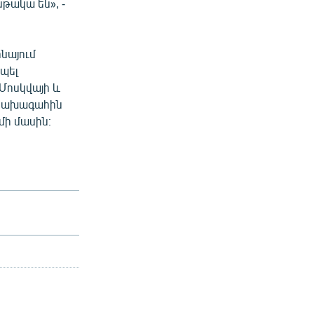
թակա են», -
նայում
պել
Մոսկվայի և
 նախագահին
մի մասին։