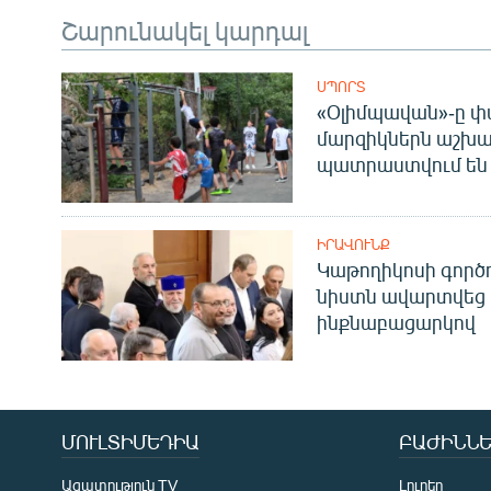
Շարունակել կարդալ
ՍՊՈՐՏ
«Օլիմպավան»-ը փ
մարզիկներն աշխա
պատրաստվում են 
ԻՐԱՎՈՒՆՔ
Կաթողիկոսի գոր
նիստն ավարտվեց
ինքնաբացարկով
ՄՈՒԼՏԻՄԵԴԻԱ
ԲԱԺԻՆՆԵ
Ազատություն TV
Լուրեր