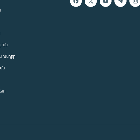
ն
ն
յուն
 խնդիր
ան
նետ