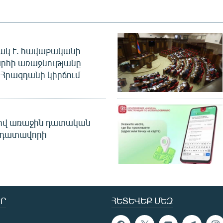
ակ է. հավաքականի
րհի առաջնությանը
Հրազդանի կիրճում
ծով առաջին դատական
 դատավորի
Ր
ՀԵՏԵՎԵՔ ՄԵԶ