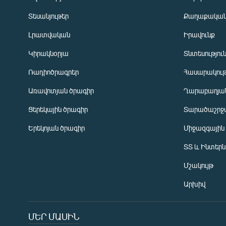
Տեսանյութեր
Քաղաքակա
Լրատվական
Իրավունք
Կիրակնօրյա
Տնտեսությու
Ռադիոծրագրեր
Հասարակութ
Առավոտյան ծրագիր
Ղարաբաղյան
Ցերեկային ծրագիր
Տարածաշրջ
Հայերեն
Երեկոյան ծրագիր
Միջազգային
English
ՏՏ և Ինտեր
Русский
Մշակույթ
ՀԵՏԵՎԵՔ ՄԵԶ
Արխիվ
ՄԵՐ ՄԱՍԻՆ