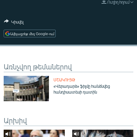
Ուղիղ հղում
ՄԻՋԱԶԳԱՅԻՆ
ՄՇԱԿՈՒՅԹ
Կիսվել
ՍՊՈՐՏ
Ավելացրեք մեզ Google-ում
ՄԵԿՆԱԲԱՆՈՒԹՅՈՒՆ
ՏՏ ԵՒ ԻՆՏԵՐՆԵՏ
ԿՈՐՈՆԱՎԻՐՈՒՍ
Առնչվող թեմաներով
ԱՐԽԻՎ
ՄՇԱԿՈՒՅԹ
ՏԵՍԱՆՅՈՒԹԵՐ
«Վերադարձ» ֆիլմը հանձնվեց
հանդիսատեսի դատին
ԲԱՆԱՎԵՃ
ՁԳՏԵԼՈՎ ԼԱՎԱԳՈՒՅՆԻՆ
ՓՈԴՔԱՍԹ
Արխիվ
Հայերեն