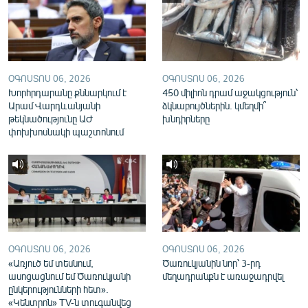
English
Русский
ՀԵՏԵՎԵՔ ՄԵԶ
ՕԳՈՍՏՈՍ 06, 2026
ՕԳՈՍՏՈՍ 06, 2026
Խորհրդարանը քննարկում է
450 միլիոն դրամ աջակցություն՝
Արամ Վարդևանյանի
ձկնաբույծներին. կմեղմի՞
թեկնածությունը ԱԺ
խնդիրները
փոխխոսնակի պաշտոնում
«Ազատության» բոլոր կայքերը
ՕԳՈՍՏՈՍ 06, 2026
ՕԳՈՍՏՈՍ 06, 2026
«Առյուծ եմ տեսնում,
Ծառուկյանին նոր՝ 3-րդ
ասոցացնում եմ Ծառուկյանի
մեղադրանքն է առաջադրվել
ընկերությունների հետ».
«Կենտրոն» TV-ն տուգանվեց