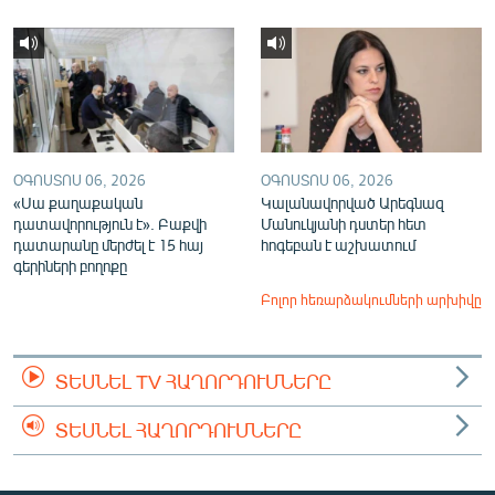
ՕԳՈՍՏՈՍ 06, 2026
ՕԳՈՍՏՈՍ 06, 2026
«Սա քաղաքական
Կալանավորված Արեգնազ
դատավորություն է». Բաքվի
Մանուկյանի դստեր հետ
դատարանը մերժել է 15 հայ
հոգեբան է աշխատում
գերիների բողոքը
Բոլոր հեռարձակումների արխիվը
ՏԵՍՆԵԼ TV ՀԱՂՈՐԴՈՒՄՆԵՐԸ
ՏԵՍՆԵԼ ՀԱՂՈՐԴՈՒՄՆԵՐԸ