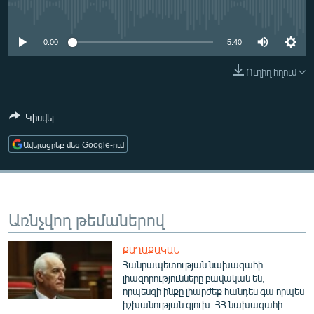
ՄԻՋԱԶԳԱՅԻՆ
No media source currently available
ՄՇԱԿՈՒՅԹ
0:00
5:40
ՍՊՈՐՏ
Ուղիղ հղում
ՄԵԿՆԱԲԱՆՈՒԹՅՈՒՆ
ՏՏ ԵՒ ԻՆՏԵՐՆԵՏ
Կիսվել
ԿՈՐՈՆԱՎԻՐՈՒՍ
Ավելացրեք մեզ Google-ում
ԱՐԽԻՎ
ՏԵՍԱՆՅՈՒԹԵՐ
ԲԱՆԱՎԵՃ
Առնչվող թեմաներով
ՁԳՏԵԼՈՎ ԼԱՎԱԳՈՒՅՆԻՆ
ՔԱՂԱՔԱԿԱՆ
ՓՈԴՔԱՍԹ
Հանրապետության նախագահի
լիազորությունները բավական են,
որպեսզի ինքը լիարժեք հանդես գա որպես
Հայերեն
իշխանության գլուխ. ՀՀ նախագահի