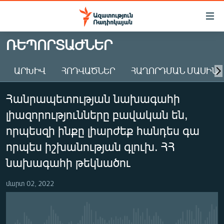
Մատչելիության
հղումներ
Անցնել
ՌԵՊՈՐՏԱԺՆԵՐ
հիմնական
ԱԶԱՏՈՒԹՅՈՒՆ TV
բովանդակությանը
ԱՐԽԻՎ
ՀՈԴՎԱԾՆԵՐ
ՀԱՂՈՐԴՄԱՆ ՄԱՍԻՆ
ՀԱՅԱՍՏԱՆ
Անցնել
հիմնական
ՔԱՂԱՔԱԿԱՆ
Հանրապետության նախագահի
մենյուին
ԸՆՏՐՈՒԹՅՈՒՆՆԵՐ 2026
Որոնում
լիազորությունները բավական են,
ԻՐԱՎՈՒՆՔ
որպեսզի ինքը լիարժեք հանդես գա
ՀԱՍԱՐԱԿՈՒԹՅՈՒՆ
որպես իշխանության գլուխ. ՀՀ
նախագահի թեկնածու
ՏՆՏԵՍՈՒԹՅՈՒՆ
ՂԱՐԱԲԱՂ
մարտ 02, 2022
ՊԱՏԵՐԱԶՄԻ 6 ՇԱԲԱԹՆԵՐԸ
ՏԱՐԱԾԱՇՐՋԱՆ