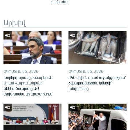
թեկնածու
English
Русский
Արխիվ
ՀԵՏԵՎԵՔ ՄԵԶ
«Ազատության» բոլոր կայքերը
ՕԳՈՍՏՈՍ 06, 2026
ՕԳՈՍՏՈՍ 06, 2026
Խորհրդարանը քննարկում է
450 միլիոն դրամ աջակցություն՝
Արամ Վարդևանյանի
ձկնաբույծներին. կմեղմի՞
թեկնածությունը ԱԺ
խնդիրները
փոխխոսնակի պաշտոնում