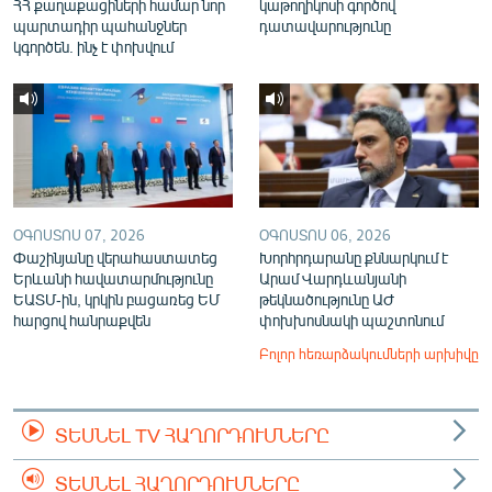
ՀՀ քաղաքացիների համար նոր
կաթողիկոսի գործով
պարտադիր պահանջներ
դատավարությունը
կգործեն. ինչ է փոխվում
ՕԳՈՍՏՈՍ 07, 2026
ՕԳՈՍՏՈՍ 06, 2026
Փաշինյանը վերահաստատեց
Խորհրդարանը քննարկում է
Երևանի հավատարմությունը
Արամ Վարդևանյանի
ԵԱՏՄ-ին, կրկին բացառեց ԵՄ
թեկնածությունը ԱԺ
հարցով հանրաքվեն
փոխխոսնակի պաշտոնում
Բոլոր հեռարձակումների արխիվը
ՏԵՍՆԵԼ TV ՀԱՂՈՐԴՈՒՄՆԵՐԸ
ՏԵՍՆԵԼ ՀԱՂՈՐԴՈՒՄՆԵՐԸ