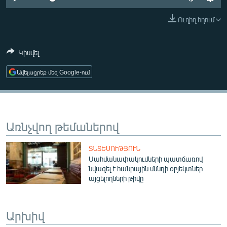
ՄԻՋԱԶԳԱՅԻՆ
Ուղիղ հղում
ՄՇԱԿՈՒՅԹ
ՍՊՈՐՏ
Կիսվել
ՄԵԿՆԱԲԱՆՈՒԹՅՈՒՆ
Ավելացրեք մեզ Google-ում
ՏՏ ԵՒ ԻՆՏԵՐՆԵՏ
ԿՈՐՈՆԱՎԻՐՈՒՍ
ԱՐԽԻՎ
Առնչվող թեմաներով
ՏԵՍԱՆՅՈՒԹԵՐ
ՏՆՏԵՍՈՒԹՅՈՒՆ
ԲԱՆԱՎԵՃ
Սահմանափակումների պատճառով
նվազել է հանրային սննդի օբյեկտներ
ՁԳՏԵԼՈՎ ԼԱՎԱԳՈՒՅՆԻՆ
այցելողների թիվը
ՓՈԴՔԱՍԹ
Արխիվ
Հայերեն