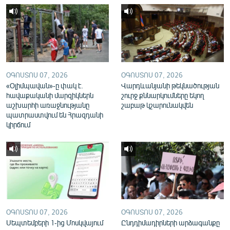
English
Русский
ՀԵՏԵՎԵՔ ՄԵԶ
ՕԳՈՍՏՈՍ 07, 2026
ՕԳՈՍՏՈՍ 07, 2026
«Օլիմպավան»-ը փակ է.
Վարդևանյանի թեկնածության
հավաքականի մարզիկներն
շուրջ քննարկումները եկող
աշխարհի առաջնությանը
շաբաթ կշարունակվեն
պատրաստվում են Հրազդանի
«Ազատության» բոլոր կայքերը
կիրճում
ՕԳՈՍՏՈՍ 07, 2026
ՕԳՈՍՏՈՍ 07, 2026
Սեպտեմբերի 1-ից Մոսկվայում
Ընդդիմադիրների արձագանքը