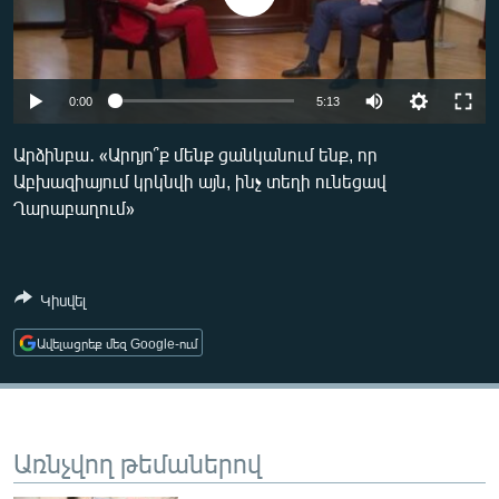
ՄԻՋԱԶԳԱՅԻՆ
ՄՇԱԿՈՒՅԹ
ՍՊՈՐՏ
0:00
5:13
ՄԵԿՆԱԲԱՆՈՒԹՅՈՒՆ
Արձինբա․ «Արդյո՞ք մենք ցանկանում ենք, որ
ՏՏ ԵՒ ԻՆՏԵՐՆԵՏ
Աբխազիայում կրկնվի այն, ինչ տեղի ունեցավ
Ղարաբաղում»
ԿՈՐՈՆԱՎԻՐՈՒՍ
ԱՐԽԻՎ
ՏԵՍԱՆՅՈՒԹԵՐ
Կիսվել
ԲԱՆԱՎԵՃ
Ավելացրեք մեզ Google-ում
ՁԳՏԵԼՈՎ ԼԱՎԱԳՈՒՅՆԻՆ
ՓՈԴՔԱՍԹ
Առնչվող թեմաներով
Հայերեն