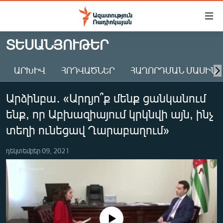
Մատչելիության
հղումներ
Անցնել
ՏԵՍԱՆՅՈՒԹԵՐ
հիմնական
ԱԶԱՏՈՒԹՅՈՒՆ TV
բովանդակությանը
ԱՐԽԻՎ
ՀՈԴՎԱԾՆԵՐ
ՀԱՂՈՐԴՄԱՆ ՄԱՍԻՆ
ՀԱՅԱՍՏԱՆ
Անցնել
հիմնական
ՔԱՂԱՔԱԿԱՆ
Արձինբա․ «Արդյո՞ք մենք ցանկանում
մենյուին
ԸՆՏՐՈՒԹՅՈՒՆՆԵՐ 2026
Որոնում
ենք, որ Աբխազիայում կրկնվի այն, ինչ
ԻՐԱՎՈՒՆՔ
տեղի ունեցավ Ղարաբաղում»
ՀԱՍԱՐԱԿՈՒԹՅՈՒՆ
դեկտեմբեր 09, 2021
ՏՆՏԵՍՈՒԹՅՈՒՆ
ՂԱՐԱԲԱՂ
ՊԱՏԵՐԱԶՄԻ 6 ՇԱԲԱԹՆԵՐԸ
ՏԱՐԱԾԱՇՐՋԱՆ
No media source currently available