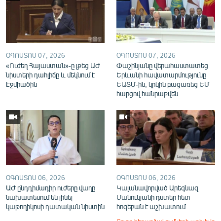
ՕԳՈՍՏՈՍ 07, 2026
ՕԳՈՍՏՈՍ 07, 2026
«Ուժեղ Հայաստան»-ը լքեց ԱԺ
Փաշինյանը վերահաստատեց
նիստերի դահլիճը և մեկնում է
Երևանի հավատարմությունը
Էջմիածին
ԵԱՏՄ-ին, կրկին բացառեց ԵՄ
հարցով հանրաքվեն
ՕԳՈՍՏՈՍ 06, 2026
ՕԳՈՍՏՈՍ 06, 2026
ԱԺ ընդդիմադիր ուժերը վաղը
Կալանավորված Արեգնազ
նախատեսում են լինել
Մանուկյանի դստեր հետ
կաթողիկոսի դատական նիստին
հոգեբան է աշխատում