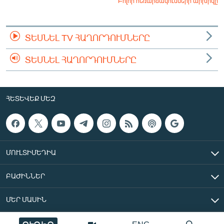
Բոլոր հեռարձակումների արխիվը
ՏԵՍՆԵԼ TV ՀԱՂՈՐԴՈՒՄՆԵՐԸ
ՏԵՍՆԵԼ ՀԱՂՈՐԴՈՒՄՆԵՐԸ
ՀԵՏԵՎԵՔ ՄԵԶ
ՄՈՒԼՏԻՄԵԴԻԱ
ԲԱԺԻՆՆԵՐ
ՄԵՐ ՄԱՍԻՆ
«Ազատ Եվրոպա/Ազատություն» ռադիոկայան © 2026