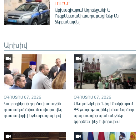
ԼՈՒՐԵՐ
English
Աբխազիայում Ադրբեջանի և
Ուզբեկստանի քաղաքացիներ են
Русский
ձերբակալվել
ՀԵՏԵՎԵՔ ՄԵԶ
Արխիվ
«Ազատության» բոլոր կայքերը
ՕԳՈՍՏՈՍ 07, 2026
ՕԳՈՍՏՈՍ 07, 2026
Կաթողիկոսի գործով առաջին
Սեպտեմբերի 1-ից Մոսկվայում
դատական նիստն ավարտվեց
ՀՀ քաղաքացիների համար նոր
դատավորի ինքնաբացարկով
պարտադիր պահանջներ
կգործեն. ինչ է փոխվում