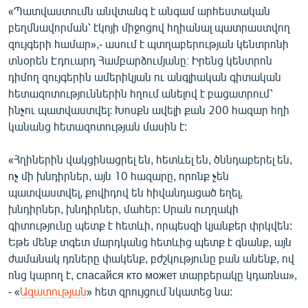
«Պատվաստումն անվտանգ է անգամ արհեստական
բեղմնավորման՝ էկոյի միջոցով հղիանալ պատրաստվող
զույգերի համար»,- ասում է պտղաբերության կենտրոնի
տնօրեն Էդուարդ Համբարձումյանը։ Իրենց կենտրոն
դիմող զույգերին ամերիկյան ու անգլիական գիտական
հետազոտություններին հղում անելով է բացատրում՝
ինչու պատվաստվել: Խոսքն ավելի քան 200 հազար հղի
կանանց հետազոտության մասին է:
«Հղիներին վակցինացրել են, հետևել են, ծննդաբերել են,
ոչ մի խնդիրներ, այն 10 հազարը, որոնք չեն
պատվաստվել, քովիդով են հիվանդացած եղել,
խնդիրներ, խնդիրներ, մահեր: Սրան ուղղակի
գիտությունը պետք է հետևի, որպեսզի կյանքեր փրկվեն:
Եթե մենք տգետ մարդկանց հետևից պետք է գնանք, այն
ժամանակ դռները փակենք, բժշկությունը բան անենք, ով
ոնց կարող է, спасайся кто может տարբերակը կդառնա»,
- «
Ազատության
» հետ զրույցում նկատեց նա: