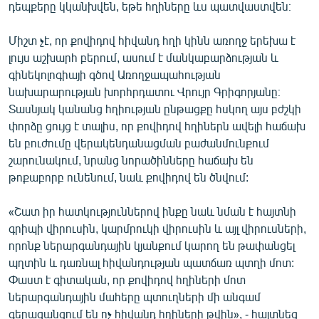
դեպքերը կկանխվեն, եթե հղիները ևս պատվաստվեն։
English
Русский
Միշտ չէ, որ քովիդով հիվանդ հղի կինն առողջ երեխա է
լույս աշխարհ բերում, ասում է մանկաբարձության և
գինեկոլոգիայի գծով Առողջապահության
ՀԵՏԵՎԵՔ ՄԵԶ
նախարարության խորհրդատու Վրույր Գրիգորյանը։
Տասնյակ կանանց հղիության ընթացքը հսկող այս բժշկի
փորձը ցույց է տալիս, որ քովիդով հղիներն ավելի հաճախ
են բուժումը վերակենդանացման բաժանմունքում
շարունակում, նրանց նորածինները հաճախ են
«Ազատության» բոլոր կայքերը
թոքաբորբ ունենում, նաև քովիդով են ծնվում:
«Շատ իր հատկություններով ինքը նաև նման է հայտնի
գրիպի վիրուսին, կարմրուկի վիրուսին և այլ վիրուսների,
որոնք ներարգանդային կյանքում կարող են թափանցել
պղտին և դառնալ հիվանդության պատճառ պտղի մոտ:
Փաստ է գիտական, որ քովիդով հղիների մոտ
ներարգանդային մահերը պտուղների մի անգամ
գերազանցում են ոչ հիվանդ հղիների թվին», - հայտնեց