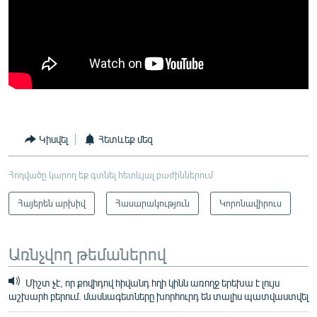
Կիսվել
Հետևեք մեզ
Հոդվածը կարող եք գտնել հետևյալ բաժիններում
Հայերեն արխիվ
Հասարակություն
Կորոնավիրուս
Առնչվող թեմաներով
Միշտ չէ, որ քովիդով հիվանդ հղի կինն առողջ երեխա է լույս
աշխարհ բերում. մասնագետները խորհուրդ են տալիս պատվաստվել