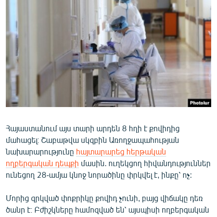
ՄԻՋԱԶԳԱՅԻՆ
ՄՇԱԿՈՒՅԹ
ՍՊՈՐՏ
ՄԵԿՆԱԲԱՆՈՒԹՅՈՒՆ
ՏՏ ԵՒ ԻՆՏԵՐՆԵՏ
ԿՈՐՈՆԱՎԻՐՈՒՍ
ԱՐԽԻՎ
Հայաստանում այս տարի արդեն 8 հղի է քովիդից
ՏԵՍԱՆՅՈՒԹԵՐ
մահացել։ Շաբաթվա սկզբին Առողջապահության
ԲԱՆԱՎԵՃ
նախարարությունը
հայտարարեց հերթական
ողբերգական դեպքի
մասին. ուղեկցող հիվանդություններ
ՁԳՏԵԼՈՎ ԼԱՎԱԳՈՒՅՆԻՆ
ունեցող 28-ամյա կնոջ նորածինը փրկվել է, ինքը՝ ոչ:
ՓՈԴՔԱՍԹ
Մորից զրկված փոքրիկը քովիդ չունի, բայց վիճակը դեռ
Հայերեն
ծանր է։ Բժիշկները համոզված են՝ այսպիսի ողբերգական