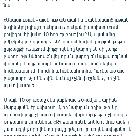
նա:
«Ազատության» այցելության պահին Մանկաբարձության
և գինեկոլոգիայի հանրապետական ինստիտուտում
քովիդով հիվանդ 10 հղի էր բուժվում։ Այս կանանց
բժիշկները բացատրել են՝ անգամ հիվանդության թեթև
ընթացքի դեպքում փոքրիկները կարող են մի շարք
բարդություններով ծնվել, դրան կարող են նպաստել նաև
վարակը հաղթահարելու համար ընդունած դեղերը,
հիմնականում՝ հորմոն և հակաբիոտիկ։ Ու չնայած այս
բացատրություններին, կանայք չեն փոշմանել, որ չեն
պատվաստվել։
Միայն 10 օր առաջ ծննդաբերած 20-ամյա Մարինե
Սարգսյանն էր ափսոսում, որ նախքան հղիությունը
պլանավորելը չի պատվաստվել, վիրուսը թեթև չի տարել,
թոքաբորբ էր ունեցել. «Թոքաբորբն է երեխու վրա ավելի
շատ ազդել, որովհետև քաշը դժվար էր արդեն ավելանում,