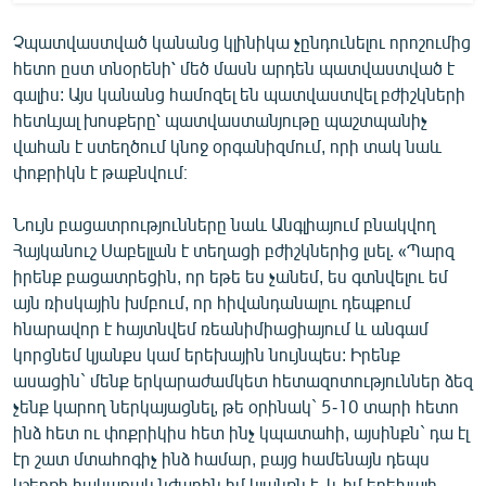
Չպատվաստված կանանց կլինիկա չընդունելու որոշումից
հետո ըստ տնօրենի՝ մեծ մասն արդեն պատվաստված է
գալիս: Այս կանանց համոզել են պատվաստվել բժիշկների
հետևյալ խոսքերը՝ պատվաստանյութը պաշտպանիչ
վահան է ստեղծում կնոջ օրգանիզմում, որի տակ նաև
փոքրիկն է թաքնվում։
Նույն բացատրությունները նաև Անգլիայում բնակվող
Հայկանուշ Սաբելլան է տեղացի բժիշկներից լսել. «Պարզ
իրենք բացատրեցին, որ եթե ես չանեմ, ես գտնվելու եմ
այն ռիսկային խմբում, որ հիվանդանալու դեպքում
հնարավոր է հայտնվեմ ռեանիմիացիայում և անգամ
կորցնեմ կյանքս կամ երեխային նույնպես: Իրենք
ասացին` մենք երկարաժամկետ հետազոտություններ ձեզ
չենք կարող ներկայացնել, թե օրինակ` 5-10 տարի հետո
ինձ հետ ու փոքրիկիս հետ ինչ կպատահի, այսինքն` դա էլ
էր շատ մտահոգիչ ինձ համար, բայց համենայն դեպս
կշեռքի հակառակ նժարին իմ կյանքն է, և իմ երեխայի