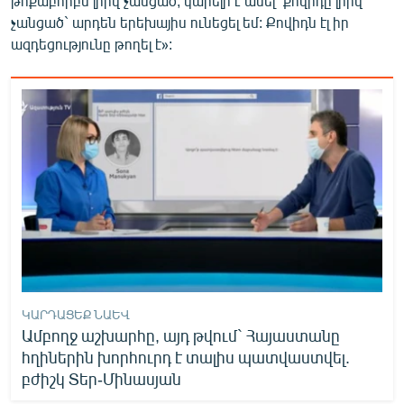
թոքաբորբս լրիվ չանցած, կարելի է ասել` քովիդը լրիվ
չանցած` արդեն երեխայիս ունեցել եմ: Քովիդն էլ իր
ազդեցությունը թողել է»:
ԿԱՐԴԱՑԵՔ ՆԱԵՎ
Ամբողջ աշխարհը, այդ թվում` Հայաստանը
հղիներին խորհուրդ է տալիս պատվաստվել.
բժիշկ Տեր-Մինասյան