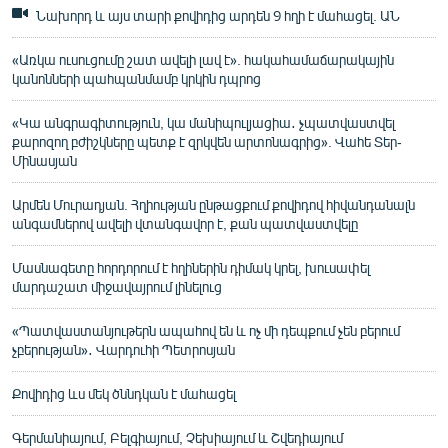
Նախորդ և այս տարի քովիդից արդեն 9 հղի է մահացել. ԱՆ
«Առկա ուսուցումը շատ ավելի լավ է». հակահամաճարակային
կանոնների պահպանմամբ կրկին դպրոց
«Կա անգրագիտություն, կա մանիպուլյացիա․ չպատվաստվել
քարոզող բժիշկները պետք է զրկվեն արտոնագրից». Վահե Տեր-
Մինասյան
Արմեն Մուրադյան. Հղիության ընթացքում քովիդով հիվանդանալն
անգամներով ավելի վտանգավոր է, քան պատվաստվելը
Մասնագետը հորդորում է հղիներին դիմակ կրել, խուսափել
մարդաշատ միջավայրում լինելուց
«Պատվաստանյութերն ապահով են և ոչ մի դեպքում չեն բերում
չբերության»․ Վարդուհի Պետրոսյան
Քովիդից ևս մեկ ծննդկան է մահացել
Գերմանիայում, Բելգիայում, Չեխիայում և Շվեդիայում