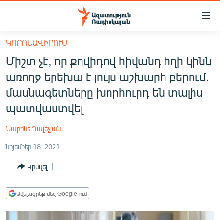
Մատչելիության
հղումներ
Անցնել
ԿՈՐՈՆԱՎԻՐՈՒՍ
հիմնական
ԱԶԱՏՈՒԹՅՈՒՆ TV
Միշտ չէ, որ քովիդով հիվանդ հղի կինն
բովանդակությանը
ՀԱՅԱՍՏԱՆ
Անցնել
առողջ երեխա է լույս աշխարհ բերում.
հիմնական
ՔԱՂԱՔԱԿԱՆ
մասնագետները խորհուրդ են տալիս
մենյուին
ԸՆՏՐՈՒԹՅՈՒՆՆԵՐ 2026
պատվաստվել
Որոնում
ԻՐԱՎՈՒՆՔ
Նարինե Ղալեչյան
ՀԱՍԱՐԱԿՈՒԹՅՈՒՆ
նոյեմբեր 18, 2021
ՏՆՏԵՍՈՒԹՅՈՒՆ
Կիսվել
ՂԱՐԱԲԱՂ
ՊԱՏԵՐԱԶՄԻ 6 ՇԱԲԱԹՆԵՐԸ
Ավելացրեք մեզ Google-ում
ՏԱՐԱԾԱՇՐՋԱՆ