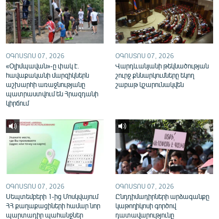
English
Русский
ՀԵՏԵՎԵՔ ՄԵԶ
ՕԳՈՍՏՈՍ 07, 2026
ՕԳՈՍՏՈՍ 07, 2026
«Օլիմպավան»-ը փակ է.
Վարդևանյանի թեկնածության
հավաքականի մարզիկներն
շուրջ քննարկումները եկող
աշխարհի առաջնությանը
շաբաթ կշարունակվեն
պատրաստվում են Հրազդանի
կիրճում
«Ազատության» բոլոր կայքերը
ՕԳՈՍՏՈՍ 07, 2026
ՕԳՈՍՏՈՍ 07, 2026
Սեպտեմբերի 1-ից Մոսկվայում
Ընդդիմադիրների արձագանքը
ՀՀ քաղաքացիների համար նոր
կաթողիկոսի գործով
պարտադիր պահանջներ
դատավարությունը