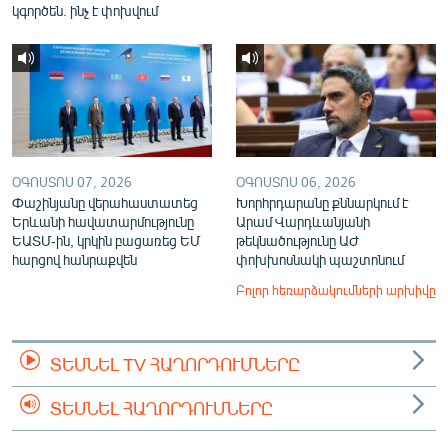
կգործեն. ինչ է փոխվում
ՕԳՈՍՏՈՍ 07, 2026
ՕԳՈՍՏՈՍ 06, 2026
Փաշինյանը վերահաստատեց
Խորհրդարանը քննարկում է
Երևանի հավատարմությունը
Արամ Վարդևանյանի
ԵԱՏՄ-ին, կրկին բացառեց ԵՄ
թեկնածությունը ԱԺ
հարցով հանրաքվեն
փոխխոսնակի պաշտոնում
Բոլոր հեռարձակումների արխիվը
ՏԵՍՆԵԼ TV ՀԱՂՈՐԴՈՒՄՆԵՐԸ
ՏԵՍՆԵԼ ՀԱՂՈՐԴՈՒՄՆԵՐԸ