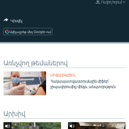
Ուղիղ հղում
ՄԻՋԱԶԳԱՅԻՆ
ՄՇԱԿՈՒՅԹ
Կիսվել
ՍՊՈՐՏ
Ավելացրեք մեզ Google-ում
ՄԵԿՆԱԲԱՆՈՒԹՅՈՒՆ
ՏՏ ԵՒ ԻՆՏԵՐՆԵՏ
ԿՈՐՈՆԱՎԻՐՈՒՍ
Առնչվող թեմաներով
ԱՐԽԻՎ
ՄԻՋԱԶԳԱՅԻՆ
ՏԵՍԱՆՅՈՒԹԵՐ
Հակապատվաստումային միֆեր՝
չիպավորումից մինչև անպտղություն
ԲԱՆԱՎԵՃ
ՁԳՏԵԼՈՎ ԼԱՎԱԳՈՒՅՆԻՆ
ՓՈԴՔԱՍԹ
Արխիվ
Հայերեն