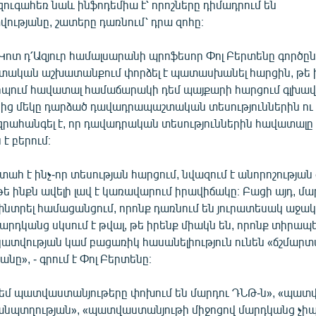
ուգահեռ նաև ինֆոդեմիա է՝ որոշները դիմադրում են
ւթյանը, շատերը դառնում՝ դրա զոհը։
ոտ դ՛Ազյուր համալսարանի պրոֆեսոր Փոլ Բերտենը գործը
տական աշխատանքում փորձել է պատասխանել հարցին, թե ի
պում հավատալ համաճարակի դեմ պայքարի հարցում գլխավ
ից մեկը դարձած դավադրապաշտական տեսություններին ու կ
րահանգել է, որ դավադրական տեսություններին հավատալը
է բերում։
տահ է ինչ-որ տեսության հարցում, նվազում է անորոշության
 թե ինքն ավելի լավ է կառավարում իրավիճակը։ Բացի այդ, մա
նտրել համացանցում, որոնք դառնում են յուրատեսակ աջակ
րդկանց սկսում է թվալ, թե իրենք միակն են, որոնք տիրապ
ատվության կամ բացառիկ հասանելիություն ունեն «ճշմար
նը», - գրում է Փոլ Բերտենը։
դեմ պատվաստանյութերը փոխում են մարդու ԴՆԹ-ն», «պատ
 անպտղության», «պատվաստանյութի միջոցով մարդկանց չիպ