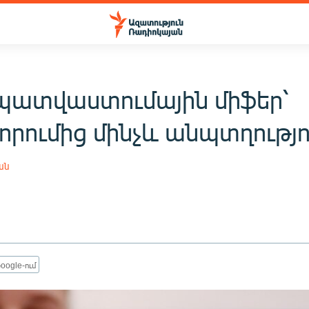
ատվաստումային միֆեր՝
որումից մինչև անպտղությո
ան
oogle-ում