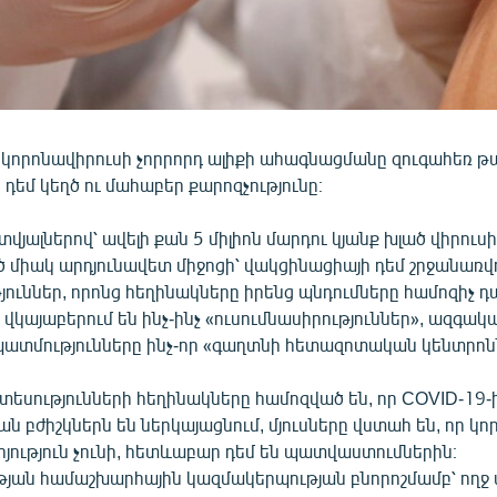
 կորոնավիրուսի չորրորդ ալիքի ահագնացմանը զուգահեռ թ
եմ կեղծ ու մահաբեր քարոզչությունը։
յալներով՝ ավելի քան 5 միլիոն մարդու կյանք խլած վիրուսի
միակ արդյունավետ միջոցի՝ վակցինացիայի դեմ շրջանառվո
յուններ, որոնց հեղինակները իրենց պնդումները համոզիչ դ
կայաբերում են ինչ-ինչ «ուսումնասիրություններ», ազգակ
ատմությունները ինչ-որ «գաղտնի հետազոտական կենտրոն
եսությունների հեղինակները համոզված են, որ COVID-19-
քան բժիշկներն են ներկայացնում, մյուսները վստահ են, որ կ
յություն չունի, հետևաբար դեմ են պատվաստումներին։
յան համաշխարհային կազմակերպության բնորոշմամբ՝ ողջ