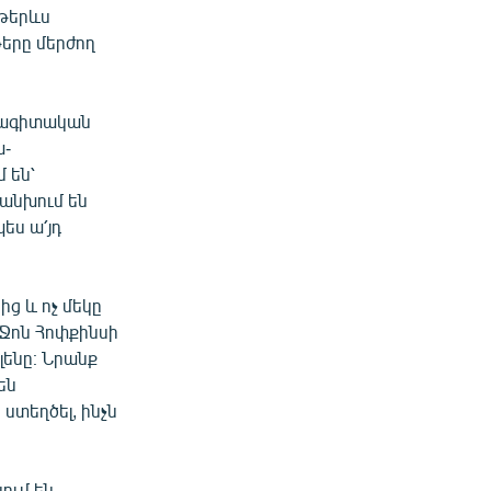
 թերևս
երը մերժող
շկագիտական
ա-
 են՝
անխում են
ես ա՛յդ
ց և ոչ մեկը
 Ջոն Հոփքինսի
ենը։ Նրանք
են
ստեղծել, ինչն
ում են