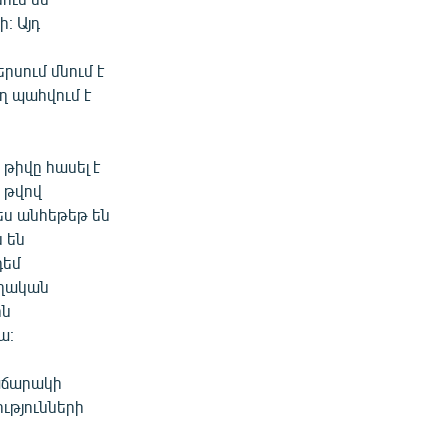
։ Այդ
րսում մնում է
եղ պահվում է
թիվը հասել է
ծ թվով
ես անհեթեթ են
 են
դեմ
ողական
ին
ա։
մաճարակի
ւթյունների