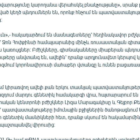
վարությունը կարողանա վերահսկել բնակչությանը», սրանք
ծ կեղծ պնդումներն են, որոնք հնչում են պատվաստանյութ
։
ուն»,- հակադարձում են մասնագետները՝ հեղինակավոր բժ
՝ Ջոն Հոփքինսի համալսարանից մինչև ռուսաստանյան գիտ
կառույցներ։ Բժիշկները, գիտնականները միաբերան պնդում
թերը անվտանգ են, ավելին՝ դրանք արդյունավետ կերպով կ
իզմում կորոնավիրուսի մահաբեր վտանգը և ունեն բացառապ
եմ կիրառվող ավելի քան երկու տասնյակ պատվաստանյութերի
 ազդում մարդու գենետիկ համակարգի վրա, հայտարարում են
կան կենտրոնի բժիշկներ Լիզա Մարագակիսը և Գեյբոր Քել
՝ պատվաստանյութերը իմունային բջիջներին ծանոթացնում 
 գենետիկ մասնիկների հետ, դրանք սկսում են հակամարմին 
իս պաշտպանվել վիրուսից։
ՌՆԹ» կամ mRNA պատվաստանյութերը բջիջներին սովորեցն