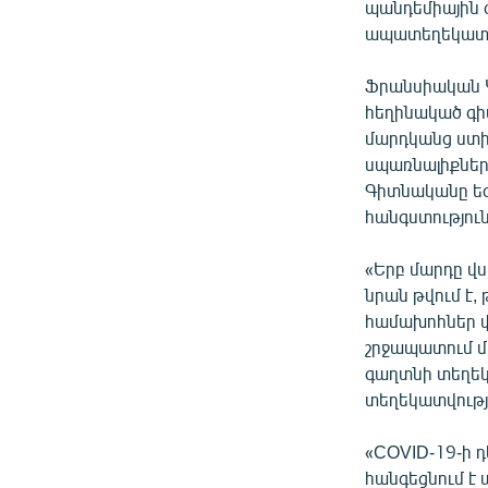
պանդեմիային զ
ապատեղեկատվո
Ֆրանսիական Կ
հեղինակած գի
մարդկանց ստի
սպառնալիքներ
Գիտնականը եզ
հանգստություն 
«Երբ մարդը վս
նրան թվում է,
համախոհներ փ
շրջապատում մա
գաղտնի տեղեկ
տեղեկատվությա
«COVID-19-ի 
հանգեցնում է