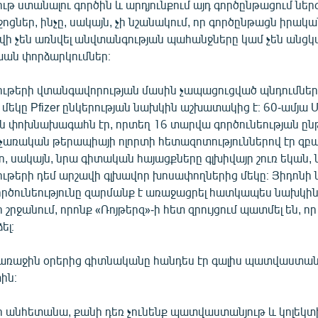
 ստանալու գործին և արդյունքում այդ գործընթացում ներ
ոցներ, ինչը, սակայն, չի նշանակում, որ գործընթացն իրակա
վի չեն առնվել անվտանգության պահանջները կամ չեն անցկ
ն փորձարկումներ։
թերի վտանգավորության մասին չապացուցված պնդումներ
մեկը Pfizer ընկերության նախկին աշխատակից է։ 60-ամյա Մ
կին փոխնախագահն էր, որտեղ 16 տարվա գործունեության ըն
նչառական թերապիայի ոլորտի հետազոտություններով էր զբա
ո, սակայն, նրա գիտական հայացքները գլխիվայր շուռ եկան,
թերի դեմ արշավի գլխավոր խոսափողներից մեկը։ Յիդոնի ն
րծունեությունը զարմանք է առաջացրել հատկապես նախկի
 շրջանում, որոնք «Ռոյթերզ»-ի հետ զրույցում պատմել են, որ
ել։
ռաջին օրերից գիտնականը հանդես էր գալիս պատվաստան
ին։
չի անհետանա, քանի դեռ չունենք պատվաստանյութ և կոլեկտ