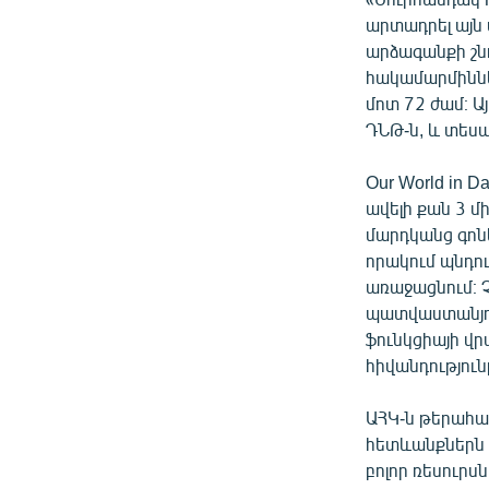
արտադրել այն
արձագանքի շն
հակամարմիններ
մոտ 72 ժամ։ Այ
ԴՆԹ-ն, և տես
Our World in 
ավելի քան 3 մի
մարդկանց գոն
որակում պնդու
առաջացնում։ Չ
պատվաստանյու
ֆունկցիայի վր
հիվանդությու
ԱՀԿ-ն թերահա
հետևանքներն 
բոլոր ռեսուրս