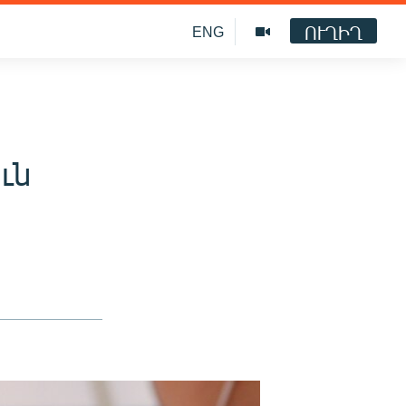
ՈՒՂԻՂ
ENG
ւն