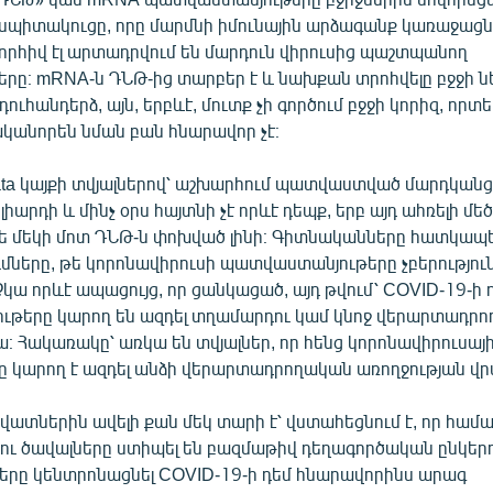
 սպիտակուցը, որը մարմնի իմունային արձագանք կառաջացնի
որհիվ էլ արտադրվում են մարդուն վիրուսից պաշտպանող
ը։ mRNA-ն ԴՆԹ-ից տարբեր է և նախքան տրոհվելը բջջի նե
դուհանդերձ, այն, երբևէ, մուտք չի գործում բջջի կորիզ, որտ
ականորեն նման բան հնարավոր չէ։
Data կայքի տվյալներով՝ աշխարհում պատվաստված մարդկանց 
լիարդի և մինչ օրս հայտնի չէ որևէ դեպք, երբ այդ ահռելի մե
ե մեկի մոտ ԴՆԹ-ն փոխված լինի։ Գիտնականները հատկապ
մները, թե կորոնավիրուսի պատվաստանյութերը չբերություն
կա որևէ ապացույց, որ ցանկացած, այդ թվում՝ COVID-19-ի 
թերը կարող են ազդել տղամարդու կամ կնոջ վերարտադր
ա։ Հակառակը՝ առկա են տվյալներ, որ հենց կորոնավիրուսայ
նը կարող է ազդել անձի վերարտադրողական առողջության վր
վատներին ավելի քան մեկ տարի է՝ վստահեցնում է, որ հա
ու ծավալները ստիպել են բազմաթիվ դեղագործական ընկերո
ները կենտրոնացնել COVID-19-ի դեմ հնարավորինս արագ