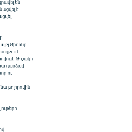
գրավել են
նացվել է
ացվել
ի
այքլ Յիդոնը
թացքում
ղվում։ Թոշակի
 նա դարձավ
որ ու
ն
 նա բոլորովին
յութերի
իվ