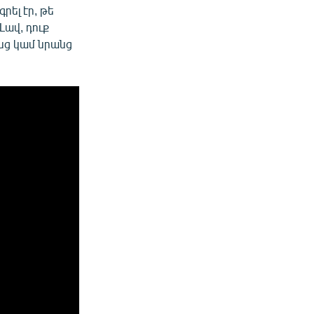
րել էր, թե
Լավ, դուք
նց կամ նրանց