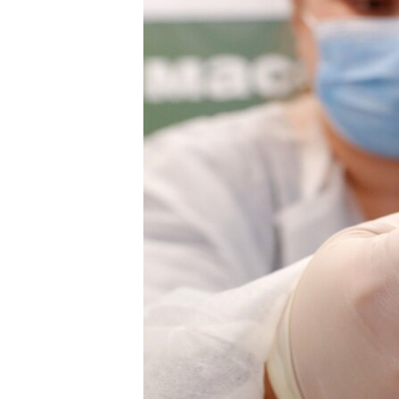
ՄԻՋԱԶԳԱՅԻՆ
ՄՇԱԿՈՒՅԹ
ՍՊՈՐՏ
ՄԵԿՆԱԲԱՆՈՒԹՅՈՒՆ
ՏՏ ԵՒ ԻՆՏԵՐՆԵՏ
ԿՈՐՈՆԱՎԻՐՈՒՍ
ԱՐԽԻՎ
ՏԵՍԱՆՅՈՒԹԵՐ
ԲԱՆԱՎԵՃ
ՁԳՏԵԼՈՎ ԼԱՎԱԳՈՒՅՆԻՆ
ՓՈԴՔԱՍԹ