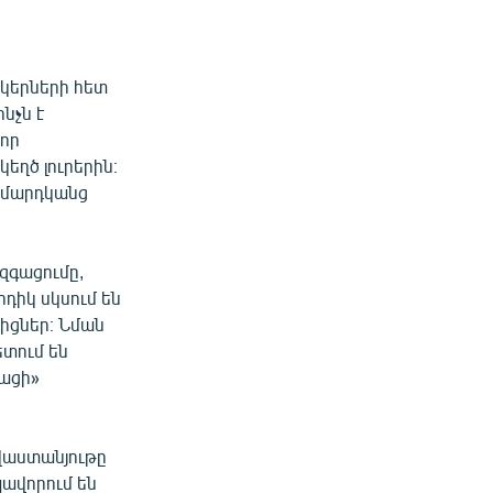
նկերների հետ
նչն է
որ
եղծ լուրերին։
 մարդկանց
 զգացումը,
րդիկ սկսում են
իցներ։ Նման
ետում են
տացի»
վաստանյութը
ավորում են