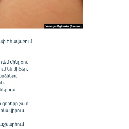
ափ է հավաքում
 դեմ մինչ օրս
ւմ են միֆեր,
արձնելու
ան-
ներից»։
ի զոհերը շատ
որոնավիրուս
 աշխարհում