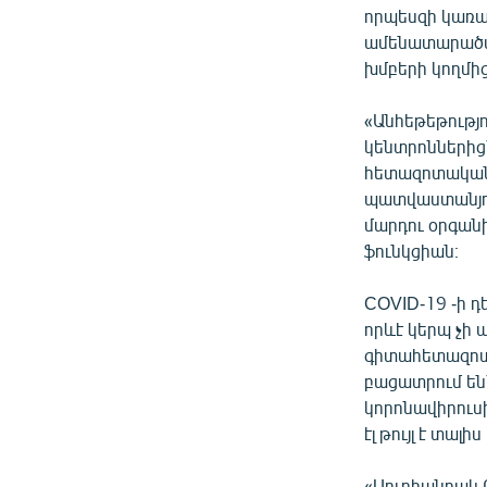
որպեսզի կառա
ամենատարածվա
խմբերի կողմից
«Անհեթեթությ
կենտրոններից
հետազոտական 
պատվաստանյու
մարդու օրգան
ֆունկցիան։
COVID-19 -ի դ
որևէ կերպ չի
գիտահետազոտա
բացատրում են
կորոնավիրուսի
էլ թույլ է տալ
«Սուրհանդակ 