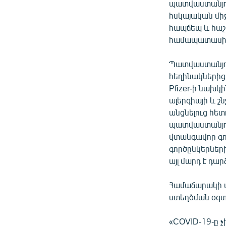
պատվաստանյութ
հսկայական միջ
հապճեպ և հաշ
համապատասխա
Պատվաստանյու
հեղինակներից 
Pfizer-ի նախ
ալերգիայի և շ
անցնելուց հետ
պատվաստանյու
վտանգավոր գո
գործընկերների
այլ մարդ է դարձ
Համաճարակի ա
ստեղծման օգտ
«COVID-19-ը 