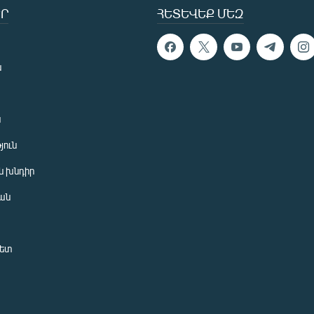
Ր
ՀԵՏԵՎԵՔ ՄԵԶ
ն
ն
յուն
 խնդիր
ան
նետ