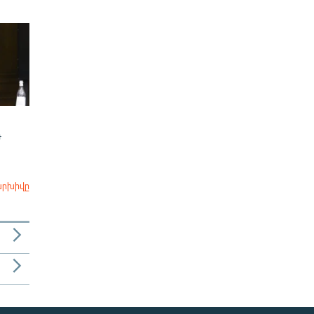
Ժ
արխիվը