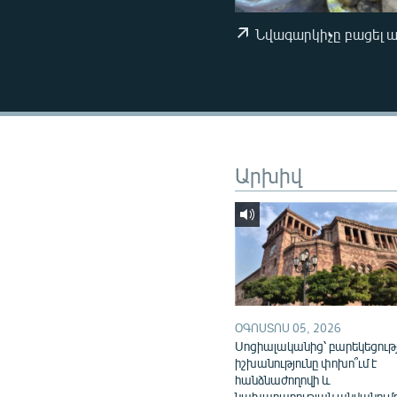
ՄԻՋԱԶԳԱՅԻՆ
ՄՇԱԿՈՒՅԹ
Նվագարկիչը բացել 
ՍՊՈՐՏ
ՄԵԿՆԱԲԱՆՈՒԹՅՈՒՆ
ՏՏ ԵՒ ԻՆՏԵՐՆԵՏ
ԿՈՐՈՆԱՎԻՐՈՒՍ
Արխիվ
ԱՐԽԻՎ
ՏԵՍԱՆՅՈՒԹԵՐ
ԲԱՆԱՎԵՃ
ՁԳՏԵԼՈՎ ԼԱՎԱԳՈՒՅՆԻՆ
ՓՈԴՔԱՍԹ
ՕԳՈՍՏՈՍ 05, 2026
Սոցիալականից՝ բարեկեցութ
իշխանությունը փոխո՞ւմ է
հանձնաժողովի և
նախարարության անվանում