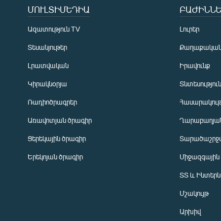
ՄՈՒԼՏԻՄԵԴԻԱ
ԲԱԺԻՆՆԵ
Ազատություն TV
Լուրեր
Տեսանյութեր
Քաղաքակա
Լրատվական
Իրավունք
Կիրակնօրյա
Տնտեսությու
Ռադիոծրագրեր
Հասարակութ
Առավոտյան ծրագիր
Ղարաբաղյան
Ցերեկային ծրագիր
Տարածաշրջ
Հայերեն
Երեկոյան ծրագիր
Միջազգային
English
ՏՏ և Ինտեր
Русский
Մշակույթ
ՀԵՏԵՎԵՔ ՄԵԶ
Արխիվ