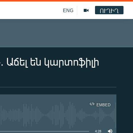
ՈՒՂԻՂ
ENG
. Աճել են կարտոֆիլի
EMBED
ble
4:28