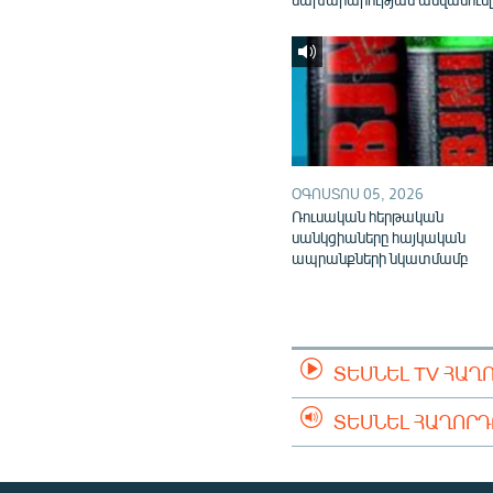
ՕԳՈՍՏՈՍ 05, 2026
Ռուսական հերթական
սանկցիաները հայկական
ապրանքների նկատմամբ
ՏԵՍՆԵԼ TV ՀԱՂ
ՏԵՍՆԵԼ ՀԱՂՈՐ