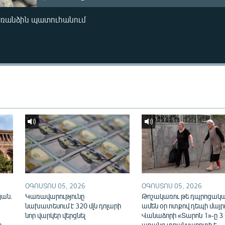
առանձին պատուհանում
ՕԳՈՍՏՈՍ 05, 2026
ՕԳՈՍՏՈՍ 05, 2026
յան.
Կառավարությունը
Թոշակառու թե դպրոցակա
նախատեսում է 320 մլն դոլարի
ամեն օր ոտքով դեպի մայր
նոր վարկեր վերցնել
Վանաձորի «Տարոն 1»-ը 3
ը
առանց տրանսպորտի է