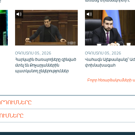
ՕԳՈՍՏՈՍ 05, 2026
ՕԳՈՍՏՈՍ 05, 2026
Հարկային ծառայողները զինված
Վահագն Ալեքսանյանը՝ Ա
մտել են Քոչարյաններին
փոխնախագահ
պատկանող ընկերություններ
Բոլոր հեռարձակումների 
ՈՐԴՈՒՄՆԵՐԸ
ԴՈՒՄՆԵՐԸ