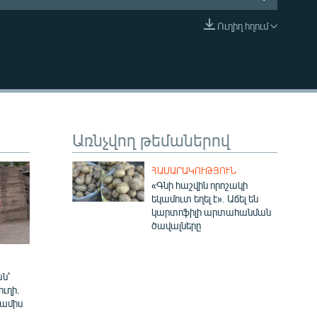
Ուղիղ հղում
EMBED
Առնչվող թեմաներով
ՀԱՍԱՐԱԿՈՒԹՅՈՒՆ
«Գնի հաշվին որոշակի
եկամուտ եղել է». Աճել են
կարտոֆիլի արտահանման
ծավալները
ն՝
ուղի.
 ամիս