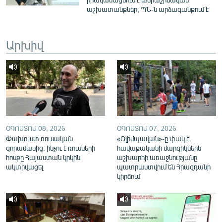
English
աշխատանքներ, ՊՆ-ն արձագանքում է
Русский
Արխիվ
ՀԵՏԵՎԵՔ ՄԵԶ
«Ազատության» բոլոր կայքերը
ՕԳՈՍՏՈՍ 08, 2026
ՕԳՈՍՏՈՍ 07, 2026
Փախուստ ռուսական
«Օլիմպավան»-ը փակ է.
զորամասից. ինչու է ռուսների
հավաքականի մարզիկներն
հոսքը Հայաստան կրկին
աշխարհի առաջնությանը
ակտիվացել
պատրաստվում են Հրազդանի
կիրճում