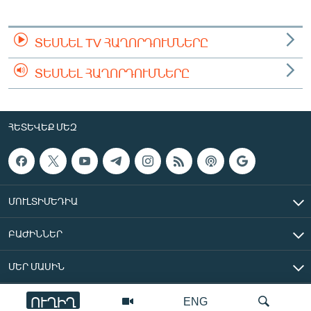
ՏԵՍՆԵԼ TV ՀԱՂՈՐԴՈՒՄՆԵՐԸ
ՏԵՍՆԵԼ ՀԱՂՈՐԴՈՒՄՆԵՐԸ
ՀԵՏԵՎԵՔ ՄԵԶ
ՄՈՒԼՏԻՄԵԴԻԱ
ԲԱԺԻՆՆԵՐ
ՄԵՐ ՄԱՍԻՆ
ՈՒՂԻՂ
ENG
«Ազատ Եվրոպա/Ազատություն» ռադիոկայան © 2026