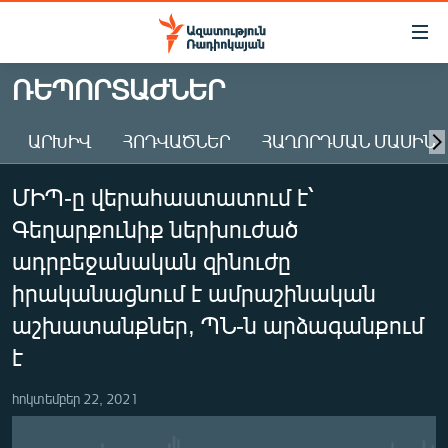
Մատչելիության
հղումներ
Անցնել
ՌԵՊՈՐՏԱԺՆԵՐ
հիմնական
ԱԶԱՏՈՒԹՅՈՒՆ TV
բովանդակությանը
ԱՐԽԻՎ
ՀՈԴՎԱԾՆԵՐ
ՀԱՂՈՐԴՄԱՆ ՄԱՍԻՆ
ՀԱՅԱՍՏԱՆ
Անցնել
հիմնական
ՔԱՂԱՔԱԿԱՆ
ՄԻՊ-ը վերահաստատում է՝
մենյուին
ԸՆՏՐՈՒԹՅՈՒՆՆԵՐ 2026
Որոնում
Գեղարքունիք ներխուժած
ԻՐԱՎՈՒՆՔ
ադրբեջանական զինուժը
ՀԱՍԱՐԱԿՈՒԹՅՈՒՆ
իրականացնում է ամրաշինական
աշխատանքներ, ՊՆ-ն արձագանքում
ՏՆՏԵՍՈՒԹՅՈՒՆ
է
ՂԱՐԱԲԱՂ
ՊԱՏԵՐԱԶՄԻ 6 ՇԱԲԱԹՆԵՐԸ
հոկտեմբեր 22, 2021
ՏԱՐԱԾԱՇՐՋԱՆ