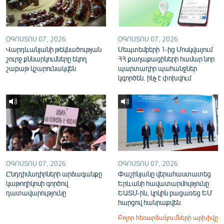
ՕԳՈՍՏՈՍ 07, 2026
ՕԳՈՍՏՈՍ 07, 2026
Վարդևանյանի թեկնածության
Սեպտեմբերի 1-ից Մոսկվայում
շուրջ քննարկումները եկող
ՀՀ քաղաքացիների համար նոր
շաբաթ կշարունակվեն
պարտադիր պահանջներ
կգործեն. ինչ է փոխվում
ՕԳՈՍՏՈՍ 07, 2026
ՕԳՈՍՏՈՍ 07, 2026
Ընդդիմադիրների արձագանքը
Փաշինյանը վերահաստատեց
կաթողիկոսի գործով
Երևանի հավատարմությունը
դատավարությունը
ԵԱՏՄ-ին, կրկին բացառեց ԵՄ
հարցով հանրաքվեն
Բոլոր հեռարձակումների արխիվը