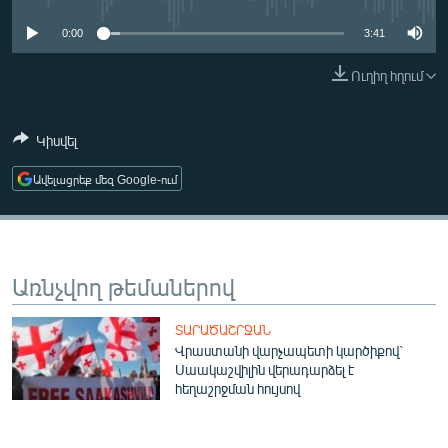
ՄԻՋԱԶԳԱՅԻՆ
0:00
3:41
ՄՇԱԿՈՒՅԹ
Ուղիղ հղում
ՍՊՈՐՏ
ՄԵԿՆԱԲԱՆՈՒԹՅՈՒՆ
Կիսվել
ՏՏ ԵՒ ԻՆՏԵՐՆԵՏ
Ավելացրեք մեզ Google-ում
ԿՈՐՈՆԱՎԻՐՈՒՍ
ԱՐԽԻՎ
ՏԵՍԱՆՅՈՒԹԵՐ
Առնչվող թեմաներով
ԲԱՆԱՎԵՃ
ՏԱՐԱԾԱՇՐՋԱՆ
ՁԳՏԵԼՈՎ ԼԱՎԱԳՈՒՅՆԻՆ
Վրաստանի վարչապետի կարծիքով`
Սաակաշվիլին վերադարձել է
ՓՈԴՔԱՍԹ
հեղաշրջման հույսով
Հայերեն