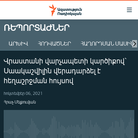
Մատչելիության
հղումներ
Անցնել
ՌԵՊՈՐՏԱԺՆԵՐ
հիմնական
ԱԶԱՏՈՒԹՅՈՒՆ TV
բովանդակությանը
ԱՐԽԻՎ
ՀՈԴՎԱԾՆԵՐ
ՀԱՂՈՐԴՄԱՆ ՄԱՍԻՆ
ՀԱՅԱՍՏԱՆ
Անցնել
հիմնական
ՔԱՂԱՔԱԿԱՆ
Վրաստանի վարչապետի կարծիքով`
մենյուին
ԸՆՏՐՈՒԹՅՈՒՆՆԵՐ 2026
Որոնում
Սաակաշվիլին վերադարձել է
ԻՐԱՎՈՒՆՔ
հեղաշրջման հույսով
ՀԱՍԱՐԱԿՈՒԹՅՈՒՆ
հոկտեմբեր 06, 2021
ՏՆՏԵՍՈՒԹՅՈՒՆ
Հրաչ Մելքումյան
ՂԱՐԱԲԱՂ
ՊԱՏԵՐԱԶՄԻ 6 ՇԱԲԱԹՆԵՐԸ
ՏԱՐԱԾԱՇՐՋԱՆ
No media source currently available