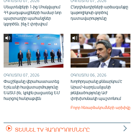
ՕԳՈՍՏՈՍ 07, 2026
ՕԳՈՍՏՈՍ 07, 2026
Սեպտեմբերի 1-ից Մոսկվայում
Ընդդիմադիրների արձագանքը
ՀՀ քաղաքացիների համար նոր
կաթողիկոսի գործով
պարտադիր պահանջներ
դատավարությունը
կգործեն. ինչ է փոխվում
ՕԳՈՍՏՈՍ 07, 2026
ՕԳՈՍՏՈՍ 06, 2026
Փաշինյանը վերահաստատեց
Խորհրդարանը քննարկում է
Երևանի հավատարմությունը
Արամ Վարդևանյանի
ԵԱՏՄ-ին, կրկին բացառեց ԵՄ
թեկնածությունը ԱԺ
հարցով հանրաքվեն
փոխխոսնակի պաշտոնում
Բոլոր հեռարձակումների արխիվը
ՏԵՍՆԵԼ TV ՀԱՂՈՐԴՈՒՄՆԵՐԸ