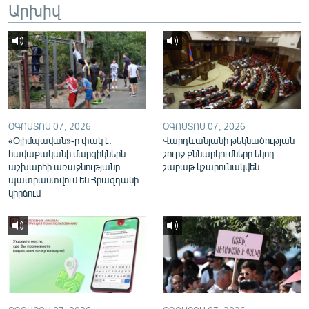
Արխիվ
English
Русский
ՀԵՏԵՎԵՔ ՄԵԶ
ՕԳՈՍՏՈՍ 07, 2026
ՕԳՈՍՏՈՍ 07, 2026
«Օլիմպավան»-ը փակ է.
Վարդևանյանի թեկնածության
հավաքականի մարզիկներն
շուրջ քննարկումները եկող
աշխարհի առաջնությանը
շաբաթ կշարունակվեն
«Ազատության» բոլոր կայքերը
պատրաստվում են Հրազդանի
կիրճում