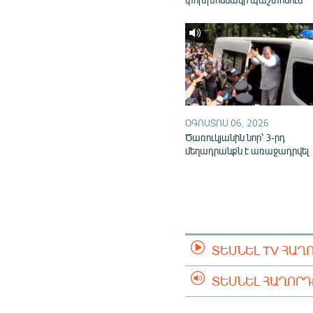
ՕԳՈՍՏՈՍ 06, 2026
Ծառուկյանին նոր՝ 3-րդ
մեղադրանքն է առաջադրվել
ՏԵՍՆԵԼ TV ՀԱՂ
ՏԵՍՆԵԼ ՀԱՂՈՐ