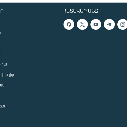
Ր
ՀԵՏԵՎԵՔ ՄԵԶ
ն
ն
յուն
 խնդիր
ան
նետ