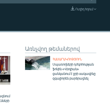
Ուղիղ հղում
EMBED
Առնչվող թեմաներով
ՀԱՍԱՐԱԿՈՒԹՅՈՒՆ
Սպառողների դժգոհության
ֆոնին «Վեոլիան»
ցանկանում է ջրի սակագինը
զգալիորեն բարձրացնել
ացնում
ւնների