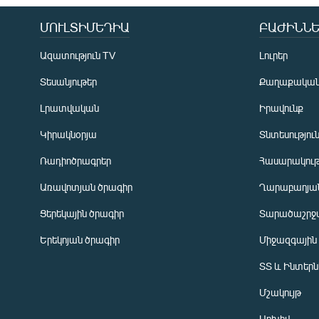
ՄՈՒԼՏԻՄԵԴԻԱ
ԲԱԺԻՆՆԵ
Ազատություն TV
Լուրեր
Տեսանյութեր
Քաղաքակա
Լրատվական
Իրավունք
Կիրակնօրյա
Տնտեսությու
Ռադիոծրագրեր
Հասարակութ
Առավոտյան ծրագիր
Ղարաբաղյան
Ցերեկային ծրագիր
Տարածաշրջ
Հայերեն
Երեկոյան ծրագիր
Միջազգային
English
ՏՏ և Ինտեր
Русский
Մշակույթ
ՀԵՏԵՎԵՔ ՄԵԶ
Արխիվ