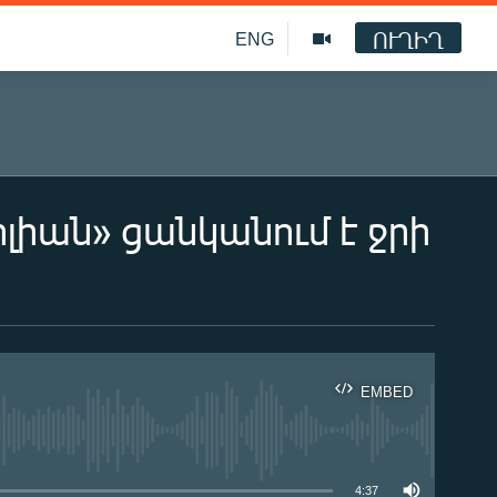
ՈՒՂԻՂ
ENG
լիան» ցանկանում է ջրի
EMBED
ble
4:37