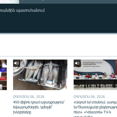
առանձին պատուհանում
ՕԳՈՍՏՈՍ 06, 2026
ՕԳՈՍՏՈՍ 06, 2026
450 միլիոն դրամ աջակցություն՝
«Առյուծ եմ տեսնում, ասոց
ձկնաբույծներին. կմեղմի՞
եմ Ծառուկյանի ընկերությո
խնդիրները
հետ». «Կենտրոն» TV-ն
տուգանվեց