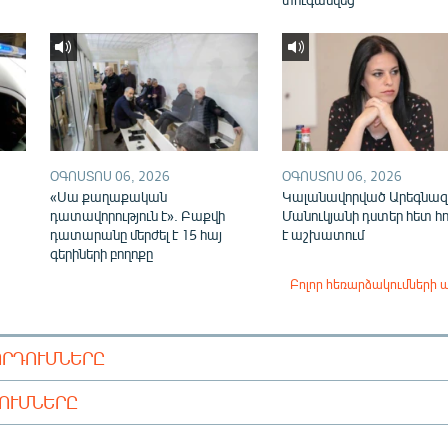
ՕԳՈՍՏՈՍ 06, 2026
ՕԳՈՍՏՈՍ 06, 2026
«Սա քաղաքական
Կալանավորված Արեգնազ
դատավորություն է». Բաքվի
Մանուկյանի դստեր հետ հ
դատարանը մերժել է 15 հայ
է աշխատում
գերիների բողոքը
Բոլոր հեռարձակումների 
ՈՐԴՈՒՄՆԵՐԸ
ԴՈՒՄՆԵՐԸ