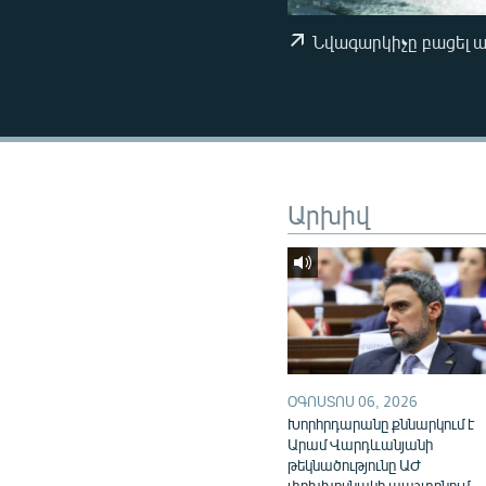
ՄԻՋԱԶԳԱՅԻՆ
ՄՇԱԿՈՒՅԹ
Նվագարկիչը բացել 
ՍՊՈՐՏ
ՄԵԿՆԱԲԱՆՈՒԹՅՈՒՆ
ՏՏ ԵՒ ԻՆՏԵՐՆԵՏ
ԿՈՐՈՆԱՎԻՐՈՒՍ
Արխիվ
ԱՐԽԻՎ
ՏԵՍԱՆՅՈՒԹԵՐ
ԲԱՆԱՎԵՃ
ՁԳՏԵԼՈՎ ԼԱՎԱԳՈՒՅՆԻՆ
ՓՈԴՔԱՍԹ
ՕԳՈՍՏՈՍ 06, 2026
Խորհրդարանը քննարկում է
Արամ Վարդևանյանի
թեկնածությունը ԱԺ
փոխխոսնակի պաշտոնում