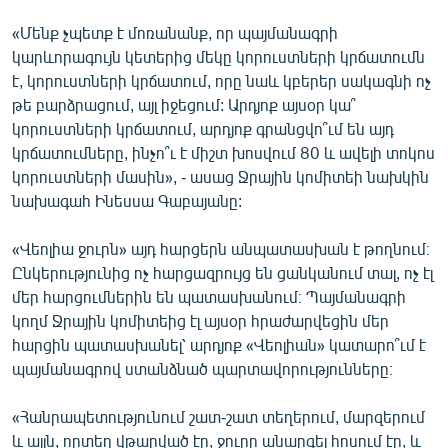
«Մենք չպետք է մոռանանք, որ պայմանագրի
կարևորագույն կետերից մեկը կորուստների կրճատումն
է, կորուստների կրճատում, որը նաև կբերեր սակագնի ոչ
թե բարձրացում, այլ իջեցում: Արդյոք այսօր կա՞
կորուստների կրճատում, արդյոք գրանցվո՞ւմ են այդ
կրճատումները, ինչո՞ւ է միշտ խոսվում 80 և ավելի տոկոս
կորուստների մասին», - ասաց Ջրային կոմիտեի նախկին
նախագահ Ինեսսա Գաբայանը:
«Վեոլիա ջուրն» այդ հարցերն անպատասխան է թողնում։
Ընկերությունից ոչ հարցազրույց են ցանկանում տալ, ոչ էլ
մեր հարցումներին են պատասխանում։ Պայմանագրի
կողմ Ջրային կոմիտեից էլ այսօր հրաժարվեցին մեր
հարցին պատասխանել՝ արդյոք «Վեոլիան» կատարո՞ւմ է
պայմանագրով ստանձնած պարտավորությունները։
«Հանրապետությունում շատ-շատ տեղերում, մարզերում
և այլն, որտեղ վթարված էր, ջուրը անարգել հոսում էր, և