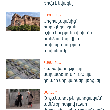
թիվն է նվազել
ՀԱՅԱՍՏԱՆ
Սոցիալականից՝
բարեկեցության.
իշխանությունը փոխո՞ւմ է
հանձնաժողովի և
նախարարության
անվանումը
ՀԱՅԱՍՏԱՆ
Կառավարությունը
նախատեսում է 320 մլն
դոլարի նոր վարկեր վերցնել
ՄԱՐԶԵՐ
Թոշակառու թե դպրոցական՝
ամեն օր ոտքով դեպի
մայրուղի. Վանաձորի «Տարոն