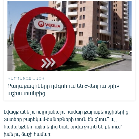
English
Русский
ՀԵՏԵՎԵՔ ՄԵԶ
«Ազատության» բոլոր կայքերը
ԿԱՐԴԱՑԵՔ ՆԱԵՎ
Քաղաքացիները դժգոհում են «Վեոլիա ջրի»
աշխատանքից
Լվացք անելու ու լողանալու համար քարաբերդցիներից
շատերը բարեկամ-ծանոթների տուն են գնում՝ այլ
համայնքներ, այնտեղից նաև օրվա ջուրն են բերում՝
խմելու, ճաշի համար։