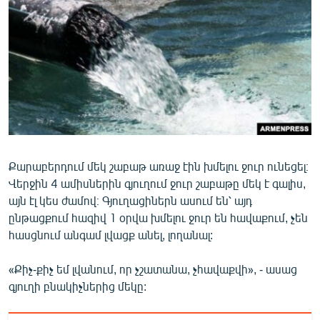
ՄԻՋԱԶԳԱՅԻՆ
ՄՇԱԿՈՒՅԹ
ՍՊՈՐՏ
ՄԵԿՆԱԲԱՆՈՒԹՅՈՒՆ
ՏՏ ԵՒ ԻՆՏԵՐՆԵՏ
ԿՈՐՈՆԱՎԻՐՈՒՍ
Քարաբերդում մեկ շաբաթ առաջ էին խմելու ջուր ունեցել։
ԱՐԽԻՎ
Վերջին 4 ամիսներին գյուղում ջուր շաբաթը մեկ է գալիս,
ՏԵՍԱՆՅՈՒԹԵՐ
այն էլ կես ժամով։ Գյուղացիներն ասում են՝ այդ
ընթացքում հազիվ 1 օրվա խմելու ջուր են հավաքում, չեն
ԲԱՆԱՎԵՃ
հասցնում անգամ լվացք անել, լողանալ:
ՁԳՏԵԼՈՎ ԼԱՎԱԳՈՒՅՆԻՆ
«Քիչ-քիչ եմ լվանում, որ չշատանա, չհավաքվի», - ասաց
ՓՈԴՔԱՍԹ
գյուղի բնակիչներից մեկը:
Հայերեն