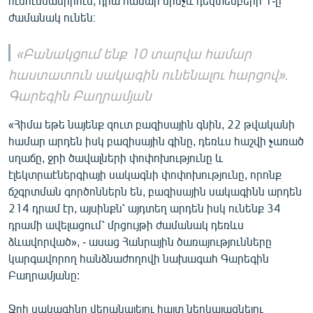
ուսումնասիրում, դրա համար մինչև դեկտեմբերի 1-ը
ժամանակ ունեն։
«Բանակցում ենք 10 տարվա համար
հաստատուն սակագին ունենալու հարցով».
Գարեգին Բաղրամյան
«Հիմա եթե նայենք զուտ բազիսային գնին, 22 թվականի
համար արդեն իսկ բազիսային գինը, դեռևս հաշվի չառած
սղաճը, ջրի ծավալների փոփոխությունը և
էլեկտրաէներգիայի սակագնի փոփոխությունը, որոնք
ճշգրտման գործոններն են, բազիսային սակագինն արդեն
214 դրամ էր, այսինքն՝ այդտեղ արդեն իսկ ունենք 34
դրամի ավելացում՝ մրցույթի ժամանակ դեռևս
ձևավորված», - ասաց Հանրային ծառայությունները
կարգավորող հանձնաժողովի նախագահ Գարեգին
Բաղրամյանը:
Ջրի սակագինը վերանայելու հայտ ներկայացնելու