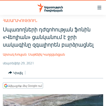
Մատչելիության
հղումներ
Անցնել
ՀԱՍԱՐԱԿՈՒԹՅՈՒՆ
հիմնական
ԱԶԱՏՈՒԹՅՈՒՆ TV
Սպառողների դժգոհության ֆոնին
բովանդակությանը
ՀԱՅԱՍՏԱՆ
Անցնել
«Վեոլիան» ցանկանում է ջրի
հիմնական
ՔԱՂԱՔԱԿԱՆ
սակագինը զգալիորեն բարձրացնել
մենյուին
ԸՆՏՐՈՒԹՅՈՒՆՆԵՐ 2026
Որոնում
Արտակ Խուլյան
Սաթենիկ Կաղզվանցյան
ԻՐԱՎՈՒՆՔ
սեպտեմբեր 29, 2021
ՀԱՍԱՐԱԿՈՒԹՅՈՒՆ
Կիսվել
ՏՆՏԵՍՈՒԹՅՈՒՆ
ՂԱՐԱԲԱՂ
Ավելացրեք մեզ Google-ում
ՊԱՏԵՐԱԶՄԻ 6 ՇԱԲԱԹՆԵՐԸ
ՏԱՐԱԾԱՇՐՋԱՆ