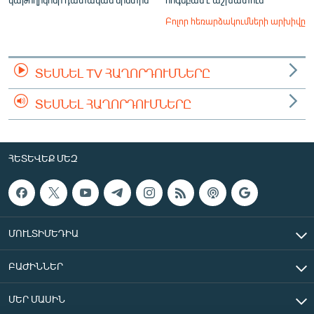
Բոլոր հեռարձակումների արխիվը
ՏԵՍՆԵԼ TV ՀԱՂՈՐԴՈՒՄՆԵՐԸ
ՏԵՍՆԵԼ ՀԱՂՈՐԴՈՒՄՆԵՐԸ
ՀԵՏԵՎԵՔ ՄԵԶ
ՄՈՒԼՏԻՄԵԴԻԱ
ԲԱԺԻՆՆԵՐ
ՄԵՐ ՄԱՍԻՆ