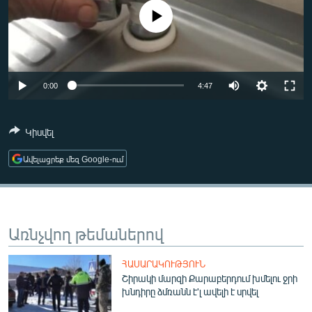
ՄԻՋԱԶԳԱՅԻՆ
No media source currently available
ՄՇԱԿՈՒՅԹ
ՍՊՈՐՏ
ՄԵԿՆԱԲԱՆՈՒԹՅՈՒՆ
0:00
4:47
ՏՏ ԵՒ ԻՆՏԵՐՆԵՏ
Կիսվել
ԿՈՐՈՆԱՎԻՐՈՒՍ
Ավելացրեք մեզ Google-ում
ԱՐԽԻՎ
ՏԵՍԱՆՅՈՒԹԵՐ
ԲԱՆԱՎԵՃ
Առնչվող թեմաներով
ՁԳՏԵԼՈՎ ԼԱՎԱԳՈՒՅՆԻՆ
ՓՈԴՔԱՍԹ
ՀԱՍԱՐԱԿՈՒԹՅՈՒՆ
Շիրակի մարզի Քարաբերդում խմելու ջրի
խնդիրը ձմռանն է'լ ավելի է սրվել
Հայերեն