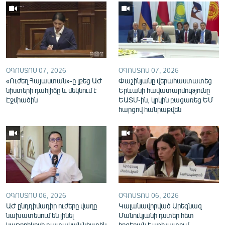
ՕԳՈՍՏՈՍ 07, 2026
ՕԳՈՍՏՈՍ 07, 2026
«Ուժեղ Հայաստան»-ը լքեց ԱԺ
Փաշինյանը վերահաստատեց
նիստերի դահլիճը և մեկնում է
Երևանի հավատարմությունը
Էջմիածին
ԵԱՏՄ-ին, կրկին բացառեց ԵՄ
հարցով հանրաքվեն
ՕԳՈՍՏՈՍ 06, 2026
ՕԳՈՍՏՈՍ 06, 2026
ԱԺ ընդդիմադիր ուժերը վաղը
Կալանավորված Արեգնազ
նախատեսում են լինել
Մանուկյանի դստեր հետ
կաթողիկոսի դատական նիստին
հոգեբան է աշխատում