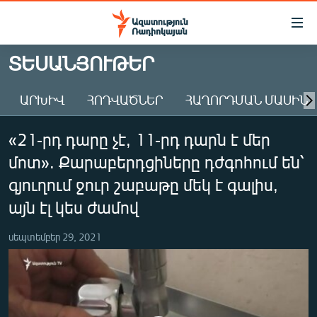
Մատչելիության
հղումներ
Անցնել
ՏԵՍԱՆՅՈՒԹԵՐ
հիմնական
ԱԶԱՏՈՒԹՅՈՒՆ TV
բովանդակությանը
ԱՐԽԻՎ
ՀՈԴՎԱԾՆԵՐ
ՀԱՂՈՐԴՄԱՆ ՄԱՍԻՆ
ՀԱՅԱՍՏԱՆ
Անցնել
հիմնական
ՔԱՂԱՔԱԿԱՆ
«21-րդ դարը չէ, 11-րդ դարն է մեր
մենյուին
ԸՆՏՐՈՒԹՅՈՒՆՆԵՐ 2026
Որոնում
մոտ». Քարաբերդցիները դժգոհում են՝
ԻՐԱՎՈՒՆՔ
գյուղում ջուր շաբաթը մեկ է գալիս,
ՀԱՍԱՐԱԿՈՒԹՅՈՒՆ
այն էլ կես ժամով
ՏՆՏԵՍՈՒԹՅՈՒՆ
սեպտեմբեր 29, 2021
ՂԱՐԱԲԱՂ
ՊԱՏԵՐԱԶՄԻ 6 ՇԱԲԱԹՆԵՐԸ
ՏԱՐԱԾԱՇՐՋԱՆ