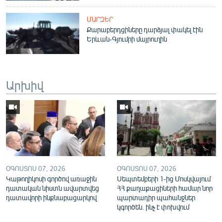
English
ՄԱՐԶԵՐ
Русский
Քարաբերդցիները դարձյալ փակել էին
Երևան-Գյումրի մայրուղին
ՀԵՏԵՎԵՔ ՄԵԶ
Արխիվ
«Ազատության» բոլոր կայքերը
ՕԳՈՍՏՈՍ 07, 2026
ՕԳՈՍՏՈՍ 07, 2026
Կաթողիկոսի գործով առաջին
Սեպտեմբերի 1-ից Մոսկվայում
դատական նիստն ավարտվեց
ՀՀ քաղաքացիների համար նոր
դատավորի ինքնաբացարկով
պարտադիր պահանջներ
կգործեն. ինչ է փոխվում