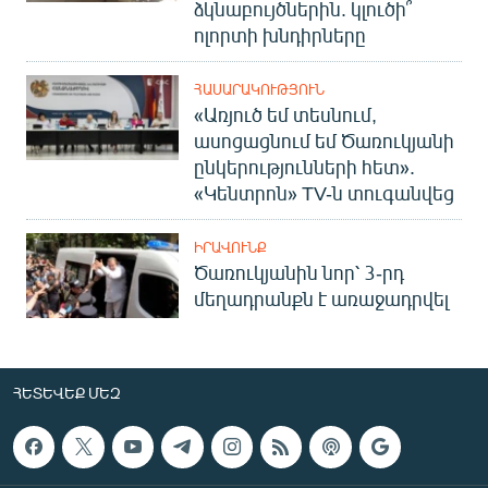
ձկնաբույծներին. կլուծի՞
ոլորտի խնդիրները
ՀԱՍԱՐԱԿՈՒԹՅՈՒՆ
«Առյուծ եմ տեսնում,
ասոցացնում եմ Ծառուկյանի
ընկերությունների հետ».
«Կենտրոն» TV-ն տուգանվեց
ԻՐԱՎՈՒՆՔ
Ծառուկյանին նոր՝ 3-րդ
մեղադրանքն է առաջադրվել
ՀԵՏԵՎԵՔ ՄԵԶ