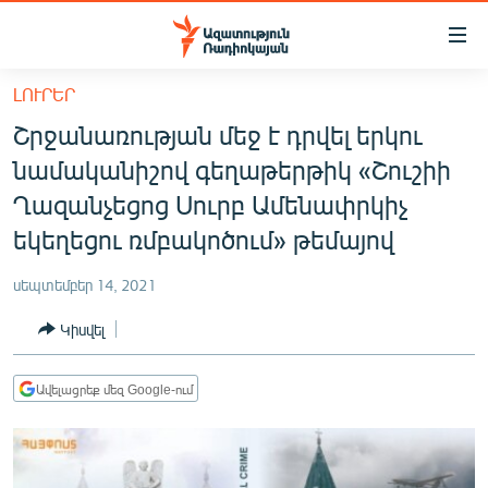
Մատչելիության
հղումներ
Անցնել
ԼՈՒՐԵՐ
հիմնական
ԱԶԱՏՈՒԹՅՈՒՆ TV
Շրջանառության մեջ է դրվել երկու
բովանդակությանը
ՀԱՅԱՍՏԱՆ
Անցնել
նամականիշով գեղաթերթիկ «Շուշիի
հիմնական
ՔԱՂԱՔԱԿԱՆ
Ղազանչեցոց Սուրբ Ամենափրկիչ
մենյուին
ԸՆՏՐՈՒԹՅՈՒՆՆԵՐ 2026
եկեղեցու ռմբակոծում» թեմայով
Որոնում
ԻՐԱՎՈՒՆՔ
սեպտեմբեր 14, 2021
ՀԱՍԱՐԱԿՈՒԹՅՈՒՆ
Կիսվել
ՏՆՏԵՍՈՒԹՅՈՒՆ
ՂԱՐԱԲԱՂ
Ավելացրեք մեզ Google-ում
ՊԱՏԵՐԱԶՄԻ 6 ՇԱԲԱԹՆԵՐԸ
ՏԱՐԱԾԱՇՐՋԱՆ