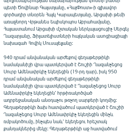
արդյունաբերության նախարարության փոստի բաժնի
English
պետի Ծովինար Գալստյանը, «ՀայՓոստ»-ի գլխավոր
գործադիր տնօրեն Հայկ Կարապետյանը, Արցախի թեմի
Русский
առաջնորդ Վրթանես եպիսկոպոս Աբրահամյանը,
Հայաստանում Արցախի մշտական ներկայացուցիչ Սերգեյ
ՀԵՏԵՎԵՔ ՄԵԶ
Ղազարյանը, Ֆիլատելիստների հայկական ասոցիացիայի
նախագահ Հովիկ Մուսայելյանը:
940 դրամ անվանական արժեքով գեղաթերթիկի
նամականիշի վրա պատկերված է Շուշիի Ղազանչեցոց
Սուրբ Ամենափրկիչ եկեղեցին (19-րդ դար), իսկ 950
«Ազատության» բոլոր կայքերը
դրամ անվանական արժեքով գեղաթերթիկի
նամականիշի վրա պատկերված է Ղազանչեցոց Սուրբ
Ամենափրկիչ եկեղեցին՝ հրթիռակոծված
ադրբեջանական անօդաչու թռչող սարքերի կողմից:
Գեղաթերթիկի ձախ հատվածում պատկերված է Շուշիի
Ղազանչեցոց Սուրբ Ամենափրկիչ եկեղեցին մինչև
ռմբակոծումը, ինչպես նաև՝ եկեղեցու հրեշտակ
քանդակներից մեկը: Գեղաթերթիկի աջ հատվածում