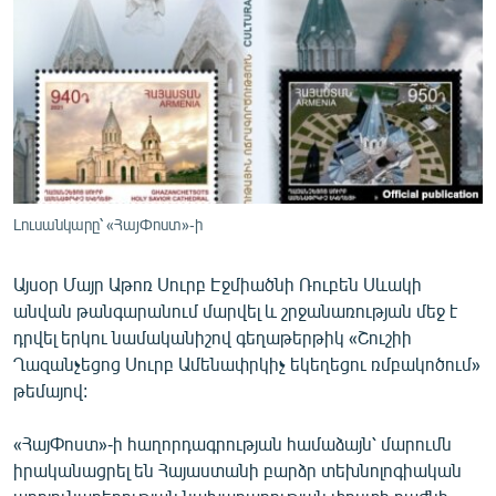
ՄԻՋԱԶԳԱՅԻՆ
ՄՇԱԿՈՒՅԹ
ՍՊՈՐՏ
ՄԵԿՆԱԲԱՆՈՒԹՅՈՒՆ
ՏՏ ԵՒ ԻՆՏԵՐՆԵՏ
ԿՈՐՈՆԱՎԻՐՈՒՍ
Լուսանկարը՝ «ՀայՓոստ»-ի
ԱՐԽԻՎ
Այսօր Մայր Աթոռ Սուրբ Էջմիածնի Ռուբեն Սևակի
ՏԵՍԱՆՅՈՒԹԵՐ
անվան թանգարանում մարվել և շրջանառության մեջ է
դրվել երկու նամականիշով գեղաթերթիկ «Շուշիի
ԲԱՆԱՎԵՃ
Ղազանչեցոց Սուրբ Ամենափրկիչ եկեղեցու ռմբակոծում»
ՁԳՏԵԼՈՎ ԼԱՎԱԳՈՒՅՆԻՆ
թեմայով:
ՓՈԴՔԱՍԹ
«ՀայՓոստ»-ի հաղորդագրության համաձայն՝ մարումն
իրականացրել են Հայաստանի բարձր տեխնոլոգիական
Հայերեն