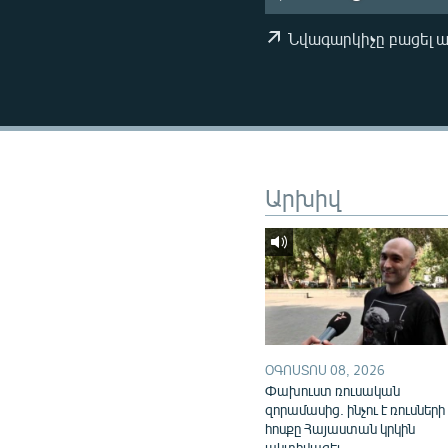
ՄԻՋԱԶԳԱՅԻՆ
ՄՇԱԿՈՒՅԹ
Նվագարկիչը բացել 
ՍՊՈՐՏ
ՄԵԿՆԱԲԱՆՈՒԹՅՈՒՆ
ՏՏ ԵՒ ԻՆՏԵՐՆԵՏ
ԿՈՐՈՆԱՎԻՐՈՒՍ
Արխիվ
ԱՐԽԻՎ
ՏԵՍԱՆՅՈՒԹԵՐ
ԲԱՆԱՎԵՃ
ՁԳՏԵԼՈՎ ԼԱՎԱԳՈՒՅՆԻՆ
ՓՈԴՔԱՍԹ
ՕԳՈՍՏՈՍ 08, 2026
Փախուստ ռուսական
զորամասից. ինչու է ռուսների
հոսքը Հայաստան կրկին
ակտիվացել