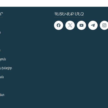
Ր
ՀԵՏԵՎԵՔ ՄԵԶ
ն
ն
յուն
 խնդիր
ան
նետ