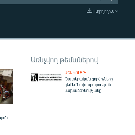
Ուղիղ հղում
EMBED
Առնչվող թեմաներով
ՄՇԱԿՈՒՅԹ
Թատերական գործիչները
դեմ եմ նախարարության
նախաձեռնությանը
թյան