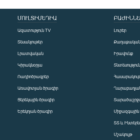
ՄՈՒԼՏԻՄԵԴԻԱ
ԲԱԺԻՆՆԵ
Ազատություն TV
Լուրեր
Տեսանյութեր
Քաղաքակա
Լրատվական
Իրավունք
Կիրակնօրյա
Տնտեսությու
Ռադիոծրագրեր
Հասարակութ
Առավոտյան ծրագիր
Ղարաբաղյան
Ցերեկային ծրագիր
Տարածաշրջ
Հայերեն
Երեկոյան ծրագիր
Միջազգային
English
ՏՏ և Ինտեր
Русский
Մշակույթ