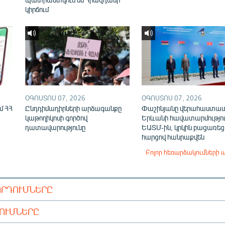
կիրճում
ՕԳՈՍՏՈՍ 07, 2026
ՕԳՈՍՏՈՍ 07, 2026
մ ՀՀ
Ընդդիմադիրների արձագանքը
Փաշինյանը վերահաստա
կաթողիկոսի գործով
Երևանի հավատարմությու
դատավարությունը
ԵԱՏՄ-ին, կրկին բացառեց
հարցով հանրաքվեն
Բոլոր հեռարձակումների 
ՈՐԴՈՒՄՆԵՐԸ
ԴՈՒՄՆԵՐԸ