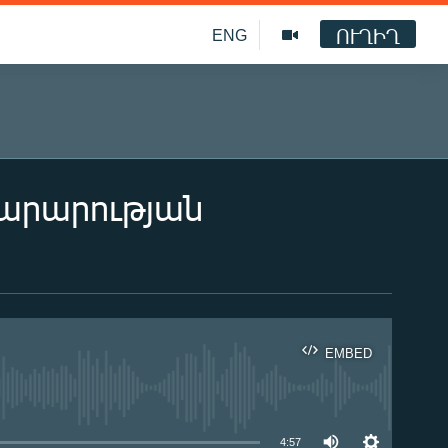
ՈՒՂԻՂ
ENG
արարության
EMBED
ble
4:57