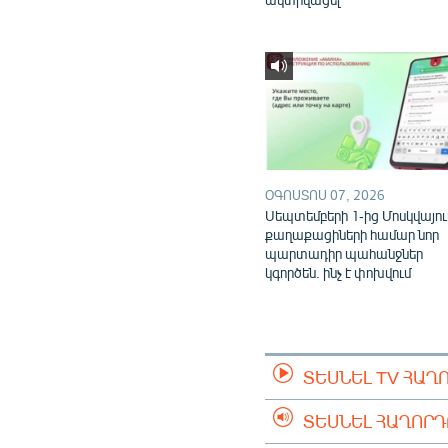
ՕԳՈՍՏՈՍ 07, 2026
Սեպտեմբերի 1-ից Մոսկվայու
քաղաքացիների համար նոր
պարտադիր պահանջներ
կգործեն. ինչ է փոխվում
ՏԵՍՆԵԼ TV ՀԱՂ
ՏԵՍՆԵԼ ՀԱՂՈՐ