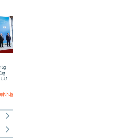
տեց
նը
 ԵՄ
արխիվը