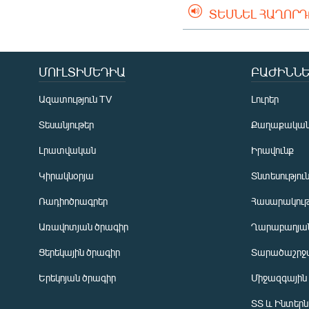
ՏԵՍՆԵԼ ՀԱՂՈՐ
ՄՈՒԼՏԻՄԵԴԻԱ
ԲԱԺԻՆՆԵ
Ազատություն TV
Լուրեր
Տեսանյութեր
Քաղաքակա
Լրատվական
Իրավունք
Կիրակնօրյա
Տնտեսությու
Ռադիոծրագրեր
Հասարակութ
Առավոտյան ծրագիր
Ղարաբաղյան
Ցերեկային ծրագիր
Տարածաշրջ
Հայերեն
Երեկոյան ծրագիր
Միջազգային
English
ՏՏ և Ինտեր