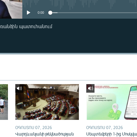
0:00
առանձին պատուհանում
ՕԳՈՍՏՈՍ 07, 2026
ՕԳՈՍՏՈՍ 07, 2026
Վարդևանյանի թեկնածության
Սեպտեմբերի 1-ից Մոսկվայ