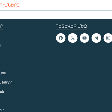
ԴՈՒՄՆԵՐԸ
Ր
ՀԵՏԵՎԵՔ ՄԵԶ
ն
ն
յուն
 խնդիր
ան
նետ