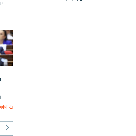
ր
է
մ
արխիվը