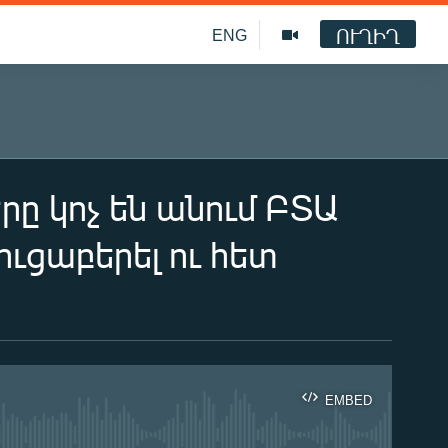
ՈՒՂԻՂ
ENG
ը կոչ են անում ԲՏԱ
ւցաբերել ու հետ
EMBED
ble