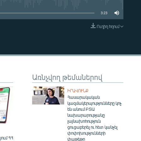
3:23
Ուղիղ հղում
EMBED
Առնչվող թեմաներով
ԻՐԱՎՈՒՆՔ
Հասարակական
կազմակերպությունները կոչ
են անում ԲՏԱ
նախարարությանը
լայնախոհություն
ցուցաբերել ու հետ կանչել
փոփոխությունների
ում ՀՀ
փաթեթը