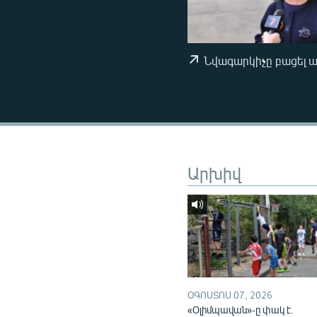
ՄԻՋԱԶԳԱՅԻՆ
ՄՇԱԿՈՒՅԹ
ՍՊՈՐՏ
Նվագարկիչը բացել 
ՄԵԿՆԱԲԱՆՈՒԹՅՈՒՆ
ՏՏ ԵՒ ԻՆՏԵՐՆԵՏ
ԿՈՐՈՆԱՎԻՐՈՒՍ
ԱՐԽԻՎ
Արխիվ
ՏԵՍԱՆՅՈՒԹԵՐ
ԲԱՆԱՎԵՃ
ՁԳՏԵԼՈՎ ԼԱՎԱԳՈՒՅՆԻՆ
ՓՈԴՔԱՍԹ
ՕԳՈՍՏՈՍ 07, 2026
«Օլիմպավան»-ը փակ է.