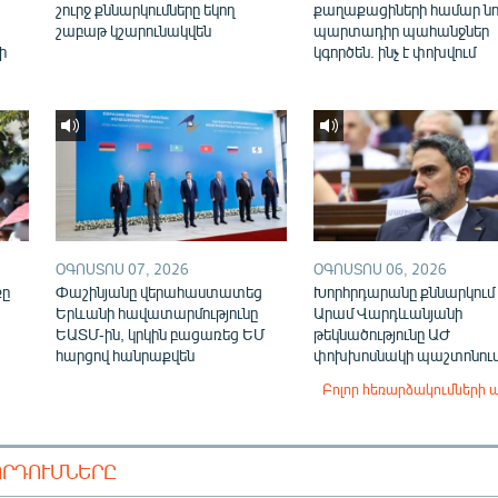
շուրջ քննարկումները եկող
քաղաքացիների համար նո
շաբաթ կշարունակվեն
պարտադիր պահանջներ
ի
կգործեն. ինչ է փոխվում
ՕԳՈՍՏՈՍ 07, 2026
ՕԳՈՍՏՈՍ 06, 2026
քը
Փաշինյանը վերահաստատեց
Խորհրդարանը քննարկում 
Երևանի հավատարմությունը
Արամ Վարդևանյանի
ԵԱՏՄ-ին, կրկին բացառեց ԵՄ
թեկնածությունը ԱԺ
հարցով հանրաքվեն
փոխխոսնակի պաշտոնու
Բոլոր հեռարձակումների 
ՈՐԴՈՒՄՆԵՐԸ