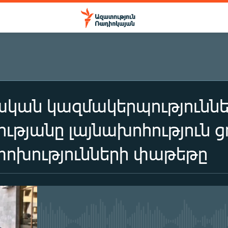
ան կազմակերպություններ
թյանը լայնախոհություն ցո
փոխությունների փաթեթը
No media source currently availa