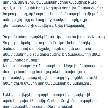
կողմից, այդ թվում ճանապարհներով անցնելիս։ Բայց
English
նշեմ, և այս մասին երեկ Ազգային ժողովում նախագահն էլ
Русский
հայտարարեց, որ Կարմիր-Շուշի ճանապարհից մի քանի
ամսվա ընթացքում ադրբեջանական կողմը այլևս
ընդհանրապես չի օգտվելու», նշեց Բեգլարյանը։
ՀԵՏԵՎԵՔ ՄԵԶ
Հարցին անդրադարձել է նաև Արցախի նախագահ Արայիկ
Հարությունյանը. - «Կարմիր Շուկա-Ստեփանակերտ
ճանապարհով ադրբեջանցիներն արդեն օգոստոս-
սեպտեմբերին էլ չեն երթևեկելու։ Էդ ճանապարհը մենք
«Ազատության» բոլոր կայքերը
վերանորոգելու ենք»։
Այս հայտարարության վերաբերյալ Արցախի նախագահի
մամուլի խոսնակը հավելյալ տեղեկատվություն
չփոխանցեց, ասաց միայն, որ ադրբեջանցիներն այժմ
դեպի Շուշի տանող նոր ճանապարհ են կառուցում։
Նշենք, որ վերջերս պարբերաբար միջադեպեր էին
արձանագրվում Կարմիր Շուկա -Շուշի ճանապարհին.
ադրբեջանցիները քարկոծել էին հայերի