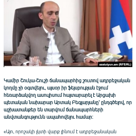
ՄԻՋԱԶԳԱՅԻՆ
ՄՇԱԿՈՒՅԹ
ՍՊՈՐՏ
ՄԵԿՆԱԲԱՆՈՒԹՅՈՒՆ
ՏՏ ԵՒ ԻՆՏԵՐՆԵՏ
ԿՈՐՈՆԱՎԻՐՈՒՍ
ԱՐԽԻՎ
Կամիր Շուկա-Շուշի ճանապարհից շուտով ադրբեջական
ՏԵՍԱՆՅՈՒԹԵՐ
կողմը չի օգտվելու, այսօր իր ֆեյսբուքյան էջում
ԲԱՆԱՎԵՃ
հեռարձակվող ասուլիսում հայտարարել է Արցախի
պետական նախարար Արտակ Բեգլարյանը՝ ընդգծելով, որ
ՁԳՏԵԼՈՎ ԼԱՎԱԳՈՒՅՆԻՆ
աշխատանքեր են տարվում ճանապարհների
ՓՈԴՔԱՍԹ
անվտանգությունն ապահովելու համար։
Հայերեն
«Այո, որոշակի լկտի վարք լինում է ադրբեջանական