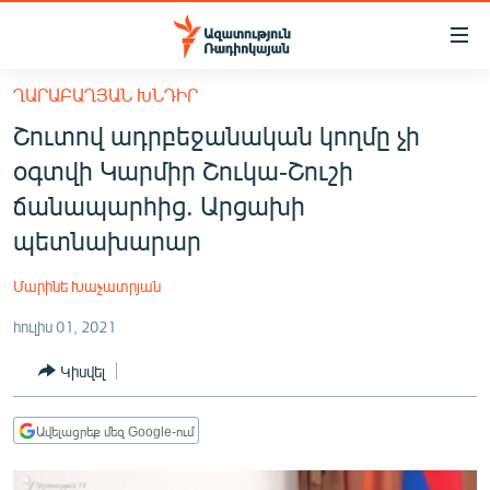
Մատչելիության
հղումներ
Անցնել
ՂԱՐԱԲԱՂՅԱՆ ԽՆԴԻՐ
հիմնական
ԱԶԱՏՈՒԹՅՈՒՆ TV
Շուտով ադրբեջանական կողմը չի
բովանդակությանը
ՀԱՅԱՍՏԱՆ
Անցնել
օգտվի Կարմիր Շուկա-Շուշի
հիմնական
ՔԱՂԱՔԱԿԱՆ
ճանապարհից. Արցախի
մենյուին
ԸՆՏՐՈՒԹՅՈՒՆՆԵՐ 2026
պետնախարար
Որոնում
ԻՐԱՎՈՒՆՔ
Մարինե Խաչատրյան
ՀԱՍԱՐԱԿՈՒԹՅՈՒՆ
հուլիս 01, 2021
ՏՆՏԵՍՈՒԹՅՈՒՆ
Կիսվել
ՂԱՐԱԲԱՂ
ՊԱՏԵՐԱԶՄԻ 6 ՇԱԲԱԹՆԵՐԸ
Ավելացրեք մեզ Google-ում
ՏԱՐԱԾԱՇՐՋԱՆ