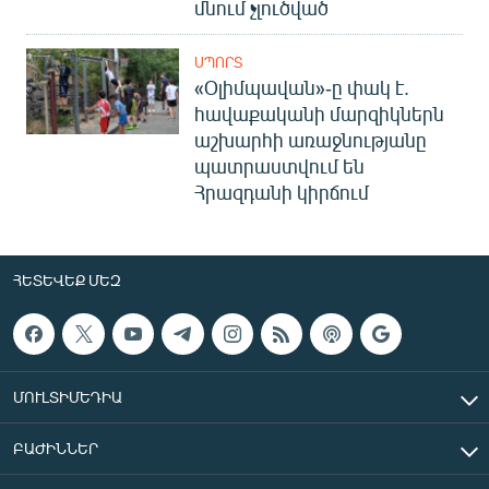
մնում չլուծված
ՍՊՈՐՏ
«Օլիմպավան»-ը փակ է.
հավաքականի մարզիկներն
աշխարհի առաջնությանը
պատրաստվում են
Հրազդանի կիրճում
ՀԵՏԵՎԵՔ ՄԵԶ
ՄՈՒԼՏԻՄԵԴԻԱ
ԲԱԺԻՆՆԵՐ