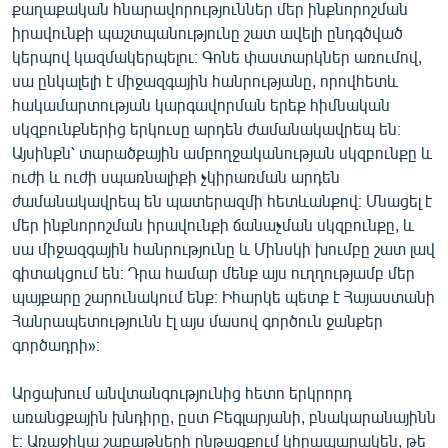
քաղաքական հնարավորություններ մեր ինքնորոշման
իրավունքի պաշտպանությունը շատ ավելի ընդգծված
կերպով կազմակերպելու։ Գոնե փաստարկներ առումով,
սա ընկալելի է միջազգային հանրությանը, որովհետև
հակամարտության կարգավորման երեք հիմնական
սկզբունքներից երկուսը արդեն ժամանակավրեպ են։
Այսինքն՝ տարածքային ամբողջականության սկզբունքը և
ուժի և ուժի սպառնալիքի չկիրառման արդեն
ժամանակավրեպ են պատերազմի հետևանքով։ Մնացել է
մեր ինքնորոշման իրավունքի ճանաչման սկզբունքը, և
սա միջազգային հանրությունը և Մինսկի խումբը շատ լավ
գիտակցում են։ Դրա համար մենք այս ուղղությամբ մեր
պայքարը շարունակում ենք։ Իհարկե պետք է Հայաստանի
Հանրապետությունն էլ այս մասով գործուն ջանքեր
գործադրի»։
Արցախում անվտանգությունից հետո երկրորդ
առանցքային խնդիրը, ըստ Բեգլարյանի, բնակարանայինն
է։ Առաջիկա շաբաթների ընթացքում կհրապարակեն, թե