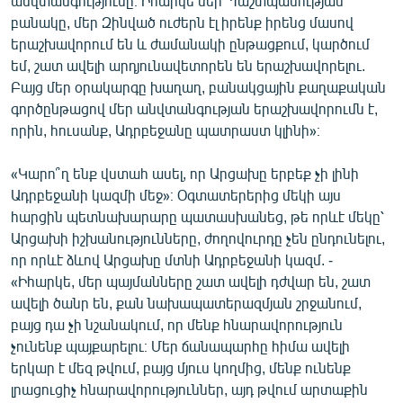
անվտանգությունը։ Իհարկե մեր Պաշտպանության
բանակը, մեր Զինված ուժերն էլ իրենք իրենց մասով
երաշխավորում են և ժամանակի ընթացքում, կարծում
եմ, շատ ավելի արդյունավետորեն են երաշխավորելու.
Բայց մեր օրակարգը խաղաղ, բանակցային քաղաքական
գործընթացով մեր անվտանգության երաշխավորումն է,
որին, հուսանք, Ադրբեջանը պատրաստ կլինի»։
«Կարո՞ղ ենք վստահ ասել, որ Արցախը երբեք չի լինի
Ադրբեջանի կազմի մեջ»։ Օգտատերերից մեկի այս
հարցին պետնախարարը պատասխանեց, թե որևէ մեկը՝
Արցախի իշխանությունները, ժողովուրդը չեն ընդունելու,
որ որևէ ձևով Արցախը մտնի Ադրբեջանի կազմ. -
«Իհարկե, մեր պայմանները շատ ավելի դժվար են, շատ
ավելի ծանր են, քան նախապատերազմյան շրջանում,
բայց դա չի նշանակում, որ մենք հնարավորություն
չունենք պայքարելու։ Մեր ճանապարհը հիմա ավելի
երկար է մեզ թվում, բայց մյուս կողմից, մենք ունենք
լրացուցիչ հնարավորություններ, այդ թվում արտաքին