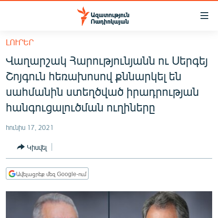
Մատչելիության
հղումներ
Անցնել
ԼՈՒՐԵՐ
հիմնական
ԱԶԱՏՈՒԹՅՈՒՆ TV
Վաղարշակ Հարությունյանն ու Սերգեյ
բովանդակությանը
ՀԱՅԱՍՏԱՆ
Անցնել
Շոյգուն հեռախոսով քննարկել են
հիմնական
ՔԱՂԱՔԱԿԱՆ
սահմանին ստեղծված իրադրության
մենյուին
ԸՆՏՐՈՒԹՅՈՒՆՆԵՐ 2026
հանգուցալուծման ուղիները
Որոնում
ԻՐԱՎՈՒՆՔ
հունիս 17, 2021
ՀԱՍԱՐԱԿՈՒԹՅՈՒՆ
Կիսվել
ՏՆՏԵՍՈՒԹՅՈՒՆ
ՂԱՐԱԲԱՂ
Ավելացրեք մեզ Google-ում
ՊԱՏԵՐԱԶՄԻ 6 ՇԱԲԱԹՆԵՐԸ
ՏԱՐԱԾԱՇՐՋԱՆ