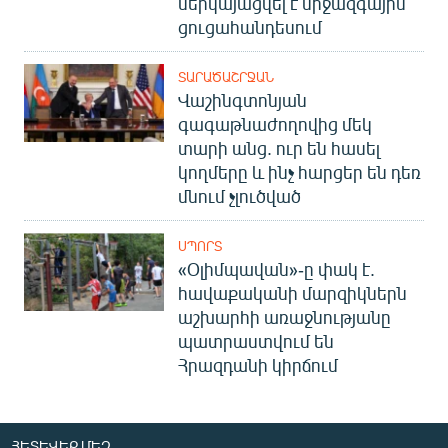
ներկայացվել է միջազգային
ցուցահանդեսում
ՏԱՐԱԾԱՇՐՋԱՆ
Վաշինգտոնյան
գագաթնաժողովից մեկ
տարի անց. ուր են հասել
կողմերը և ինչ հարցեր են դեռ
մնում չլուծված
ՍՊՈՐՏ
«Օլիմպավան»-ը փակ է.
հավաքականի մարզիկներն
աշխարհի առաջնությանը
պատրաստվում են
Հրազդանի կիրճում
ՀԵՏԵՎԵՔ ՄԵԶ