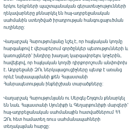
English
երկու երկրների պաշտպանական գերատեսչությունների
ղեկավարները քննարկել են հայ-ադրբեջանական
Русский
սահմանին ստեղծված իրադրության հանգուցալուծման
ուղիները։
ՀԵՏԵՎԵՔ ՄԵԶ
Վաղարշակ Հարությունյանը նշել է, որ հայկական կողմը
հարգանքով է վերաբերում գործընկեր պետությունների և
կառույցների՝ խնդիրը խաղաղ կարգավորելու կոչերին,
հավելելով, որ հայկական կողմի դիրքորոշումն անփոփոխ
է. Ադրբեջանի ԶՈւ ներկայացուցիչները պետք է առանց
«Ազատության» բոլոր կայքերը
որևէ նախապայմանի լքեն Հայաստանի
Հանրապետության ինքնիշխան տարածքները։
Վաղարշակ Հարությունյանն ու Սերգեյ Շոյգուն քննարկել
են նաև Հայաստանի Սյունիքի և Գեղարքունիքի մարզերի՝
հայ-ադրբեջանական սահմանային հատվածներում ՀՀ
ԶՈւ հետ համատեղ ռուս սահմանապահների
տեղակայման հարցը։