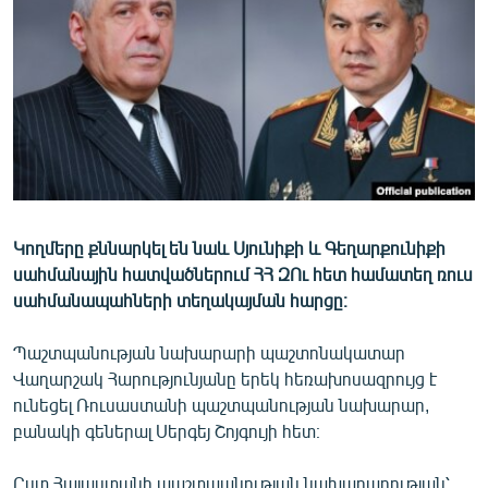
ՄԻՋԱԶԳԱՅԻՆ
ՄՇԱԿՈՒՅԹ
ՍՊՈՐՏ
ՄԵԿՆԱԲԱՆՈՒԹՅՈՒՆ
ՏՏ ԵՒ ԻՆՏԵՐՆԵՏ
ԿՈՐՈՆԱՎԻՐՈՒՍ
Կողմերը քննարկել են նաև Սյունիքի և Գեղարքունիքի
ԱՐԽԻՎ
սահմանային հատվածներում ՀՀ ԶՈւ հետ համատեղ ռուս
ՏԵՍԱՆՅՈՒԹԵՐ
սահմանապահների տեղակայման հարցը։
ԲԱՆԱՎԵՃ
Պաշտպանության նախարարի պաշտոնակատար
ՁԳՏԵԼՈՎ ԼԱՎԱԳՈՒՅՆԻՆ
Վաղարշակ Հարությունյանը երեկ հեռախոսազրույց է
ունեցել Ռուսաստանի պաշտպանության նախարար,
ՓՈԴՔԱՍԹ
բանակի գեներալ Սերգեյ Շոյգույի հետ։
Հայերեն
Ըստ Հայաստանի պաշտպանության նախարարության՝