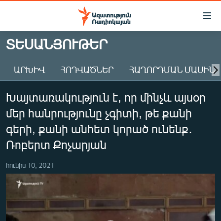
Մատչելիության
հղումներ
Անցնել
ՏԵՍԱՆՅՈՒԹԵՐ
հիմնական
ԱԶԱՏՈՒԹՅՈՒՆ TV
բովանդակությանը
ԱՐԽԻՎ
ՀՈԴՎԱԾՆԵՐ
ՀԱՂՈՐԴՄԱՆ ՄԱՍԻՆ
ՀԱՅԱՍՏԱՆ
Անցնել
հիմնական
ՔԱՂԱՔԱԿԱՆ
Խայտառակություն է, որ մինչև այսօր
մենյուին
ԸՆՏՐՈՒԹՅՈՒՆՆԵՐ 2026
Որոնում
մեր հանրությունը չգիտի, թե քանի
ԻՐԱՎՈՒՆՔ
գերի, քանի անհետ կորած ունենք․
ՀԱՍԱՐԱԿՈՒԹՅՈՒՆ
Ռոբերտ Քոչարյան
ՏՆՏԵՍՈՒԹՅՈՒՆ
հունիս 10, 2021
ՂԱՐԱԲԱՂ
ՊԱՏԵՐԱԶՄԻ 6 ՇԱԲԱԹՆԵՐԸ
ՏԱՐԱԾԱՇՐՋԱՆ