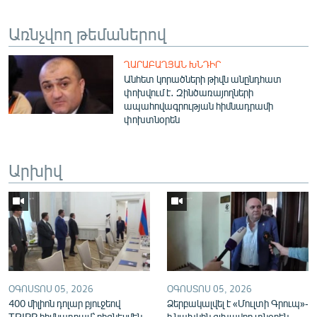
English
Առնչվող թեմաներով
Русский
ՂԱՐԱԲԱՂՅԱՆ ԽՆԴԻՐ
ՀԵՏԵՎԵՔ ՄԵԶ
Անհետ կորածների թիվն անընդհատ
փոխվում է․ Զինծառայողների
ապահովագրության հիմնադրամի
փոխտնօրեն
Արխիվ
«Ազատության» բոլոր կայքերը
ՕԳՈՍՏՈՍ 05, 2026
ՕԳՈՍՏՈՍ 05, 2026
400 միլիոն դոլար բյուջեով
Ձերբակալվել է «Մուլտի Գրուպ»-
TRIPP հիմնադրամ՝ բիզնեսմեն
ի նախկին գլխավոր տնօրեն