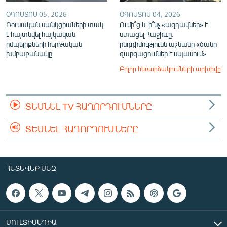
ՕԳՈՍՏՈՍ 05, 2026
ՕԳՈՍՏՈՍ 04, 2026
Ռուսական սանկցիաների տակ
Ումի՞ց և ի՞նչ «ազդակներ» է
է հայտնվել հայկական
ստացել Հաջիևը.
ըմպելիքների հերթական
ընդդիմությունն աշնանը «ծանր
խմբաքանակը
զարգացումներ է սպասում»
Բոլոր հեռարձակումների արխիվը
ՏԵՍՆԵԼ TV ՀԱՂՈՐԴՈՒՄՆԵՐԸ
ՏԵՍՆԵԼ ՀԱՂՈՐԴՈՒՄՆԵՐԸ
ՀԵՏԵՎԵՔ ՄԵԶ
ՄՈՒԼՏԻՄԵԴԻԱ