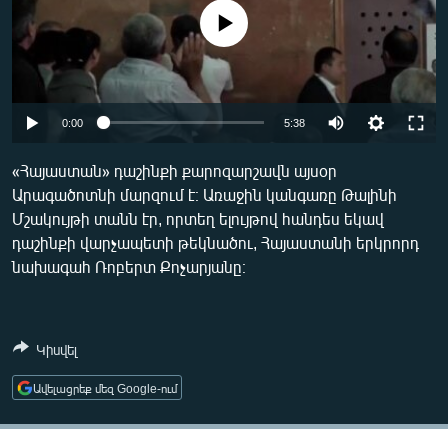
ՄԻՋԱԶԳԱՅԻՆ
No media source currently available
ՄՇԱԿՈՒՅԹ
ՍՊՈՐՏ
Auto
ՄԵԿՆԱԲԱՆՈՒԹՅՈՒՆ
0:00
5:38
240p
ՏՏ ԵՒ ԻՆՏԵՐՆԵՏ
«Հայաստան» դաշինքի քարոզարշավն այսօր
Արագածոտնի մարզում է։ Առաջին կանգառը Թալինի
360p
ԿՈՐՈՆԱՎԻՐՈՒՍ
Մշակույթի տանն էր, որտեղ ելույթով հանդես եկավ
480p
ԱՐԽԻՎ
Auto
240p
360p
480p
դաշինքի վարչապետի թեկնածու, Հայաստանի երկրորդ
նախագահ Ռոբերտ Քոչարյանը։
720p
ՏԵՍԱՆՅՈՒԹԵՐ
720p
ԲԱՆԱՎԵՃ
ՁԳՏԵԼՈՎ ԼԱՎԱԳՈՒՅՆԻՆ
Կիսվել
ՓՈԴՔԱՍԹ
Ավելացրեք մեզ Google-ում
Հայերեն