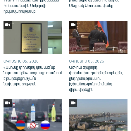
Կոնստանտին Սոկոլովի
Սեդրակ Առուստամյանը
ղեկավարությամբ
ՕԳՈՍՏՈՍ 05, 2026
ՕԳՈՍՏՈՍ 05, 2026
«Անունը փոխելով կհասնե՞նք
ԱԺ-ում երկրորդ
նպատակին». սոցապը դառնում
փոխնախագահին ընտրեցին,
է բարեկեցությա՞ն
ընդդիմությունն ու
նախարարություն
իշխանությունը միմյանց
վիրավորեցին