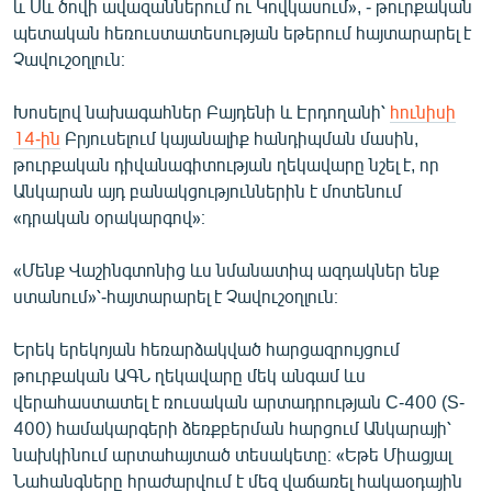
և Սև ծովի ավազաններում ու Կովկասում», - թուրքական
English
պետական հեռուստատեսության եթերում հայտարարել է
Չավուշօղլուն։
Русский
Խոսելով նախագահներ Բայդենի և Էրդողանի՝
հունիսի
ՀԵՏԵՎԵՔ ՄԵԶ
14-ին
Բրյուսելում կայանալիք հանդիպման մասին,
թուրքական դիվանագիտության ղեկավարը նշել է, որ
Անկարան այդ բանակցություններին է մոտենում
«դրական օրակարգով»։
«Ազատության» բոլոր կայքերը
«Մենք Վաշինգտոնից ևս նմանատիպ ազդակներ ենք
ստանում»՝-հայտարարել է Չավուշօղլուն։
Երեկ երեկոյան հեռարձակված հարցազրույցում
թուրքական ԱԳՆ ղեկավարը մեկ անգամ ևս
վերահաստատել է ռուսական արտադրության C-400 (S-
400) համակարգերի ձեռքբերման հարցում Անկարայի՝
նախկինում արտահայտած տեսակետը։ «Եթե Միացյալ
Նահանգները հրաժարվում է մեզ վաճառել հակաօդային