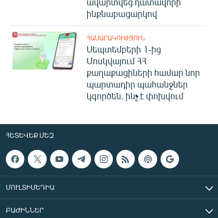
ավարտվեց դատավորի
ինքնաբացարկով
ՀԱՍԱՐԱԿՈՒԹՅՈՒՆ
Սեպտեմբերի 1-ից
Մոսկվայում ՀՀ
քաղաքացիների համար նոր
պարտադիր պահանջներ
կգործեն. ինչ է փոխվում
ՀԵՏԵՎԵՔ ՄԵԶ
ՄՈՒԼՏԻՄԵԴԻԱ
ԲԱԺԻՆՆԵՐ