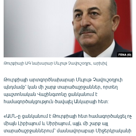
ՄԻՋԱԶԳԱՅԻՆ
ՄՇԱԿՈՒՅԹ
ՍՊՈՐՏ
ՄԵԿՆԱԲԱՆՈՒԹՅՈՒՆ
ՏՏ ԵՒ ԻՆՏԵՐՆԵՏ
ԿՈՐՈՆԱՎԻՐՈՒՍ
Թուրքիայի ԱԳ նախարար Մևլութ Չավուշօղլու, արխիվ
ԱՐԽԻՎ
Թուրքիայի արտգործնախարար Մևլութ Չավուշօղլուի
ՏԵՍԱՆՅՈՒԹԵՐ
պնդմամբ՝ կան մի շարք տարածաշրջաններ, որտեղ
ԲԱՆԱՎԵՃ
պաշտոնական Վաշինգտոնը ցանկանում է
համագործակցություն ծավալել Անկարայի հետ։
ՁԳՏԵԼՈՎ ԼԱՎԱԳՈՒՅՆԻՆ
ՓՈԴՔԱՍԹ
«ԱՄՆ-ը ցանկանում է Թուրքիայի հետ համագործակցել ոչ
միայն Լիբիայում և Սիրիայում, այլև մի շարք այլ
տարածաշրջաններում՝ մասնավորաբար Միջերկրականի
Հայերեն