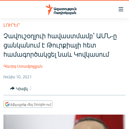
Մատչելիության
հղումներ
Անցնել
ԼՈՒՐԵՐ
հիմնական
ԱԶԱՏՈՒԹՅՈՒՆ TV
Չավուշօղլուի հավաստմամբ՝ ԱՄՆ-ը
բովանդակությանը
ՀԱՅԱՍՏԱՆ
Անցնել
ցանկանում է Թուրքիայի հետ
հիմնական
ՔԱՂԱՔԱԿԱՆ
համագործակցել նաև Կովկասում
մենյուին
ԸՆՏՐՈՒԹՅՈՒՆՆԵՐ 2026
Որոնում
Գեւորգ Ստամբոլցյան
ԻՐԱՎՈՒՆՔ
հունիս 10, 2021
ՀԱՍԱՐԱԿՈՒԹՅՈՒՆ
Կիսվել
ՏՆՏԵՍՈՒԹՅՈՒՆ
ՂԱՐԱԲԱՂ
Ավելացրեք մեզ Google-ում
ՊԱՏԵՐԱԶՄԻ 6 ՇԱԲԱԹՆԵՐԸ
ՏԱՐԱԾԱՇՐՋԱՆ