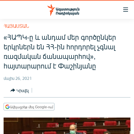
Մատչելիության
հղումներ
Անցնել
ՀԱՅԱՍՏԱՆ
հիմնական
ԱԶԱՏՈՒԹՅՈՒՆ TV
«ՀԱՊԿ-ը և անդամ մեր գործընկեր
բովանդակությանը
ՀԱՅԱՍՏԱՆ
Անցնել
երկրներն են ՀՀ-ին հորդորել չգնալ
հիմնական
ՔԱՂԱՔԱԿԱՆ
ռազմական ճանապարհով»,
մենյուին
ԸՆՏՐՈՒԹՅՈՒՆՆԵՐ 2026
հայտարարում է Փաշինյանը
Որոնում
ԻՐԱՎՈՒՆՔ
մայիս 26, 2021
ՀԱՍԱՐԱԿՈՒԹՅՈՒՆ
Կիսվել
ՏՆՏԵՍՈՒԹՅՈՒՆ
ՂԱՐԱԲԱՂ
Ավելացրեք մեզ Google-ում
ՊԱՏԵՐԱԶՄԻ 6 ՇԱԲԱԹՆԵՐԸ
ՏԱՐԱԾԱՇՐՋԱՆ