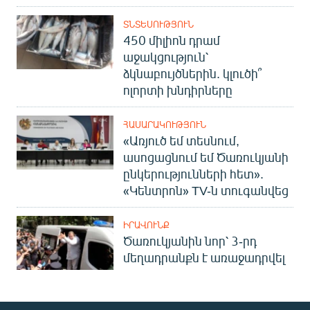
ՏՆՏԵՍՈՒԹՅՈՒՆ
450 միլիոն դրամ
աջակցություն՝
ձկնաբույծներին. կլուծի՞
ոլորտի խնդիրները
ՀԱՍԱՐԱԿՈՒԹՅՈՒՆ
«Առյուծ եմ տեսնում,
ասոցացնում եմ Ծառուկյանի
ընկերությունների հետ».
«Կենտրոն» TV-ն տուգանվեց
ԻՐԱՎՈՒՆՔ
Ծառուկյանին նոր՝ 3-րդ
մեղադրանքն է առաջադրվել