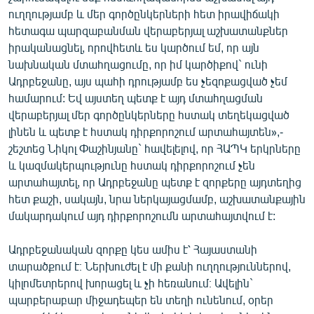
English
ուղղությամբ և մեր գործընկերների հետ իրավիճակի
հետագա պարզաբանման վերաբերյալ աշխատանքներ
Русский
իրականացնել, որովհետև ես կարծում եմ, որ այն
նախնական մտահղացումը, որ իմ կարծիքով` ունի
ՀԵՏԵՎԵՔ ՄԵԶ
Ադրբեջանը, այս պահի դրությամբ ես չեզոքացված չեմ
համարում: Եվ այստեղ պետք է այդ մտահղացման
վերաբերյալ մեր գործընկերները հստակ տեղեկացված
լինեն և պետք է հստակ դիրքորոշում արտահայտեն»,-
շեշտեց Նիկոլ Փաշինյանը` հավելելով, որ ՀԱՊԿ երկրները
և կազմակերպությունը հստակ դիրքորոշում չեն
«Ազատության» բոլոր կայքերը
արտահայտել, որ Ադրբեջանը պետք է զորքերը այդտեղից
հետ քաշի, սակայն, նրա ներկայացմամբ, աշխատանքային
մակարդակում այդ դիրքորոշումն արտահայտվում է:
Ադրբեջանական զորքը կես ամիս է՝ Հայաստանի
տարածքում է։ Ներխուժել է մի քանի ուղղություններով,
կիլոմետրերով խորացել և չի հեռանում։ Ավելին`
պարբերաբար միջադեպեր են տեղի ունենում, օրեր