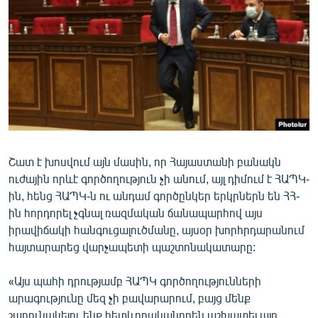
ՄԻՋԱԶԳԱՅԻՆ
ՄՇԱԿՈՒՅԹ
ՍՊՈՐՏ
ՄԵԿՆԱԲԱՆՈՒԹՅՈՒՆ
ՏՏ ԵՒ ԻՆՏԵՐՆԵՏ
ԿՈՐՈՆԱՎԻՐՈՒՍ
Շատ է խոսվում այն մասին, որ Հայաստանի բանակն
ԱՐԽԻՎ
ուժային որևէ գործողություն չի անում, այլ դիմում է ՀԱՊԿ-
ՏԵՍԱՆՅՈՒԹԵՐ
ին, հենց ՀԱՊԿ-ն ու անդամ գործընկեր երկրներն են ՀՀ-
ին հորդորել չգնալ ռազմական ճանապարհով այս
ԲԱՆԱՎԵՃ
իրավիճակի հանգուցալուծմանը, այսօր խորհրդարանում
ՁԳՏԵԼՈՎ ԼԱՎԱԳՈՒՅՆԻՆ
հայտարարեց վարչապետի պաշտոնակատարը:
ՓՈԴՔԱՍԹ
«Այս պահի դրությամբ ՀԱՊԿ գործողությունների
արագությունը մեզ չի բավարարում, բայց մենք
Հայերեն
շարունակելու ենք հետևողականորեն աշխատել այդ