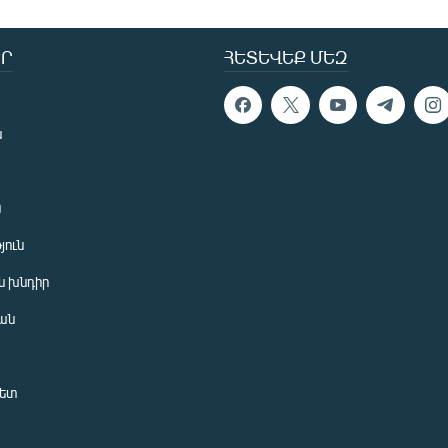
Ր
ՀԵՏԵՎԵՔ ՄԵԶ
ն
ն
յուն
 խնդիր
ան
նետ