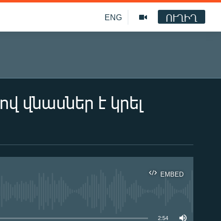
ՈՒՂԻՂ
ENG
վ վնասներ է կրել
EMBED
ble
2:54