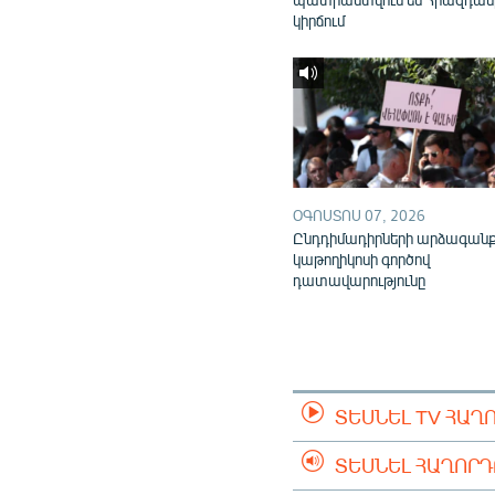
կիրճում
ՕԳՈՍՏՈՍ 07, 2026
Ընդդիմադիրների արձագան
կաթողիկոսի գործով
դատավարությունը
ՏԵՍՆԵԼ TV ՀԱՂ
ՏԵՍՆԵԼ ՀԱՂՈՐ