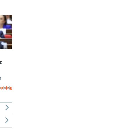
է
մ
արխիվը