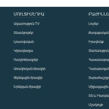
ՄՈՒԼՏԻՄԵԴԻԱ
ԲԱԺԻՆՆԵ
Ազատություն TV
Լուրեր
Տեսանյութեր
Քաղաքակա
Լրատվական
Իրավունք
Կիրակնօրյա
Տնտեսությու
Ռադիոծրագրեր
Հասարակութ
Առավոտյան ծրագիր
Ղարաբաղյան
Ցերեկային ծրագիր
Տարածաշրջ
Հայերեն
Երեկոյան ծրագիր
Միջազգային
English
ՏՏ և Ինտեր
Русский
Մշակույթ