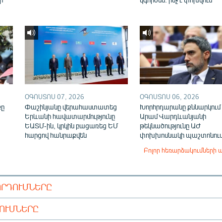
ՕԳՈՍՏՈՍ 07, 2026
ՕԳՈՍՏՈՍ 06, 2026
քը
Փաշինյանը վերահաստատեց
Խորհրդարանը քննարկում 
Երևանի հավատարմությունը
Արամ Վարդևանյանի
ԵԱՏՄ-ին, կրկին բացառեց ԵՄ
թեկնածությունը ԱԺ
հարցով հանրաքվեն
փոխխոսնակի պաշտոնու
Բոլոր հեռարձակումների 
ՈՐԴՈՒՄՆԵՐԸ
ԴՈՒՄՆԵՐԸ