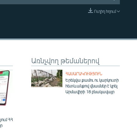
Ուղիղ հղում
EMBED
Առնչվող թեմաներով
ՀԱՍԱՐԱԿՈՒԹՅՈՒՆ
Երեկվա քամու ու կարկուտի
հետևանքով վնասներ է կրել
Արմավիրի 18 բնակավայր
ում ՀՀ
ր