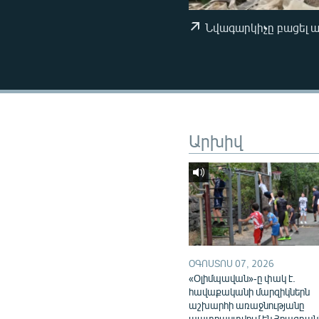
ՄԻՋԱԶԳԱՅԻՆ
ՄՇԱԿՈՒՅԹ
Նվագարկիչը բացել 
ՍՊՈՐՏ
ՄԵԿՆԱԲԱՆՈՒԹՅՈՒՆ
ՏՏ ԵՒ ԻՆՏԵՐՆԵՏ
ԿՈՐՈՆԱՎԻՐՈՒՍ
Արխիվ
ԱՐԽԻՎ
ՏԵՍԱՆՅՈՒԹԵՐ
ԲԱՆԱՎԵՃ
ՁԳՏԵԼՈՎ ԼԱՎԱԳՈՒՅՆԻՆ
ՓՈԴՔԱՍԹ
ՕԳՈՍՏՈՍ 07, 2026
«Օլիմպավան»-ը փակ է.
հավաքականի մարզիկներն
աշխարհի առաջնությանը
պատրաստվում են Հրազդան