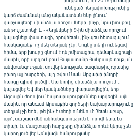
ընդգծում է, որ 2018-ին տեղի
ունեցած հեղափոխությունից
կարճ ժամանակ անց ականատեսն ենք լինում
վարչապետի միանձնյա որոշումների, ինչը, նրա խոսքով,
անթույլատրելի է. - «Նոյեմբերի 9-ին միանձնյա որոշում
կայացնելը փաստացի, որովհետև, ինչպես հետագայում
հասկացանք, ոչ մեկ տեղյակ չէր։ Նույնը տեղի ունեցավ
հիմա, երբ խոսքը գնում է դելիմիտացիա, դեմարկացիայի
մասին, որի արդյունքում Հայաստանի Հանրապետության
անվտանգության, սուվերենության, բազմաթիվ դրանից
բխող այլ հարցերի, այդ թվում նաև Արցախի խնդրի
հարցը պիտի լուծվի։ Սա նորից միանձնյա որոշում է
կայացվել։ Եվ մեր կասկածները փարատվեցին, երբ
Ազգային ժողովում հայտարարություններ արվեցին այն
մասին, որ անգամ Արտաքին գործերի նախարարությունը
տեղյակ չի եղել, թե ինչ է տեղի ունենում։ Հետևաբար,
այո՛, սա շատ մեծ անհանգստություն է, որովհետև էս
տիպի, էս մասշտաբի հարցերը միանձնյա որևէ կերպ չեն
կարող լուծվել։ Առնվազն հանրությանը