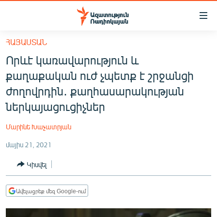
Մատչելիության
հղումներ
Անցնել
ՀԱՅԱՍՏԱՆ
հիմնական
ԱԶԱՏՈՒԹՅՈՒՆ TV
Որևէ կառավարություն և
բովանդակությանը
ՀԱՅԱՍՏԱՆ
Անցնել
քաղաքական ուժ չպետք է շրջանցի
հիմնական
ՔԱՂԱՔԱԿԱՆ
ժողովրդին․ քաղհասարակության
մենյուին
ԸՆՏՐՈՒԹՅՈՒՆՆԵՐ 2026
ներկայացուցիչներ
Որոնում
ԻՐԱՎՈՒՆՔ
Մարինե Խաչատրյան
ՀԱՍԱՐԱԿՈՒԹՅՈՒՆ
մայիս 21, 2021
ՏՆՏԵՍՈՒԹՅՈՒՆ
Կիսվել
ՂԱՐԱԲԱՂ
ՊԱՏԵՐԱԶՄԻ 6 ՇԱԲԱԹՆԵՐԸ
Ավելացրեք մեզ Google-ում
ՏԱՐԱԾԱՇՐՋԱՆ