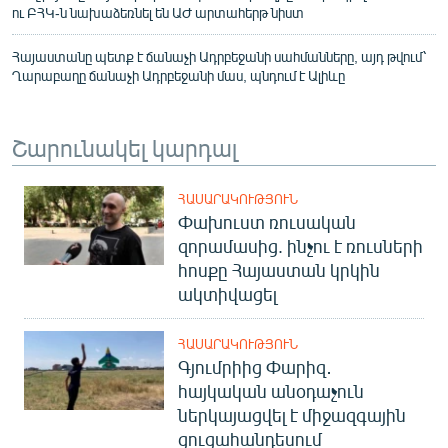
ու ԲՀԿ-ն նախաձեռնել են ԱԺ արտահերթ նիստ
Հայաստանը պետք է ճանաչի Ադրբեջանի սահմանները, այդ թվում՝
Ղարաբաղը ճանաչի Ադրբեջանի մաս, պնդում է Ալիևը
Շարունակել կարդալ
ՀԱՍԱՐԱԿՈՒԹՅՈՒՆ
Փախուստ ռուսական
զորամասից. ինչու է ռուսների
հոսքը Հայաստան կրկին
ակտիվացել
ՀԱՍԱՐԱԿՈՒԹՅՈՒՆ
Գյումրիից Փարիզ․
հայկական անօդաչուն
ներկայացվել է միջազգային
ցուցահանդեսում