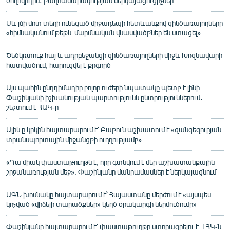
ժողովրդին․ քաղհասարակության ներկայացուցիչներ
Սև լճի մոտ տեղի ունեցած միջադեպի հետևանքով զինծառայողները
«հիմնականում թեթև մարմնական վնասվածքներ են ստացել»
Ծեծկռտուք հայ և ադրբեջանցի զինծառայողների միջև Խոզնավարի
հատվածում, հարուցվել է քրգործ
Այս պահին ընդդիմադիր բոլոր ուժերի նպատակը պետք է լինի
Փաշինյանի իշխանության պարտությունն ընտրություններում․
շեշտում է ՀԱԿ-ը
Ալիևը կրկին հայտարարում է՝ Բաքուն աշխատում է «զանգեզուրյան
տրանսպորտային միջանցքի ուղղությամբ»
«Դա միակ փաստաթուղթն է, որը գտնվում է մեր աշխատանքային
շրջանառության մեջ». Փաշինյանը մանրամասներ է ներկայացնում
ԱԳՆ խոսնակը հայտարարում է՝ Հայաստանը մերժում է «այսպես
կոչված «վիճելի տարածքներ» կեղծ օրակարգի ներմուծումը»
Փաշինյանը հայտարարում է՝ փաստաթուղթը ստորագրելու է. ԼՀԿ-ն