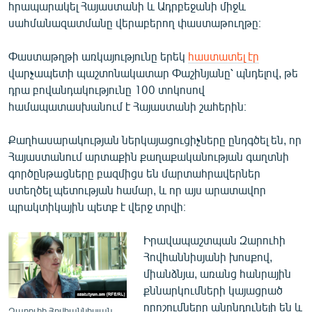
հրապարակել Հայաստանի և Ադրբեջանի միջև
English
սահմանազատմանը վերաբերող փաստաթուղթը։
Русский
Փաստաթղթի առկայությունը երեկ
հաստատել էր
վարչապետի պաշտոնակատար Փաշինյանը՝ պնդելով, թե
ՀԵՏԵՎԵՔ ՄԵԶ
դրա բովանդակությունը 100 տոկոսով
համապատասխանում է Հայաստանի շահերին։
Քաղհասարակության ներկայացուցիչները ընդգծել են, որ
Հայաստանում արտաքին քաղաքականության գաղտնի
«Ազատության» բոլոր կայքերը
գործընթացները բազմիցս են մարտահրավերներ
ստեղծել պետության համար, և որ այս արատավոր
պրակտիկային պետք է վերջ տրվի։
Իրավապաշտպան Զարուհի
Հովհաննիսյանի խոսքով,
միանձնյա, առանց հանրային
քննարկումների կայացրած
որոշումները անընդունելի են և
Զարուհի Հովհաննիսյան