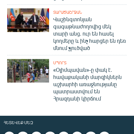
ՏԱՐԱԾԱՇՐՋԱՆ
Վաշինգտոնյան
գագաթնաժողովից մեկ
տարի անց. ուր են հասել
կողմերը և ինչ հարցեր են դեռ
մնում չլուծված
ՍՊՈՐՏ
«Օլիմպավան»-ը փակ է.
հավաքականի մարզիկներն
աշխարհի առաջնությանը
պատրաստվում են
Հրազդանի կիրճում
ՀԵՏԵՎԵՔ ՄԵԶ