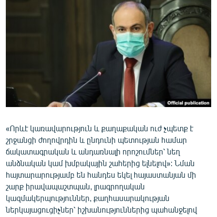
ՄԻՋԱԶԳԱՅԻՆ
ՄՇԱԿՈՒՅԹ
ՍՊՈՐՏ
ՄԵԿՆԱԲԱՆՈՒԹՅՈՒՆ
ՏՏ ԵՒ ԻՆՏԵՐՆԵՏ
ԿՈՐՈՆԱՎԻՐՈՒՍ
ԱՐԽԻՎ
«Որևէ կառավարություն և քաղաքական ուժ չպետք է
ՏԵՍԱՆՅՈՒԹԵՐ
շրջանցի ժողովրդին և ընդունի պետության համար
ԲԱՆԱՎԵՃ
ճակատագրական և անդառնալի որոշումներ՝ նեղ
անձնական կամ խմբակային շահերից ելնելով»: Նման
ՁԳՏԵԼՈՎ ԼԱՎԱԳՈՒՅՆԻՆ
հայտարարությամբ են հանդես եկել հայաստանյան մի
ՓՈԴՔԱՍԹ
շարք իրավապաշտպան, լրագրողական
կազմակերպություններ, քաղհասարակության
Հայերեն
ներկայացուցիչներ՝ իշխանություններից պահանջելով