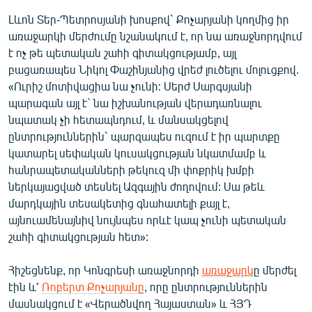
Լևոն Տեր-Պետրոսյանի խոսքով` Քոչարյանի կողմից իր
առաջարկի մերժումը նշանակում է, որ նա առաջնորդվում
է ոչ թե պետական շահի գիտակցությամբ, այլ
բացառապես Նիկոլ Փաշինյանից վրեժ լուծելու մոլուցքով.
«Ուրիշ մոտիվացիա նա չունի: Սերժ Սարգսյանի
պարագան այլ է` նա իշխանության վերադառնալու
նպատակ չի հետապնդում, և մանսակցելով
ընտրություններին` պարզապես ուզում է իր պարտքը
կատարել սեփական կուսակցության նկատմամբ և
հանրապետականների թեկուզ մի փոքրիկ խմբի
ներկայացված տեսնել Ազգային ժողովում: Սա թեև
մարդկային տեսակետից գնահատելի քայլ է,
այնուամենայնիվ նույնպես որևէ կապ չունի պետական
շահի գիտակցության հետ»:
Հիշեցնենք, որ Կոնգրեսի առաջնորդի
առաջարկ
ը մերժել
էին և՛
Ռոբերտ Քոչարյանը
, որը ընտրություններին
մասնակցում է «Վերածնվող Հայաստան» և ՀՅԴ