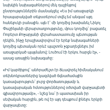
English
նախկին նախագահներով մեկ դաշինքով
ընտրություններին մասնակցել: «Ես իմ առաջարկի
Русский
հրապարակված տեքստերում տվել եմ անգամ այդ
հանելուկի բանալին. այն է` մի կողմից խափանել Նիկոլ
ՀԵՏԵՎԵՔ ՄԵԶ
Փաշինյանի վերարտադրությունը, մյուս կողմից` բացառել
Ռոբերտ Քոչարյանի վերահաստատումը պետության
ղեկին, ինչը երաշխավորվում էր երեք նախագահների
կողմից պետական որևէ պաշտոն չզբաղեցնելու իմ
առաջարկած պայմանով: Լուծում էի երկու հարցն էլ», -
ասաց առաջին նախագահը:
«Ազատության» բոլոր կայքերը
«Իմ կարծիքով` անհրաժեշտ էր ձևավորել հիմնականում
տեխնոկրատներից կազմված ճգնաժամային
կառավարություն` լուրջ փորձառությամբ և
կառավարական հմտություններով օժտված վարչապետի
գլխավորությամբ», - նշեց նա` ի պատասխան իր
սեփական հարցին, թե ով էր այդ դեպքում լինելու երկրի
վարչապետը: