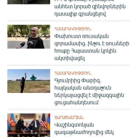
անհետ կորած զինվորներին
դասալիք գրանցելով
ՀԱՍԱՐԱԿՈՒԹՅՈՒՆ
Փախուստ ռուսական
զորամասից. ինչու է ռուսների
հոսքը Հայաստան կրկին
ակտիվացել
ՀԱՍԱՐԱԿՈՒԹՅՈՒՆ
Գյումրիից Փարիզ․
հայկական անօդաչուն
ներկայացվել է միջազգային
ցուցահանդեսում
ՏԱՐԱԾԱՇՐՋԱՆ
Վաշինգտոնյան
գագաթնաժողովից մեկ