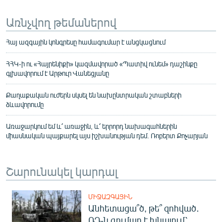
Առնչվող թեմաներով
Հայ ազգային կոնգրեսը համագումար է անցկացնում
ՀՀԿ-ի ու «Հայրենիքի» կազմավորած «Պատիվ ունեմ» դաշինքը
գլխավորում է Արթուր Վանեցյանը
Քաղաքական ուժերն սկսել են նախընտրական շտաբների
ձևավորումը
Առաջարկում եմ և՛ առաջին, և՛ երրորդ նախագահներին
միասնական պայքարել այս իշխանության դեմ. Ռոբերտ Քոչարյան
Շարունակել կարդալ
ՄԻՋԱԶԳԱՅԻՆ
Անհետացա՞ծ, թե՞ զոհված․
ՌԴ-ն գումար է խնայում՝