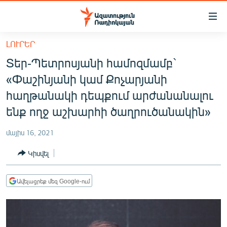
Մատչելիության
հղումներ
Անցնել
ԼՈՒՐԵՐ
հիմնական
ԱԶԱՏՈՒԹՅՈՒՆ TV
Տեր-Պետրոսյանի համոզմամբ`
բովանդակությանը
ՀԱՅԱՍՏԱՆ
Անցնել
«Փաշինյանի կամ Քոչարյանի
հիմնական
ՔԱՂԱՔԱԿԱՆ
հաղթանակի դեպքում արժանանալու
մենյուին
ԸՆՏՐՈՒԹՅՈՒՆՆԵՐ 2026
ենք ողջ աշխարհի ծաղրուծանակին»
Որոնում
ԻՐԱՎՈՒՆՔ
մայիս 16, 2021
ՀԱՍԱՐԱԿՈՒԹՅՈՒՆ
Կիսվել
ՏՆՏԵՍՈՒԹՅՈՒՆ
ՂԱՐԱԲԱՂ
Ավելացրեք մեզ Google-ում
ՊԱՏԵՐԱԶՄԻ 6 ՇԱԲԱԹՆԵՐԸ
ՏԱՐԱԾԱՇՐՋԱՆ