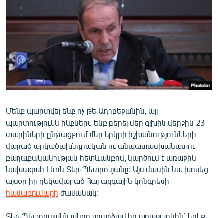
ՄԻՋԱԶԳԱՅԻՆ
ՄՇԱԿՈՒՅԹ
ՍՊՈՐՏ
ՄԵԿՆԱԲԱՆՈՒԹՅՈՒՆ
ՏՏ ԵՒ ԻՆՏԵՐՆԵՏ
ԿՈՐՈՆԱՎԻՐՈՒՍ
Մենք պարտվել ենք ոչ թե Ադրբեջանին, այլ
ԱՐԽԻՎ
պարտությունն ինքներս ենք բերել մեր գլխին վերջին 23
ՏԵՍԱՆՅՈՒԹԵՐ
տարիների ընթացքում մեր երկրի իշխանությունների
վարած արկածախնդրական ու անպատասխանատու
ԲԱՆԱՎԵՃ
քաղաքականության հետևանքով, կարծում է առաջին
ՁԳՏԵԼՈՎ ԼԱՎԱԳՈՒՅՆԻՆ
նախագահ Լևոն Տեր-Պետրոսյանը: Այս մասին նա խոսեց
այսօր իր ղեկավարած Հայ ազգային կոնգրեսի
ՓՈԴՔԱՍԹ
համագումարի
ժամանակ:
Հայերեն
Տեր-Պետրոսյանն անդրադարձավ իր առաջարկին` երեք