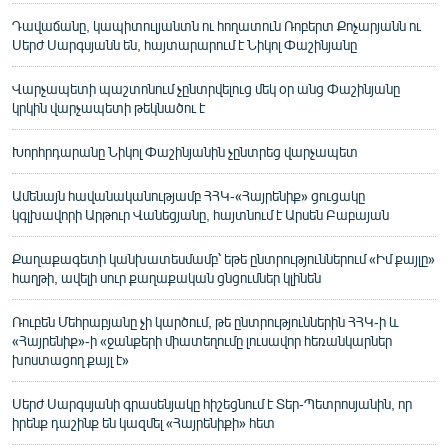
Դավաճանը, կապիտուլյանտն ու հողատուն Ռոբերտ Քոչարյանն ու
Սերժ Սարգսյանն են, հայտարարում է Նիկոլ Փաշինյանը
Վարչապետի պաշտոնում չընտրվելուց մեկ օր անց Փաշինյանը
կրկին վարչապետի թեկնածու է
Խորհրդարանը Նիկոլ Փաշինյանին չընտրեց վարչապետ
Ամենայն հավանականությամբ ՀՀԿ-«Հայրենիք» ցուցակը
կգլխավորի Արթուր Վանեցյանը, հայտնում է Արսեն Բաբայան
Քաղաքագետի կանխատեսմամբ՝ եթե ընտրություններում «Իմ քայլը»
հաղթի, ավելի սուր քաղաքական ցնցումներ կլինեն
Ռուբեն Մեհրաբյանը չի կարծում, թե ընտրություններին ՀՀԿ-ի և
«Հայրենիք»-ի «ջանքերի միատեղումը լուսավոր հեռանկարներ
խոստացող քայլ է»
Սերժ Սարգսյանի գրասենյակը հիշեցնում է Տեր-Պետրոսյանին, որ
իրենք դաշինք են կազմել «Հայրենիքի» հետ