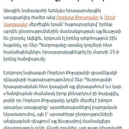
Առաջին նախագահի երեկվա հրապարակային
առաջարկից ժամեր անց
Ռոբերտ Քոչարյանը
և
Սերժ
Սարգսյանը
մերժեցին նրան՝ հայտարարելով՝ իրենք
արդեն ընտրություններին մասնակցության այլ ձևաչափ
են ընտրել։ Ավելին, երկուսն էլ իրենց դժգոհություն էին
հայտնել, որ Տեր-Պետրոսյանը առանց կողմերի հետ
համաձայնեցնելու հրապարակայնեցրել էր մարտի 25-ի
իրենց հանդիպումը։
Երկրորդ նախագահ Ռոբերտ Քոչարյանի գրասենյակի
ղեկավարի հայտարարությունում Տեր-Պետրոսյանի
հրապարակման հետ կապված այլ վերապահում ևս կար.
«Հանդիպման ժամանակ իրոք քննարկում չի ծավալվել,
քանի որ Ռոբերտ Քոչարյանը կրկին մերժել է խնդրո
առարկա առաջարկը՝ պատճառաբանելով բարոյական
նկատառումով, այն է՝ արտահերթ ընտրությունների
անցկացման դեպքում այլ ձևաչափով մասնակցելու
մտադրություն ունի։ Բացի դրանից, այդ քայլը կհարվածի