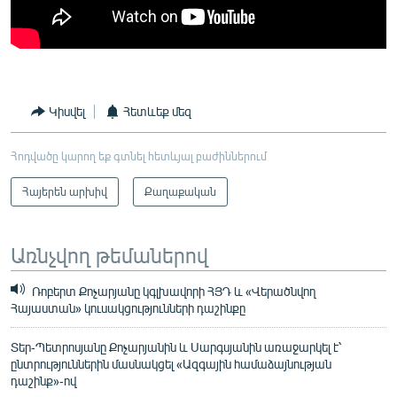
Կիսվել
Հետևեք մեզ
Հոդվածը կարող եք գտնել հետևյալ բաժիններում
Հայերեն արխիվ
Քաղաքական
Առնչվող թեմաներով
Ռոբերտ Քոչարյանը կգլխավորի ՀՅԴ և «Վերածնվող
Հայաստան» կուսակցությունների դաշինքը
Տեր-Պետրոսյանը Քոչարյանին և Սարգսյանին առաջարկել է՝
ընտրություններին մասնակցել «Ազգային համաձայնության
դաշինք»-ով