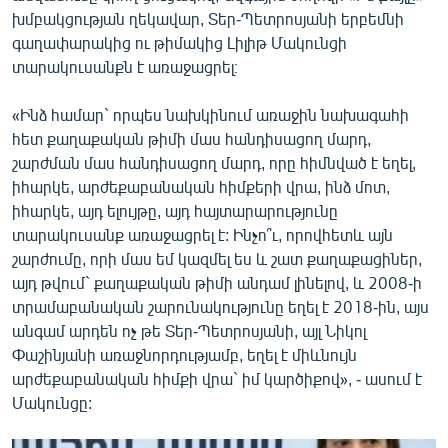
English
խմբակցության ղեկավար, Տեր-Պետրոսյանի երբեմնի
գաղափարակից ու թիմակից Լիլիթ Մակունցի
Русский
տարակուսանքն է առաջացրել։
ՀԵՏԵՎԵՔ ՄԵԶ
«Ինձ համար` որպես նախկինում առաջին նախագահի
հետ քաղաքական թիմի մաս հանդիսացող մարդ,
շարժման մաս հանդիսացող մարդ, որը հիմնված է եղել,
իհարկե, արժեքաբանական հիմքերի վրա, ինձ մոտ,
իհարկե, այդ ելույթը, այդ հայտարարությունը
տարակուսանք առաջացրել է: Ինչո՞ւ, որովհետև այն
«Ազատության» բոլոր կայքերը
շարժումը, որի մաս եմ կազմել ես և շատ քաղաքացիներ,
այդ թվում` քաղաքական թիմի անդամ լինելով, և 2008-ի
տրամաբանական շարունակությունը եղել է 2018-ին, այս
անգամ արդեն ոչ թե Տեր-Պետրոսյանի, այլ Նիկոլ
Փաշինյանի առաջնորդությամբ, եղել է միևնույն
արժեքաբանական հիմքի վրա` իմ կարծիքով», - ասում է
Մակունցը: