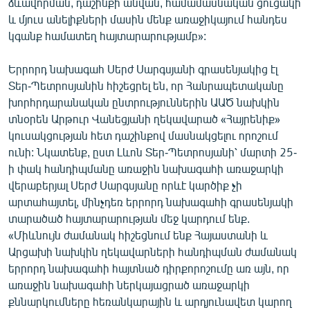
ձևավորման, դաշինքի անվան, համամասնական ցուցակի
և մյուս անելիքների մասին մենք առաջիկայում հանդես
կգանք համատեղ հայտարարությամբ»:
Երրորդ նախագահ Սերժ Սարգսյանի գրասենյակից էլ
Տեր-Պետրոսյանին հիշեցրել են, որ Հանրապետականը
խորհրդարանական ընտրություններին ԱԱԾ նախկին
տնօրեն Արթուր Վանեցյանի ղեկավարած «Հայրենիք»
կուսակցության հետ դաշինքով մասնակցելու որոշում
ունի: Նկատենք, ըստ Լևոն Տեր-Պետրոսյանի՝ մարտի 25-
ի փակ հանդիպմանը առաջին նախագահի առաջարկի
վերաբերյալ Սերժ Սարգսյանը որևէ կարծիք չի
արտահայտել, մինչդեռ երրորդ նախագահի գրասենյակի
տարածած հայտարարության մեջ կարդում ենք.
«Միևնույն ժամանակ հիշեցնում ենք Հայաստանի և
Արցախի նախկին ղեկավարների հանդիպման ժամանակ
երրորդ նախագահի հայտնած դիրքորոշումը առ այն, որ
առաջին նախագահի ներկայացրած առաջարկի
քննարկումները հեռանկարային և արդյունավետ կարող