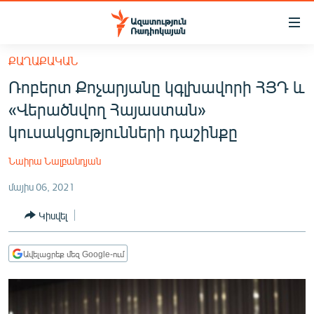
Մատչելիության
հղումներ
Անցնել
ՔԱՂԱՔԱԿԱՆ
հիմնական
ԱԶԱՏՈՒԹՅՈՒՆ TV
Ռոբերտ Քոչարյանը կգլխավորի ՀՅԴ և
բովանդակությանը
ՀԱՅԱՍՏԱՆ
Անցնել
«Վերածնվող Հայաստան»
հիմնական
ՔԱՂԱՔԱԿԱՆ
կուսակցությունների դաշինքը
մենյուին
ԸՆՏՐՈՒԹՅՈՒՆՆԵՐ 2026
Որոնում
Նաիրա Նալբանդյան
ԻՐԱՎՈՒՆՔ
մայիս 06, 2021
ՀԱՍԱՐԱԿՈՒԹՅՈՒՆ
Կիսվել
ՏՆՏԵՍՈՒԹՅՈՒՆ
ՂԱՐԱԲԱՂ
Ավելացրեք մեզ Google-ում
ՊԱՏԵՐԱԶՄԻ 6 ՇԱԲԱԹՆԵՐԸ
ՏԱՐԱԾԱՇՐՋԱՆ