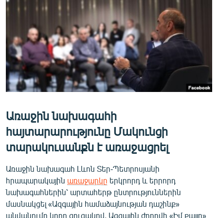
ՄԻՋԱԶԳԱՅԻՆ
ՄՇԱԿՈՒՅԹ
ՍՊՈՐՏ
ՄԵԿՆԱԲԱՆՈՒԹՅՈՒՆ
ՏՏ ԵՒ ԻՆՏԵՐՆԵՏ
ԿՈՐՈՆԱՎԻՐՈՒՍ
Առաջին նախագահի
ԱՐԽԻՎ
հայտարարությունը Մակունցի
ՏԵՍԱՆՅՈՒԹԵՐ
տարակուսանքն է առաջացրել
ԲԱՆԱՎԵՃ
ՁԳՏԵԼՈՎ ԼԱՎԱԳՈՒՅՆԻՆ
Առաջին նախագահ Լևոն Տեր-Պետրոսյանի
հրապարակային
առաջարկը
երկրորդ և երրորդ
ՓՈԴՔԱՍԹ
նախագահներին՝ արտահերթ ընտրություններին
մասնակցել «Ազգային համաձայնության դաշինք»
Հայերեն
անվանումը կրող ցուցակով, Ազգային ժողովի «Իմ քայլը»