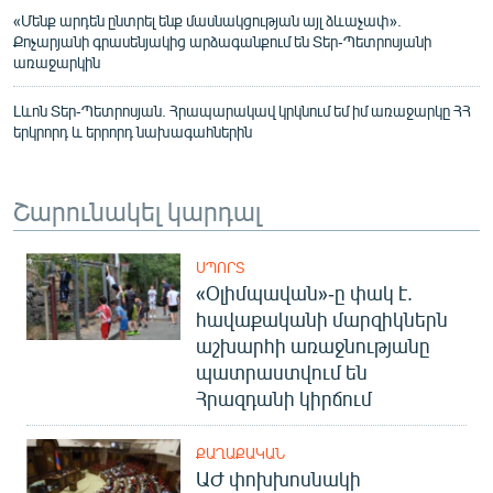
«Մենք արդեն ընտրել ենք մասնակցության այլ ձևաչափ».
Քոչարյանի գրասենյակից արձագանքում են Տեր-Պետրոսյանի
առաջարկին
Լևոն Տեր-Պետրոսյան. Հրապարակավ կրկնում եմ իմ առաջարկը ՀՀ
երկրորդ և երրորդ նախագահներին
Շարունակել կարդալ
ՍՊՈՐՏ
«Օլիմպավան»-ը փակ է.
հավաքականի մարզիկներն
աշխարհի առաջնությանը
պատրաստվում են
Հրազդանի կիրճում
ՔԱՂԱՔԱԿԱՆ
ԱԺ փոխխոսնակի