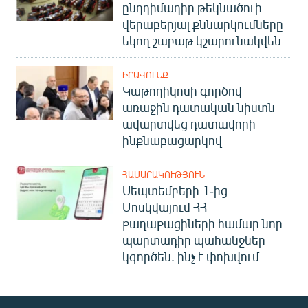
ընդդիմադիր թեկնածուի
վերաբերյալ քննարկումները
եկող շաբաթ կշարունակվեն
ԻՐԱՎՈՒՆՔ
Կաթողիկոսի գործով
առաջին դատական նիստն
ավարտվեց դատավորի
ինքնաբացարկով
ՀԱՍԱՐԱԿՈՒԹՅՈՒՆ
Սեպտեմբերի 1-ից
Մոսկվայում ՀՀ
քաղաքացիների համար նոր
պարտադիր պահանջներ
կգործեն. ինչ է փոխվում