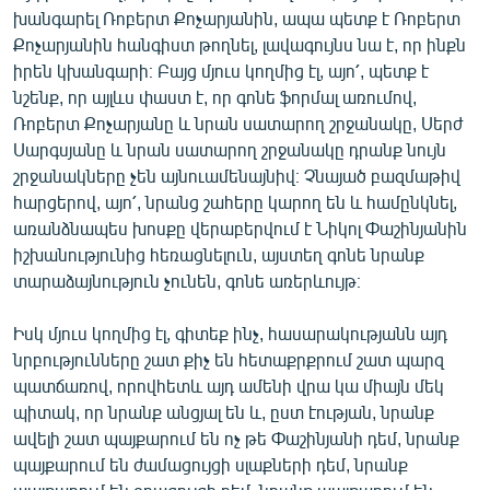
խանգարել Ռոբերտ Քոչարյանին, ապա պետք է Ռոբերտ
Քոչարյանին հանգիստ թողնել, լավագույնս նա է, որ ինքն
իրեն կխանգարի։ Բայց մյուս կողմից էլ, այո՛, պետք է
նշենք, որ այլևս փաստ է, որ գոնե ֆորմալ առումով,
Ռոբերտ Քոչարյանը և նրան սատարող շրջանակը, Սերժ
Սարգսյանը և նրան սատարող շրջանակը դրանք նույն
շրջանակները չեն այնուամենայնիվ։ Չնայած բազմաթիվ
հարցերով, այո՛, նրանց շահերը կարող են և համընկնել,
առանձնապես խոսքը վերաբերվում է Նիկոլ Փաշինյանին
իշխանությունից հեռացնելուն, այստեղ գոնե նրանք
տարաձայնություն չունեն, գոնե առերևույթ։
Իսկ մյուս կողմից էլ, գիտեք ինչ, հասարակությանն այդ
նրբությունները շատ քիչ են հետաքրքրում շատ պարզ
պատճառով, որովհետև այդ ամենի վրա կա միայն մեկ
պիտակ, որ նրանք անցյալ են և, ըստ էության, նրանք
ավելի շատ պայքարում են ոչ թե Փաշինյանի դեմ, նրանք
պայքարում են ժամացույցի սլաքների դեմ, նրանք