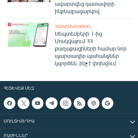
ավարտվեց դատավորի
ինքնաբացարկով
ՀԱՍԱՐԱԿՈՒԹՅՈՒՆ
Սեպտեմբերի 1-ից
Մոսկվայում ՀՀ
քաղաքացիների համար նոր
պարտադիր պահանջներ
կգործեն. ինչ է փոխվում
ՀԵՏԵՎԵՔ ՄԵԶ
ՄՈՒԼՏԻՄԵԴԻԱ
ԲԱԺԻՆՆԵՐ