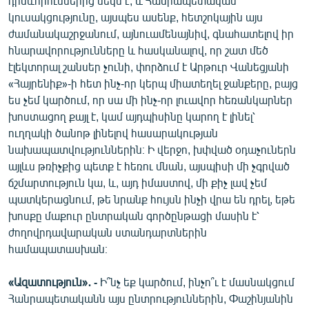
դրսևորումներից մեկն է, և Հանրապետական
կուսակցությունը, այսպես ասենք, հետշոկային այս
ժամանակաշրջանում, այնուամենայնիվ, գնահատելով իր
հնարավորությունները և հասկանալով, որ շատ մեծ
էլեկտորալ շանսեր չունի, փորձում է Արթուր Վանեցյանի
«Հայրենիք»-ի հետ ինչ-որ կերպ միատեղել ջանքերը, բայց
ես չեմ կարծում, որ սա մի ինչ-որ լուավոր հեռանկարներ
խոստացող քայլ է, կամ այդպիսինը կարող է լինել՝
ուղղակի ծանոթ լինելով հասարակության
նախապատվություններին։ Ի վերջո, խփված օդաչուներն
այլևս թռիչքից պետք է հեռու մնան, այսպիսի մի չգրված
ճշմարտություն կա, և, այդ իմաստով, մի քիչ լավ չեմ
պատկերացնում, թե նրանք հույսն ինչի վրա են դրել, եթե
խոսքը մաքուր ընտրական գործընթացի մասին է՝
ժողովրդավարական ստանդարտներին
համապատասխան։
«Ազատություն»․ -
Ի՞նչ եք կարծում, ինչո՞ւ է մասնակցում
Հանրապետականն այս ընտրություններին, Փաշինյանին