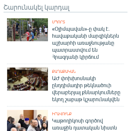
Շարունակել կարդալ
ՍՊՈՐՏ
«Օլիմպավան»-ը փակ է.
հավաքականի մարզիկներն
աշխարհի առաջնությանը
պատրաստվում են
Հրազդանի կիրճում
ՔԱՂԱՔԱԿԱՆ
ԱԺ փոխխոսնակի
ընդդիմադիր թեկնածուի
վերաբերյալ քննարկումները
եկող շաբաթ կշարունակվեն
ԻՐԱՎՈՒՆՔ
Կաթողիկոսի գործով
առաջին դատական նիստն