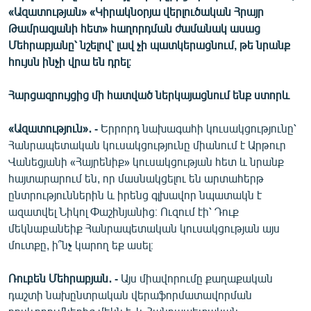
«Ազատության» «Կիրակնօրյա վերլուծական Հրայր
English
Թամրազյանի հետ» հաղորդման ժամանակ ասաց
Русский
Մեհրաբյանը՝ նշելով՝ լավ չի պատկերացնում, թե նրանք
հույսն ինչի վրա են դրել։
ՀԵՏԵՎԵՔ ՄԵԶ
Հարցազրույցից մի հատված ներկայացնում ենք ստորև
«Ազատություն»․ -
Երրորդ նախագահի կուսակցությունը՝
Հանրապետական կուսակցությունը միանում է Արթուր
Վանեցյանի «Հայրենիք» կուսակցության հետ և նրանք
«Ազատության» բոլոր կայքերը
հայտարարում են, որ մասնակցելու են արտահերթ
ընտրություններին և իրենց գլխավոր նպատակն է
ազատվել Նիկոլ Փաշինյանից։ Ուզում էի՝ Դուք
մեկնաբանեիք Հանրապետական կուսակցության այս
մուտքը, ի՞նչ կարող եք ասել։
Ռուբեն Մեհրաբյան․ -
Այս միավորումը քաղաքական
դաշտի նախընտրական վերաֆորմատավորման