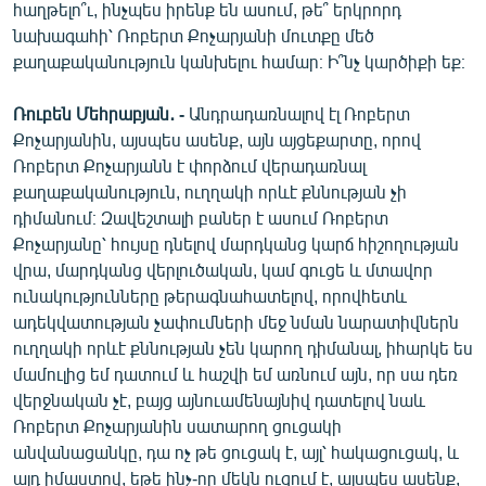
հաղթելո՞ւ, ինչպես իրենք են ասում, թե՞ երկրորդ
նախագահի՝ Ռոբերտ Քոչարյանի մուտքը մեծ
քաղաքականություն կանխելու համար։ Ի՞նչ կարծիքի եք։
Ռուբեն Մեհրաբյան․ -
Անդրադառնալով էլ Ռոբերտ
Քոչարյանին, այսպես ասենք, այն այցեքարտը, որով
Ռոբերտ Քոչարյանն է փորձում վերադառնալ
քաղաքականություն, ուղղակի որևէ քննության չի
դիմանում։ Զավեշտալի բաներ է ասում Ռոբերտ
Քոչարյանը՝ հույսը դնելով մարդկանց կարճ հիշողության
վրա, մարդկանց վերլուծական, կամ գուցե և մտավոր
ունակությունները թերագնահատելով, որովհետև
ադեկվատության չափումների մեջ նման նարատիվներն
ուղղակի որևէ քննության չեն կարող դիմանալ, իհարկե ես
մամուլից եմ դատում և հաշվի եմ առնում այն, որ սա դեռ
վերջնական չէ, բայց այնուամենայնիվ դատելով նաև
Ռոբերտ Քոչարյանին սատարող ցուցակի
անվանացանկը, դա ոչ թե ցուցակ է, այլ՝ հակացուցակ, և
այդ իմաստով, եթե ինչ-որ մեկն ուզում է, այսպես ասենք,