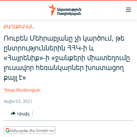
Մատչելիության
հղումներ
Անցնել
ՔԱՂԱՔԱԿԱՆ
հիմնական
ԱԶԱՏՈՒԹՅՈՒՆ TV
Ռուբեն Մեհրաբյանը չի կարծում, թե
բովանդակությանը
ՀԱՅԱՍՏԱՆ
Անցնել
ընտրություններին ՀՀԿ-ի և
հիմնական
ՔԱՂԱՔԱԿԱՆ
«Հայրենիք»-ի «ջանքերի միատեղումը
մենյուին
ԸՆՏՐՈՒԹՅՈՒՆՆԵՐ 2026
լուսավոր հեռանկարներ խոստացող
Որոնում
քայլ է»
ԻՐԱՎՈՒՆՔ
ՀԱՍԱՐԱԿՈՒԹՅՈՒՆ
Հրայր Թամրազյան
ՏՆՏԵՍՈՒԹՅՈՒՆ
մայիս 03, 2021
ՂԱՐԱԲԱՂ
Կիսվել
ՊԱՏԵՐԱԶՄԻ 6 ՇԱԲԱԹՆԵՐԸ
ՏԱՐԱԾԱՇՐՋԱՆ
Ավելացրեք մեզ Google-ում