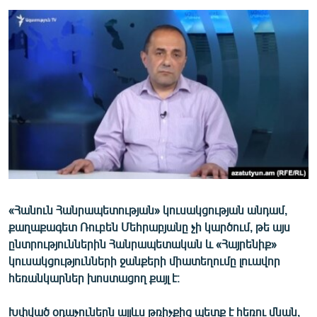
ՄԻՋԱԶԳԱՅԻՆ
ՄՇԱԿՈՒՅԹ
ՍՊՈՐՏ
ՄԵԿՆԱԲԱՆՈՒԹՅՈՒՆ
ՏՏ ԵՒ ԻՆՏԵՐՆԵՏ
ԿՈՐՈՆԱՎԻՐՈՒՍ
ԱՐԽԻՎ
ՏԵՍԱՆՅՈՒԹԵՐ
«Հանուն Հանրապետության» կուսակցության անդամ,
ԲԱՆԱՎԵՃ
քաղաքագետ Ռուբեն Մեհրաբյանը չի կարծում, թե այս
ՁԳՏԵԼՈՎ ԼԱՎԱԳՈՒՅՆԻՆ
ընտրություններին Հանրապետական և «Հայրենիք»
կուսակցությունների ջանքերի միատեղումը լուավոր
ՓՈԴՔԱՍԹ
հեռանկարներ խոստացող քայլ է։
Հայերեն
Խփված օդաչուներն այլևս թռիչքից պետք է հեռու մնան,