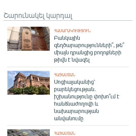
Շարունակել կարդալ
ՀԱՍԱՐԱԿՈՒԹՅՈՒՆ
Բանկային
զեղծարարությունների՞, թե՞
միայն դրանցից բողոքների
թիվն է նվազել
ՀԱՅԱՍՏԱՆ
Սոցիալականից՝
բարեկեցության.
իշխանությունը փոխո՞ւմ է
հանձնաժողովի և
նախարարության
անվանումը
ՀԱՅԱՍՏԱՆ