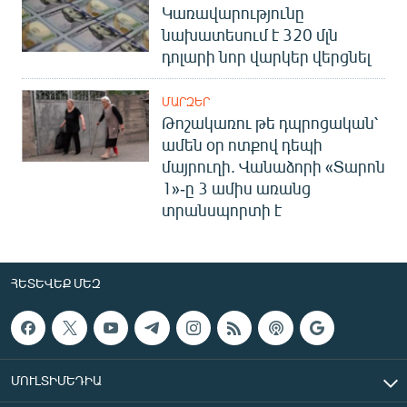
Կառավարությունը
նախատեսում է 320 մլն
դոլարի նոր վարկեր վերցնել
ՄԱՐԶԵՐ
Թոշակառու թե դպրոցական՝
ամեն օր ոտքով դեպի
մայրուղի. Վանաձորի «Տարոն
1»-ը 3 ամիս առանց
տրանսպորտի է
ՀԵՏԵՎԵՔ ՄԵԶ
ՄՈՒԼՏԻՄԵԴԻԱ