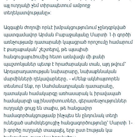
այլ ուղղակի չեմ տիրապետում ամբողջ
տեղեկատվությանը»։
Ազգային ժողովի որևէ խմբակցությունում չընդգրկված
պատգամավոր Արման Բաբաջանյանը Մարտի 1-ի գործի
առնչությամբ դատարանի կայացրած որոշումը համարում
է քաղաքական՝ շեշտելով, թե այսպիսի
հանգուցալուծումից հետո առնվազն մի քանի
պաշտոնյաներ պետք է հրաժարական տան, այդ թվում՝
Արդարադատության նախարարը, նախաքննական
մարմինների ղեկավարները․ - «Մենք ակնհայտորեն
տեսնում ենք, որ Սահմանադրական դատարանը,
դատական համակարգը առհասարակ և իրավապահ
համակարգի այլ ինստիտուտներ, գերատեսչություններ
ուղղակի ցույց են տալիս, թե հանցավոր
համագործակցությամբ ինչպես են ընդունակ տեղի
ունեցած սահմռկեցուցիչ հանցագործությունը՝ Մարտի 1-
ի գործը ուղղակի տապալել, երբ ըստ էության կա