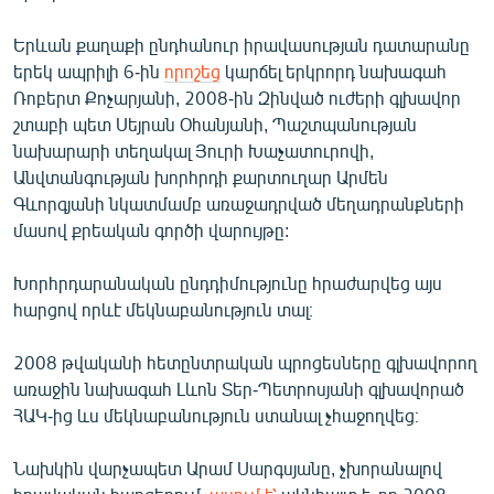
Երևան քաղաքի ընդհանուր իրավասության դատարանը
երեկ ապրիլի 6-ին
որոշեց
կարճել երկրորդ նախագահ
Ռոբերտ Քոչարյանի, 2008-ին Զինված ուժերի գլխավոր
շտաբի պետ Սեյրան Օհանյանի, Պաշտպանության
նախարարի տեղակալ Յուրի Խաչատուրովի,
Անվտանգության խորհրդի քարտուղար Արմեն
Գևորգյանի նկատմամբ առաջադրված մեղադրանքների
մասով քրեական գործի վարույթը:
Խորհրդարանական ընդդիմությունը հրաժարվեց այս
հարցով որևէ մեկնաբանություն տալ։
2008 թվականի հետընտրական պրոցեսները գլխավորող
առաջին նախագահ Լևոն Տեր-Պետրոսյանի գլխավորած
ՀԱԿ-ից ևս մեկնաբանություն ստանալ չհաջողվեց։
Նախկին վարչապետ Արամ Սարգսյանը, չխորանալով