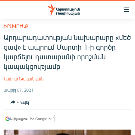
Մատչելիության
հղումներ
Անցնել
ԻՐԱՎՈՒՆՔ
հիմնական
ԱԶԱՏՈՒԹՅՈՒՆ TV
Արդարադատության նախարարը «մեծ
բովանդակությանը
ՀԱՅԱՍՏԱՆ
Անցնել
ցավ» է ապրում Մարտի 1-ի գործը
հիմնական
ՔԱՂԱՔԱԿԱՆ
կարճելու դատարանի որոշման
մենյուին
ԸՆՏՐՈՒԹՅՈՒՆՆԵՐ 2026
կապակցությամբ
Որոնում
ԻՐԱՎՈՒՆՔ
Նաիրա Նալբանդյան
ՀԱՍԱՐԱԿՈՒԹՅՈՒՆ
ապրիլ 07, 2021
ՏՆՏԵՍՈՒԹՅՈՒՆ
Կիսվել
ՂԱՐԱԲԱՂ
ՊԱՏԵՐԱԶՄԻ 6 ՇԱԲԱԹՆԵՐԸ
Ավելացրեք մեզ Google-ում
ՏԱՐԱԾԱՇՐՋԱՆ