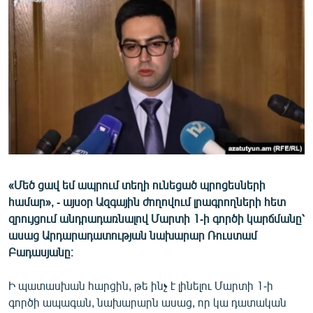
ՄԻՋԱԶԳԱՅԻՆ
ՄՇԱԿՈՒՅԹ
ՍՊՈՐՏ
ՄԵԿՆԱԲԱՆՈՒԹՅՈՒՆ
ՏՏ ԵՒ ԻՆՏԵՐՆԵՏ
ԿՈՐՈՆԱՎԻՐՈՒՍ
ԱՐԽԻՎ
«Մեծ ցավ եմ ապրում տեղի ունեցած պրոցեսների
ՏԵՍԱՆՅՈՒԹԵՐ
համար», - այսօր Ազգային ժողովում լրագրողների հետ
ԲԱՆԱՎԵՃ
զրույցում անդրադառնալով Մարտի 1-ի գործի կարճմանը՝
ասաց Արդարադատության նախարար Ռուստամ
ՁԳՏԵԼՈՎ ԼԱՎԱԳՈՒՅՆԻՆ
Բադասյանը։
ՓՈԴՔԱՍԹ
Ի պատասխան հարցին, թե ինչ է լինելու Մարտի 1-ի
Հայերեն
գործի ապագան, նախարարն ասաց, որ կա դատական