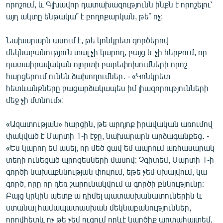
որոշում, և Գլխավոր դատախազությունն ինքն է որոշելու՝
English
այդ ակտը ենթակա՞ է բողոքարկան, թե՞ ոչ:
Русский
Նախարարն ասում է, թե կոնկրետ գործերով
մեկնաբանություն տալ չի կարող, բայց և չի հերքում, որ
ՀԵՏԵՎԵՔ ՄԵԶ
դատաիրավական ոլորտի բարեփոխումների որոշ
հարցերում ունեն ձախողումներ․ - «Կոնկրետ
հետևանքները բացարձակապես իմ լիազորությունների
մեջ չի մտնում»։
«Ազատության» բոլոր կայքերը
«Ազատության» հարցին, թե արդյոք իրավական առումով
փակված է Մարտի 1-ի էջը, նախարարն արձագանքեց․ -
«Ես կարող եմ ասել, որ մեծ ցավ եմ ապրում առհասարակ
տեղի ունեցած պրոցեսների մասով։ Չգիտեմ, Մարտի 1-ի
գործի նախաքննության փուլում, եթե չեմ սխալվում, կա
գործ, որը որ դեռ շարունակվում ա գործի քննությունը։
Բայց կրկին պետք ա դիմել պատասխանատուներին և
ստանալ համապատասխան մեկնաբանություններ,
որովհետև ոչ թե չեմ ուզում որևէ կարծիք արտահայտեմ,