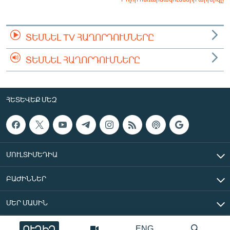
ՏԵՍՆԵԼ TV ՀԱՂՈՐԴՈՒՄՆԵՐԸ
ՏԵՍՆԵԼ ՀԱՂՈՐԴՈՒՄՆԵՐԸ
ՀԵՏԵՎԵՔ ՄԵԶ
ՄՈՒԼՏԻՄԵԴԻԱ
ԲԱԺԻՆՆԵՐ
ՄԵՐ ՄԱՍԻՆ
ՈՒՂԻՂ
ENG
«Ազատ Եվրոպա/Ազատություն» ռադիոկայան © 2026