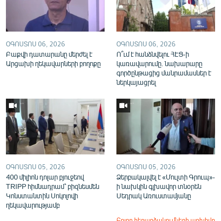
ՕԳՈՍՏՈՍ 06, 2026
ՕԳՈՍՏՈՍ 06, 2026
Բաքվի դատարանը մերժել է
Ո՞ւմ է հանձնվելու ՀԷՑ-ի
Արցախի ղեկավարների բողոքը
կառավարումը. նախարարը
գործընթացից մանրամասներ է
ներկայացրել
ՕԳՈՍՏՈՍ 05, 2026
ՕԳՈՍՏՈՍ 05, 2026
400 միլիոն դոլար բյուջեով
Ձերբակալվել է «Մուլտի Գրուպ»-
TRIPP հիմնադրամ՝ բիզնեսմեն
ի նախկին գլխավոր տնօրեն
Կոնստանտին Սոկոլովի
Սեդրակ Առուստամյանը
ղեկավարությամբ
Բոլոր հեռարձակումների արխիվը