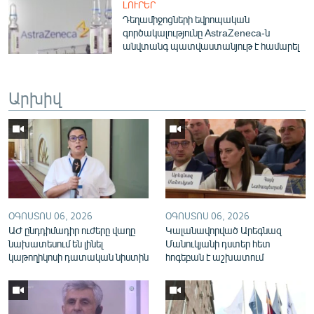
ԼՈՒՐԵՐ
English
Դեղամիջոցների եվրոպական
գործակալությունը AstraZeneca-ն
Русский
անվտանգ պատվաստանյութ է համարել
ՀԵՏԵՎԵՔ ՄԵԶ
Արխիվ
«Ազատության» բոլոր կայքերը
ՕԳՈՍՏՈՍ 06, 2026
ՕԳՈՍՏՈՍ 06, 2026
ԱԺ ընդդիմադիր ուժերը վաղը
Կալանավորված Արեգնազ
նախատեսում են լինել
Մանուկյանի դստեր հետ
կաթողիկոսի դատական նիստին
հոգեբան է աշխատում