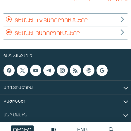
ՏԵՍՆԵԼ TV ՀԱՂՈՐԴՈՒՄՆԵՐԸ
ՏԵՍՆԵԼ ՀԱՂՈՐԴՈՒՄՆԵՐԸ
ՀԵՏԵՎԵՔ ՄԵԶ
ՄՈՒԼՏԻՄԵԴԻԱ
ԲԱԺԻՆՆԵՐ
ՄԵՐ ՄԱՍԻՆ
ՈՒՂԻՂ
ENG
«Ազատ Եվրոպա/Ազատություն» ռադիոկայան © 2026