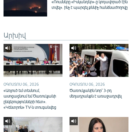
«Ռուսները «Իսկանդեր»-ը կոդավորած էին
English
տվել». ինչ է պարզել քննիչ հանձնաժողովը
Русский
ՀԵՏԵՎԵՔ ՄԵԶ
Արխիվ
«Ազատության» բոլոր կայքերը
ՕԳՈՍՏՈՍ 06, 2026
ՕԳՈՍՏՈՍ 06, 2026
«Առյուծ եմ տեսնում,
Ծառուկյանին նոր՝ 3-րդ
ասոցացնում եմ Ծառուկյանի
մեղադրանքն է առաջադրվել
ընկերությունների հետ».
«Կենտրոն» TV-ն տուգանվեց