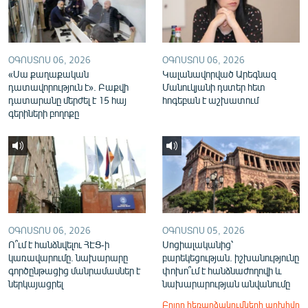
ՕԳՈՍՏՈՍ 06, 2026
ՕԳՈՍՏՈՍ 06, 2026
«Սա քաղաքական
Կալանավորված Արեգնազ
դատավորություն է». Բաքվի
Մանուկյանի դստեր հետ
դատարանը մերժել է 15 հայ
հոգեբան է աշխատում
գերիների բողոքը
ՕԳՈՍՏՈՍ 06, 2026
ՕԳՈՍՏՈՍ 05, 2026
Ո՞ւմ է հանձնվելու ՀԷՑ-ի
Սոցիալականից՝
կառավարումը. նախարարը
բարեկեցության. իշխանությունը
գործընթացից մանրամասներ է
փոխո՞ւմ է հանձնաժողովի և
ներկայացրել
նախարարության անվանումը
Բոլոր հեռարձակումների արխիվը