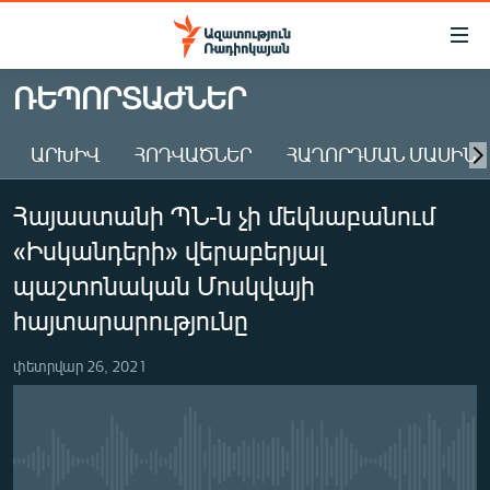
Մատչելիության
հղումներ
Անցնել
ՌԵՊՈՐՏԱԺՆԵՐ
հիմնական
ԱԶԱՏՈՒԹՅՈՒՆ TV
բովանդակությանը
ԱՐԽԻՎ
ՀՈԴՎԱԾՆԵՐ
ՀԱՂՈՐԴՄԱՆ ՄԱՍԻՆ
ՀԱՅԱՍՏԱՆ
Անցնել
հիմնական
ՔԱՂԱՔԱԿԱՆ
Հայաստանի ՊՆ-ն չի մեկնաբանում
մենյուին
ԸՆՏՐՈՒԹՅՈՒՆՆԵՐ 2026
Որոնում
«Իսկանդերի» վերաբերյալ
ԻՐԱՎՈՒՆՔ
պաշտոնական Մոսկվայի
ՀԱՍԱՐԱԿՈՒԹՅՈՒՆ
հայտարարությունը
ՏՆՏԵՍՈՒԹՅՈՒՆ
փետրվար 26, 2021
ՂԱՐԱԲԱՂ
ՊԱՏԵՐԱԶՄԻ 6 ՇԱԲԱԹՆԵՐԸ
ՏԱՐԱԾԱՇՐՋԱՆ
No media source currently available