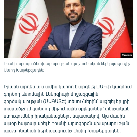
ՄԻՋԱԶԳԱՅԻՆ
ՄՇԱԿՈՒՅԹ
ՍՊՈՐՏ
ՄԵԿՆԱԲԱՆՈՒԹՅՈՒՆ
ՏՏ ԵՒ ԻՆՏԵՐՆԵՏ
ԿՈՐՈՆԱՎԻՐՈՒՍ
Իրանի արտգործնախարարության պաշտոնական ներկայացուցիչ
Սաիդ Խաթեբզադեն։
ԱՐԽԻՎ
ՏԵՍԱՆՅՈՒԹԵՐ
Իրանն արդեն այս ամիս կարող է արգելել ՄԱԿ-ի կազմում
ԲԱՆԱՎԵՃ
գործող Ատոմային էներգիայի միջազգային
գործակալության (ՄԱԳԱՏԵ) տեսուչներին՝ այցելել երկրի
ՁԳՏԵԼՈՎ ԼԱՎԱԳՈՒՅՆԻՆ
տարածքում գտնվող միջուկային օբյեկտներ՝ տեսչական
ՓՈԴՔԱՍԹ
ստուգումներ իրականացնելու նպատակով։ Այս մասին
այսօր հայտարարել է Իրանի արտգործնախարարության
պաշտոնական ներկայացուցիչ Սաիդ Խաթեբզադեն։
Հայերեն