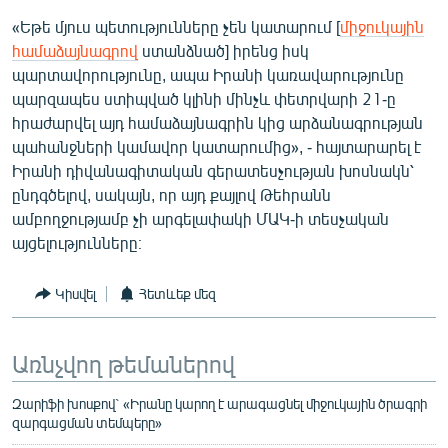
English
«Եթե մյուս պետությունները չեն կատարում [
միջուկային
համաձայնագրով
ստանձնած] իրենց իսկ
Русский
պարտավորությունը, ապա Իրանի կառավարությունը
պարզապես ստիպված կլինի մինչև փետրվարի 21-ը
ՀԵՏԵՎԵՔ ՄԵԶ
հրաժարվել այդ համաձայնագրին կից արձանագրության
պահանջների կամավոր կատարումից», - հայտարարել է
Իրանի դիվանագիտական գերատեսչության խոսնակն՝
ընդգծելով, սակայն, որ այդ քայլով Թեհրանն
ամբողջությամբ չի արգելափակի ՄԱԿ-ի տեսչական
այցելությունները։
«Ազատության» բոլոր կայքերը
Կիսվել
Հետևեք մեզ
Առնչվող թեմաներով
Զարիֆի խոսքով` «Իրանը կարող է արագացնել միջուկային ծրագրի
զարգացման տեմպերը»