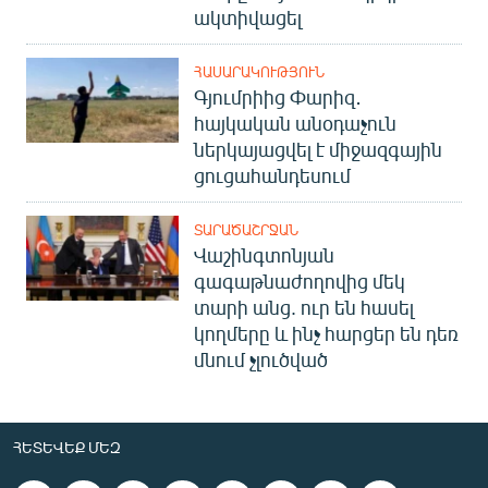
ակտիվացել
ՀԱՍԱՐԱԿՈՒԹՅՈՒՆ
Գյումրիից Փարիզ․
հայկական անօդաչուն
ներկայացվել է միջազգային
ցուցահանդեսում
ՏԱՐԱԾԱՇՐՋԱՆ
Վաշինգտոնյան
գագաթնաժողովից մեկ
տարի անց. ուր են հասել
կողմերը և ինչ հարցեր են դեռ
մնում չլուծված
ՀԵՏԵՎԵՔ ՄԵԶ