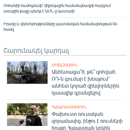
Ռոհանիի համոզմամբ՝ միջուկային համաձայնագրի հարցում
առաջին քայլը պետք է ԱՄՆ-ը կատարի
Իրանը և գերտերությունները պատմական համաձայնության են
հասել
Շարունակել կարդալ
ՄԻՋԱԶԳԱՅԻՆ
Անհետացա՞ծ, թե՞ զոհված․
ՌԴ-ն գումար է խնայում՝
անհետ կորած զինվորներին
դասալիք գրանցելով
ՀԱՍԱՐԱԿՈՒԹՅՈՒՆ
Փախուստ ռուսական
զորամասից. ինչու է ռուսների
հոսքը Հայաստան կրկին