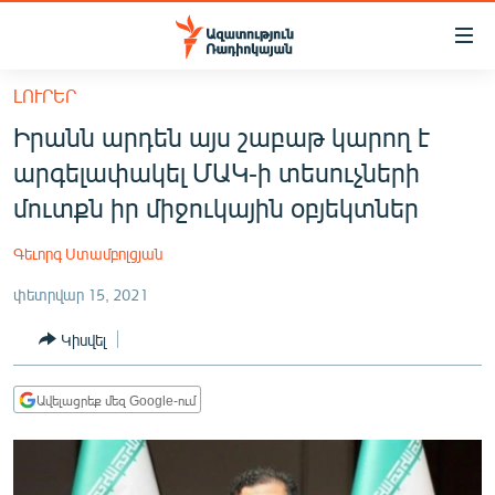
Մատչելիության
հղումներ
Անցնել
ԼՈՒՐԵՐ
հիմնական
ԱԶԱՏՈՒԹՅՈՒՆ TV
Իրանն արդեն այս շաբաթ կարող է
բովանդակությանը
ՀԱՅԱՍՏԱՆ
Անցնել
արգելափակել ՄԱԿ-ի տեսուչների
հիմնական
ՔԱՂԱՔԱԿԱՆ
մուտքն իր միջուկային օբյեկտներ
մենյուին
ԸՆՏՐՈՒԹՅՈՒՆՆԵՐ 2026
Որոնում
Գեւորգ Ստամբոլցյան
ԻՐԱՎՈՒՆՔ
փետրվար 15, 2021
ՀԱՍԱՐԱԿՈՒԹՅՈՒՆ
Կիսվել
ՏՆՏԵՍՈՒԹՅՈՒՆ
ՂԱՐԱԲԱՂ
Ավելացրեք մեզ Google-ում
ՊԱՏԵՐԱԶՄԻ 6 ՇԱԲԱԹՆԵՐԸ
ՏԱՐԱԾԱՇՐՋԱՆ