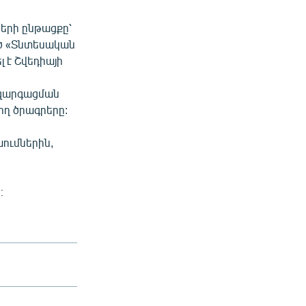
երի ընթացքը՝
ած «Տնտեսական
 է Շվեդիայի
 զարգացման
ող ծրագրերը:
ումներին,
։