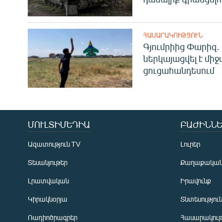
ՀԱՍԱՐԱԿՈՒԹՅՈՒՆ
Գյումրիից Փարիզ․
ներկայացվել է մի
ցուցահանդեսում
ՄՈՒԼՏԻՄԵԴԻԱ
ԲԱԺԻՆՆԵ
Ազատություն TV
Լուրեր
Տեսանյութեր
Քաղաքակա
Լրատվական
Իրավունք
Կիրակնօրյա
Տնտեսությու
Ռադիոծրագրեր
Հասարակութ