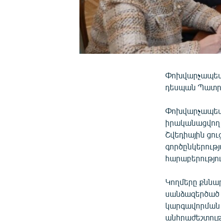
Փոխվարչապետ 
դեսպան Պատրի
Փոխվարչապետի
իրականացվող 
Շվեդիային ցու
գործընկերութ
հարաբերությո
Կողմերը քննար
սանձազերծած 
կարգավորման 
անհրաժեշտությ