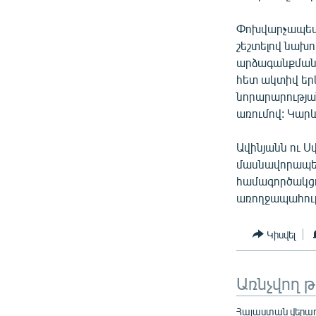
Փոխվարչապետը
շեշտելով նախ
արձագանքման 
հետ ակտիվ երկ
նորարարությա
առումով: Կարև
Ավինյանն ու 
մասնավորապես
համագործակցո
առողջապահութ
Կիսվել
Առնչվող 
Հայաստան վերադ