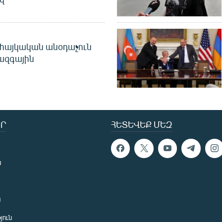
 հայկական անօդաչուն
ջազգային
Ր
ՀԵՏԵՎԵՔ ՄԵԶ
ն
ն
յուն