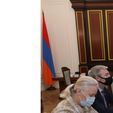
ՄԻՋԱԶԳԱՅԻՆ
ՄՇԱԿՈՒՅԹ
ՍՊՈՐՏ
ՄԵԿՆԱԲԱՆՈՒԹՅՈՒՆ
ՏՏ ԵՒ ԻՆՏԵՐՆԵՏ
ԿՈՐՈՆԱՎԻՐՈՒՍ
ԱՐԽԻՎ
ՏԵՍԱՆՅՈՒԹԵՐ
ԲԱՆԱՎԵՃ
ՁԳՏԵԼՈՎ ԼԱՎԱԳՈՒՅՆԻՆ
ՓՈԴՔԱՍԹ