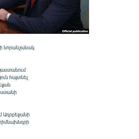
յի նորանշանակ
այաստանում
ւն հայտնել
լյան
յաստանի
եմ Ադրբեջանի
 հիմնախնդրի