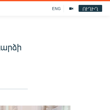
ՈՒՂԻՂ
ENG
դարձի