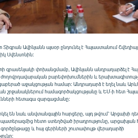
Տիգրան Ավինյանն այսօր ընդունել է Հայաստանում Շվեդիա
կ Սվենսոնին:
 գրասենյակի փոխանցմամբ, Ավինյանն անդրադարձել է Հ
ժողովրդավարական բարեփոխումներին և երախտագիտությո
ցաբերած աջակցության համար: Անդրադարձ է եղել նաև Արևե
յան շրջանակներում համագործակցությանը և ԵՄ-ի հետ Հա
ւնների հետագա զարգացմանը:
կել են նաև անվտանգային հարցերը, այդ թվում՝ Արցախի դ
պատերազմից հետո ստեղծված իրադրությունը, արցախյան
գործընթացը և հայ գերիների շուտափույթ վերադարձի
ունը: