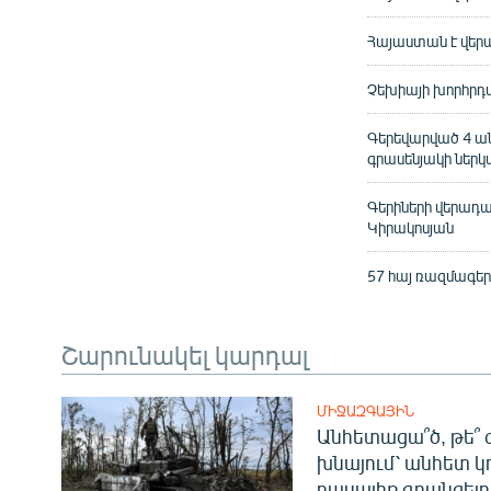
Հայաստան է վերա
Չեխիայի խորհրդա
Գերեվարված 4 ան
գրասենյակի ներկ
Գերիների վերադա
Կիրակոսյան
57 հայ ռազմագե
Շարունակել կարդալ
ՄԻՋԱԶԳԱՅԻՆ
Անհետացա՞ծ, թե՞ 
խնայում՝ անհետ կ
դասալիք գրանցելո