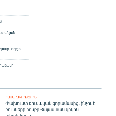
ն
աստանյան
յամբ․ Եղիշե
ստաբանը
ՀԱՍԱՐԱԿՈՒԹՅՈՒՆ
Փախուստ ռուսական զորամասից. ինչու է
ռուսների հոսքը Հայաստան կրկին
ակտիվացել