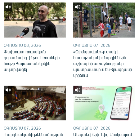
English
Русский
ՀԵՏԵՎԵՔ ՄԵԶ
ՕԳՈՍՏՈՍ 08, 2026
ՕԳՈՍՏՈՍ 07, 2026
Փախուստ ռուսական
«Օլիմպավան»-ը փակ է.
զորամասից. ինչու է ռուսների
հավաքականի մարզիկներն
հոսքը Հայաստան կրկին
աշխարհի առաջնությանը
ակտիվացել
պատրաստվում են Հրազդանի
«Ազատության» բոլոր կայքերը
կիրճում
ՕԳՈՍՏՈՍ 07, 2026
ՕԳՈՍՏՈՍ 07, 2026
Վարդևանյանի թեկնածության
Սեպտեմբերի 1-ից Մոսկվայում