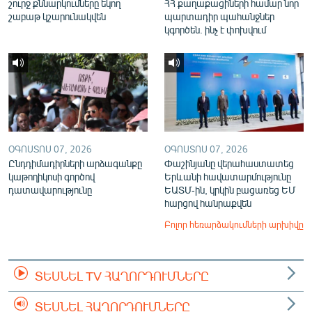
շուրջ քննարկումները եկող
ՀՀ քաղաքացիների համար նոր
շաբաթ կշարունակվեն
պարտադիր պահանջներ
կգործեն. ինչ է փոխվում
ՕԳՈՍՏՈՍ 07, 2026
ՕԳՈՍՏՈՍ 07, 2026
Ընդդիմադիրների արձագանքը
Փաշինյանը վերահաստատեց
կաթողիկոսի գործով
Երևանի հավատարմությունը
դատավարությունը
ԵԱՏՄ-ին, կրկին բացառեց ԵՄ
հարցով հանրաքվեն
Բոլոր հեռարձակումների արխիվը
ՏԵՍՆԵԼ TV ՀԱՂՈՐԴՈՒՄՆԵՐԸ
ՏԵՍՆԵԼ ՀԱՂՈՐԴՈՒՄՆԵՐԸ