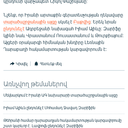
կընդունի վարչապետ Նիկոլ Փաշինյանը։
English
Նշենք, որ Իրանի արտաքին գերատեսչության ղեկավարը
Русский
տարածաշրջանային այցը
սկսել է
Բաքվից
։ Երեկ նրան
ընդունել է
Ադրբեջանի նախագահ Իլհամ Ալիևը։ Զարիֆը
ՀԵՏԵՎԵՔ ՄԵԶ
կլինի նաև Վրաստանում Ռուսաստանում և Թուրքիայում:
Այցերի օրակարգի հիմնական խնդիրը Լեռնային
Ղարաբաղի հակամարտության կարգավորումն է:
Կիսվել
Հետևեք մեզ
«Ազատության» բոլոր կայքերը
Առնչվող թեմաներով
Մեկնարկում է Իրանի ԱԳ նախարարի տարածաշրջանային այցը
Իլհամ Ալիևն ընդունել է Մոհամադ Ջավադ Զարիֆին
Թեհրանի համար ղարաբաղյան հակամարտության կարգավորումը
շատ կարևոր է. Լավրովն ընդունել է Զարիֆին