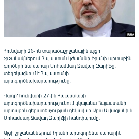
ՄԻՋԱԶԳԱՅԻՆ
ՄՇԱԿՈՒՅԹ
ՍՊՈՐՏ
ՄԵԿՆԱԲԱՆՈՒԹՅՈՒՆ
ՏՏ ԵՒ ԻՆՏԵՐՆԵՏ
Հունվարի 26-ին տարածաշրջանային այցի
շրջանակներում Հայաստան կժամանի Իրանի արտաքին
ԿՈՐՈՆԱՎԻՐՈՒՍ
գործերի նախարար Մոհամմադ Ջավադ Զարիֆը,
ԱՐԽԻՎ
տեղեկացնում է Հայաստանի
արտգործնախարարությունը։
ՏԵՍԱՆՅՈՒԹԵՐ
ԲԱՆԱՎԵՃ
Վաղը՝ հունվարի 27-ին Հայաստանի
արտգործնախարարությունում կկայանա Հայաստանի
ՁԳՏԵԼՈՎ ԼԱՎԱԳՈՒՅՆԻՆ
արտաքին գերատեսչության ղեկավար Արա Այվազյանի և
ՓՈԴՔԱՍԹ
Մոհամմադ Ջավադ Զարիֆի հանդիպումը։
Այցի շրջանակներում Իրանի արտգործնախարարին
Հայերեն