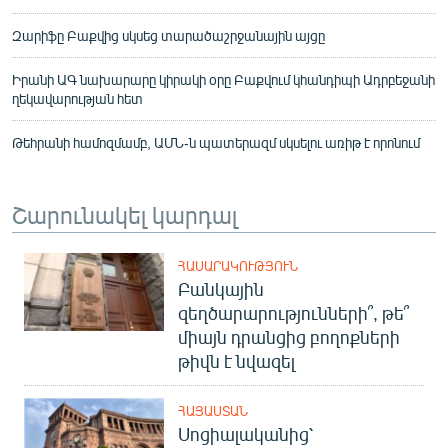
Զարիֆը Բաքվից սկսեց տարածաշրջանային այցը
Իրանի ԱԳ նախարարը կիրակի օրը Բաքվում կհանդիպի Ադրբեջանի
ղեկավարության հետ
Թեհրանի համոզմամբ, ԱՄՆ-ն պատերազմ սկսելու առիթ է որոնում
Շարունակել կարդալ
ՀԱՍԱՐԱԿՈՒԹՅՈՒՆ
Բանկային
զեղծարարությունների՞, թե՞
միայն դրանցից բողոքների
թիվն է նվազել
ՀԱՅԱՍՏԱՆ
Սոցիալականից՝