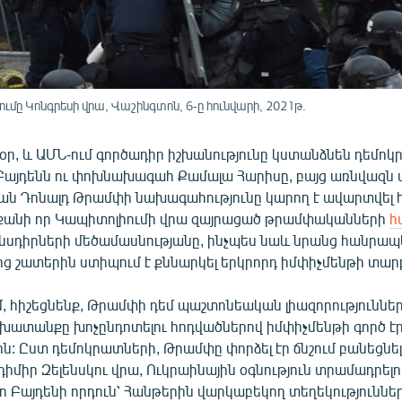
մը Կոնգրեսի վրա, Վաշինգտոն, 6-ը հունվարի, 2021թ.
 օր, և ԱՄՆ-ում գործադիր իշխանությունը կստանձնեն դեմ
այդենն ու փոխնախագահ Քամալա Հարիսը, բայց առնվազն
 Դոնալդ Թրամփի նախագահությունը կարող է ավարտվել հ
, քանի որ Կապիտոլիումի վրա զայրացած թրամփականների
հ
նսդիրների մեծամասնությանը, ինչպես նաև նրանց հանրա
ից շատերին ստիպում է քննարկել երկրորդ իմփիչմենթի տար
, հիշեցնենք, Թրամփի դեմ պաշտոնեական լիազորություններ
շխատանքը խոչընդոտելու հոդվածներով իմփիչմենթի գործ էր
: Ըստ դեմոկրատների, Թրամփը փորձել էր ճնշում բանեցնե
միր Զելենսկու վրա, Ուկրաինային օգնություն տրամադրելո
ո Բայդենի որդուն՝ Հանթերին վարկաբեկող տեղեկություններ