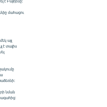
լ է Բայդենը:
ամփը մահացու
եկ այլ
լ է տալիս
ել
մշակումը
կա
աձեռնի:
րի նման
խագահից: