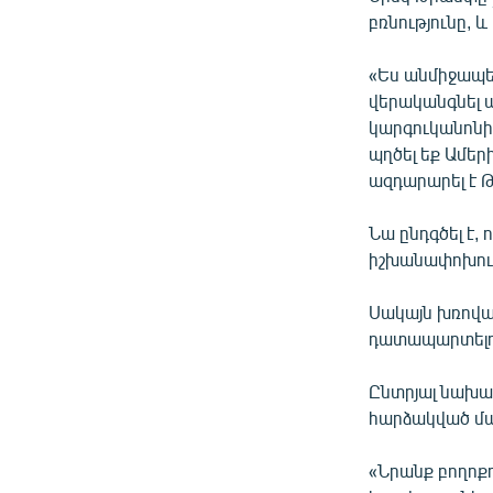
բռնությունը, 
«Ես անմիջապե
վերականգնել ա
կարգուկանոնի 
պղծել եք Ամեր
ազդարարել է 
Նա ընդգծել է
իշխանափոխութ
Սակայն խռովա
դատապարտելու
Ընտրյալ նախա
հարձակված մա
«Նրանք բողոքո