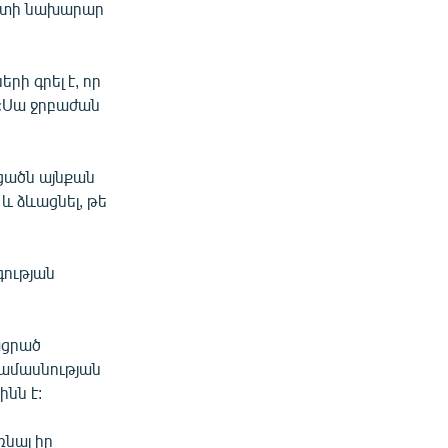
որտի նախարար
ի գրել է, որ
 «Սա ջրբաժան
ցածն այնքան
 և ձևացնել, թե
ության
ացրած
ամասնության
նն է:
ռնալ իր