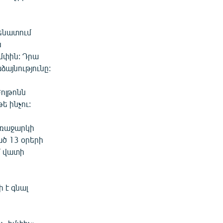
Սենատում
ն
մփին: Դրա
այնությունը:
ոլթոնն
ե ինչու:
առաջարկի
ած 13 օրերի
մ վատի
ի է գնալ