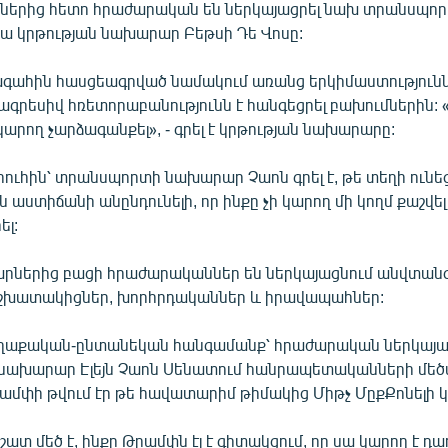
ններից հետո հրաժարական են ներկայացրել նախ տրանսպ
պա կրթության նախարար Բեթսի Դե Վոսը:
գահին հասցեագրված նամակում առանց երկիմաստություններ
ագրեսիվ հռետորաբանությունն է հանգեցրել բախումներին:
մ կարող չարձագանքել», - գրել է կրթության նախարարը:
րուհին՝ տրանսպորտի նախարար Չաոն գրել է, թե տեղի ունե
ն աստիճանի անընդունելի, որ ինքը չի կարող մի կողմ քաշվել
ել:
րներից բացի հրաժարականներ են ներկայացնում անվտանգ
շխատակիցներ, խորհրդականներ և իրավապահներ:
աղաքական-ընտանեկան հանգամանք՝ հրաժարական ներկայ
նախարար Էլեյն Չաոն Սենատում հանրապետականների մեծ
ամփի թվում էր թե հավատարիմ թիմակից Միթչ ՄըքՔոնելի կի
 շատ մեծ է, ինքը Թրամփն էլ է գիտակցում, որ սա կարող է դա