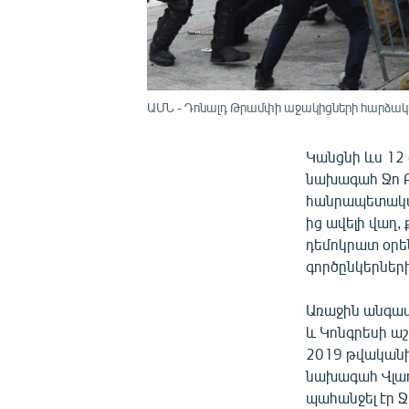
ԱՄՆ - Դոնալդ Թրամփի աջակիցների հարձակու
Կանցնի ևս 12
նախագահ Ջո Բ
հանրապետական
ից ավելի վաղ
դեմոկրատ օրե
գործընկերներ
Առաջին անգամ
և Կոնգրեսի ա
2019 թվականին
նախագահ Վլադի
պահանջել էր Ջ