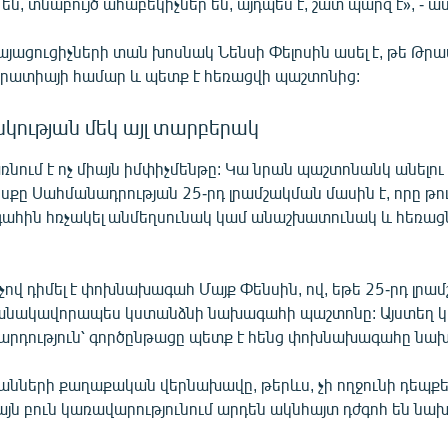
ն, տնաբույծ ահաբեկիչներ են, այդպես է, շատ պարզ է», - ասե
այացուցիչների տան խոսնակ Նենսի Փելոսին ասել է, թե Թր
կրատիայի համար և պետք է հեռացվի պաշտոնից:
ության մեկ այլ տարբերակ
ում է ոչ միայն իմփիչմենթը: Կա նրան պաշտոնանկ անելու մ
քը Սահմանադրության 25-րդ լրամշակման մասին է, որը թույ
ահին հռչակել անմեղսունակ կամ անաշխատունակ և հեռացն
ոչով դիմել է փոխնախագահ Մայք Փենսին, ով, եթե 25-րդ լրա
անակավորապես կստանձնի նախագահի պաշտոնը: Այստեղ 
րդություն՝ գործընթացը պետք է հենց փոխնախագահը նախ
ների քաղաքական վերնախավը, թերևս, չի ողջունի դեպքե
այն բուն կառավարությունում արդեն ակնհայտ դժգոհ են նա