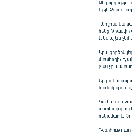
Անկարգությու
Էլեյն Չաոն, ա
Վերջինս նախա
հենց Թրամփի 
է, ես այլևս չե
Նրա գործընկե
մտահոգիչ է, այ
բան չի պատահ
Երկու նախարա
համակարգի ա
Կա նաև մի ք
տրանսպորտի 
ղեկավար և Թր
Դժգոհությունը