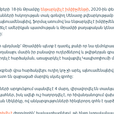
մբերի 18-ին Թրամփը
ենթարկվել է իմփիչմենթի
, 2020-ին փ
ների հսկողության տակ գտնվող Սենատը քվեարկությամ
այնուամենայնիվ, ֆորմալ առումով նա ենթարկվել է իմփիչմեն
ել է ամերիկյան պատմության և Թրամփի քաղաքական կենս
ը:
 պնդմամբ՝ Թրամփին պետք է դատել, քանի որ նա դեմոկրա
ղանալու մասին իր բանավոր ուղերձներով և թվիթերյան գր
դել է հարձակման, առաջարկել է հավաքվել Կապիտոլիումի 
րեսի վրա հարձակվելու ուղիղ կոչ չի արել, այնուամենայնիվ
ետո են զայրացած մարդիկ սկսել գրոհը:
ների արդյունքում սպանվել է 4 մարդ, վիրավորվել են տասնյա
ահներ, իսկ ավելի ուշ հաղորդվել է, որ հիվանդանոցում վախ
ն Սիկնիկը, ով անկարգությունների հինգերորդ զոհն է դարձ
դիմել է
ժողովրդին՝ հավաստիացնելով, թե ինքը կտրականապե