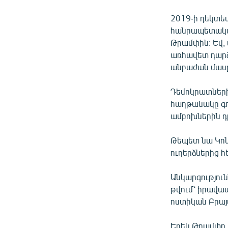
2019-ի դեկտե
հանրապետական
Թրամփին: Եվ, 
առհավետ դարձ
անբաժան մաս
Դեմոկրատների
հաղթանակը գո
ամբոխներին դր
Թեպետ նա Կոնգ
ուղերձներից հ
Անկարգություն
թվում՝ իրավապ
ոստիկան Բրայա
Երեկ Թրամփը