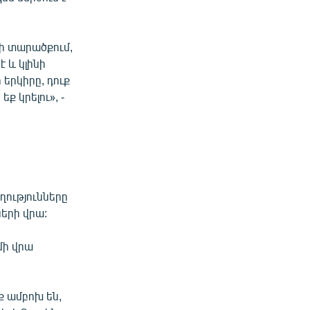
ի տարածքում,
է և կլինի
 երկիրը, դուք
 կրելու», -
ղությունները
երի վրա:
մի վրա
ք ամբոխ են,