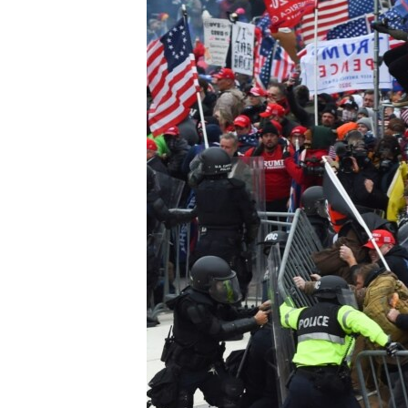
ՄԻՋԱԶԳԱՅԻՆ
ՄՇԱԿՈՒՅԹ
ՍՊՈՐՏ
ՄԵԿՆԱԲԱՆՈՒԹՅՈՒՆ
ՏՏ ԵՒ ԻՆՏԵՐՆԵՏ
ԿՈՐՈՆԱՎԻՐՈՒՍ
ԱՐԽԻՎ
ՏԵՍԱՆՅՈՒԹԵՐ
ԲԱՆԱՎԵՃ
ՁԳՏԵԼՈՎ ԼԱՎԱԳՈՒՅՆԻՆ
ՓՈԴՔԱՍԹ