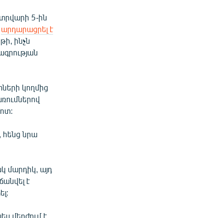
ետրվարի 5-ին
բ
արդարացրել է
թի, ինչն
ագրության
տների կողմից
առումներով
մոտ:
, հենց նրա
կ մարդիկ, այդ
ճանվել է
ել:
ս մերժում է