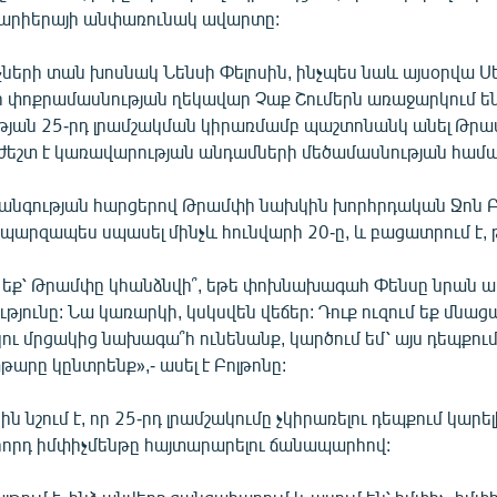
արիերայի անփառունակ ավարտը:
չների տան խոսնակ Նենսի Փելոսին, ինչպես նաև այսօրվա 
 փոքրամասնության ղեկավար Չաք Շումերն առաջարկում ե
յան 25-րդ լրամշակման կիրառմամբ պաշտոնանկ անել Թրա
եշտ է կառավարության անդամների մեծամասնության համաձ
անգության հարցերով Թրամփի նախկին խորհրդական Ջոն Բ
պարզապես սպասել մինչև հունվարի 20-ը, և բացատրում է, թ
մ եք՝ Թրամփը կհանձնվի՞, եթե փոխնախագահ Փենսը նրան 
ւթյունը: Նա կառարկի, կսկսվեն վեճեր: Դուք ուզում եք մնաց
ու մրցակից նախագա՞հ ունենանք, կարծում եմ՝ այս դեպքու
րը կընտրենք»,- ասել է Բոլթոնը:
ին նշում է, որ 25-րդ լրամշակումը չկիրառելու դեպքում կարել
որդ իմփիչմենթը հայտարարելու ճանապարհով: