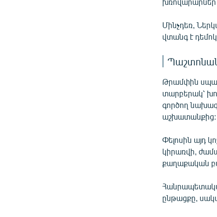
խռովարարներ ե
Մինչդեռ, Ներկ
վտանգ է դեմո
Պաշտոնանկ
Թրամփին սպառն
տարբերակ՝ խոս
գործող նախագ
աշխատանքից:
Փելոսին այդ կ
կիրառվի, ժամ
քաղաքական բա
Հանրապետական
ընթացքը, սակ