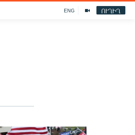
ՈՒՂԻՂ
ENG