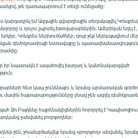
և ասելով, թե դատապարտում է տեղի ունեցածը:
ս կարգադրել եմ Ազգային գվարդիային տեղակայվել Կոնգրես
նդորրը և դուրս շպրտել խռովարարներին: Ամերիկան եղել է, 
երկիր, Կոնգրես ներխուժածներ, դուք չեք ներկայացնում մեր
իկյան դեմոկրատիայի նստավայրը և պատասխանատվություն եք
Թրամփը:
, որ իր նպատակն է ապահովել խաղաղ և կանոնակարգված
յուն:
րարների հետ կապ չունենալու և նրանց արմատական գործո
 մասին հայտարարությունները բնավ չեն ազդել դեմոկրատն
գահ Ջո Բայդենը հայրենակիցներին հորդորել է Կապիտոլիու
րդկանց չանվանել բողոքողներ:
ղներ չեն, չհամարձակվեք նրանց «բողոքող» անվանել, նրան