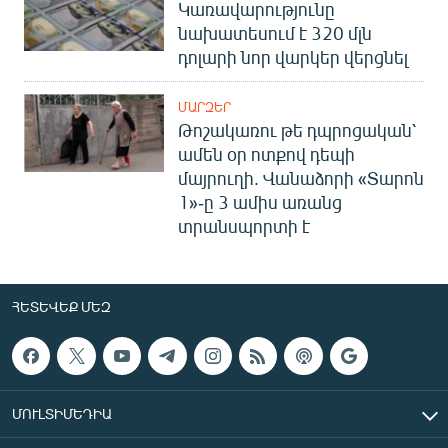
Կառավարությունը
նախատեսում է 320 մլն
դոլարի նոր վարկեր վերցնել
ՄԱՐԶԵՐ
Թոշակառու թե դպրոցական՝
ամեն օր ոտքով դեպի
մայրուղի. Վանաձորի «Տարոն
1»-ը 3 ամիս առանց
տրանսպորտի է
ՀԵՏԵՎԵՔ ՄԵԶ
ՄՈՒԼՏԻՄԵԴԻԱ