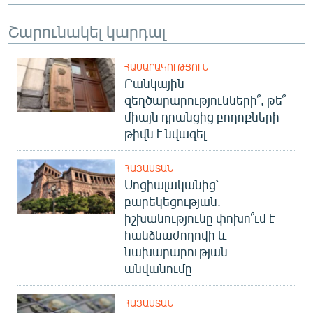
Շարունակել կարդալ
ՀԱՍԱՐԱԿՈՒԹՅՈՒՆ
Բանկային
զեղծարարությունների՞, թե՞
միայն դրանցից բողոքների
թիվն է նվազել
ՀԱՅԱՍՏԱՆ
Սոցիալականից՝
բարեկեցության.
իշխանությունը փոխո՞ւմ է
հանձնաժողովի և
նախարարության
անվանումը
ՀԱՅԱՍՏԱՆ