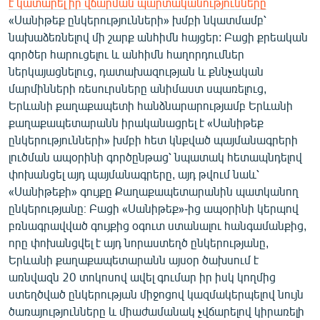
է կատարել իր վճարման պարտականությունները
«Սանիթեք ընկերությունների» խմբի նկատմամբ՝
նախաձեռնելով մի շարք անհիմն հայցեր: Բացի քրեական
գործեր հարուցելու և անհիմն հաղորդումներ
ներկայացնելուց, դատախազության և քննչական
մարմինների ռեսուրսները անիմաստ սպառելուց,
Երևանի քաղաքապետի հանձնարարությամբ Երևանի
քաղաքապետարանն իրականացրել է «Սանիթեք
ընկերությունների» խմբի հետ կնքված պայմանագրերի
լուծման ապօրինի գործընթաց՝ նպատակ հետապնդելով
փոխանցել այդ պայմանագրերը, այդ թվում նաև՝
«Սանիթեքի» գույքը Քաղաքապետարանին պատկանող
ընկերությանը։ Բացի «Սանիթեք»-ից ապօրինի կերպով
բռնագրավված գույքից օգուտ ստանալու հանգամանքից,
որը փոխանցվել է այդ նորաստեղծ ընկերությանը,
Երևանի քաղաքապետարանն այսօր ծախսում է
առնվազն 20 տոկոսով ավել գումար իր իսկ կողմից
ստեղծված ընկերության միջոցով կազմակերպելով նույն
ծառայությունները և միաժամանակ չվճարելով կիրառելի