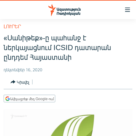
Մատչելիության
հղումներ
Անցնել
ԼՈՒՐԵՐ
հիմնական
ԱԶԱՏՈՒԹՅՈՒՆ TV
«Սանիթեք»-ը պահանջ է
բովանդակությանը
ՀԱՅԱՍՏԱՆ
Անցնել
ներկայացնում ICSID դատարան
հիմնական
ՔԱՂԱՔԱԿԱՆ
ընդդեմ Հայաստանի
մենյուին
ԸՆՏՐՈՒԹՅՈՒՆՆԵՐ 2026
Որոնում
դեկտեմբեր 16, 2020
ԻՐԱՎՈՒՆՔ
Կիսվել
ՀԱՍԱՐԱԿՈՒԹՅՈՒՆ
ՏՆՏԵՍՈՒԹՅՈՒՆ
Ավելացրեք մեզ Google-ում
ՂԱՐԱԲԱՂ
ՊԱՏԵՐԱԶՄԻ 6 ՇԱԲԱԹՆԵՐԸ
ՏԱՐԱԾԱՇՐՋԱՆ