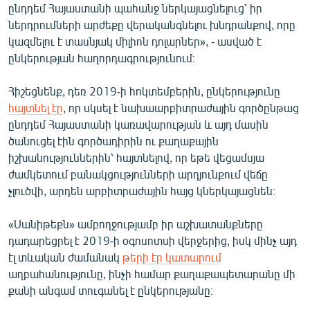
ընդդեմ Հայաստանի պահանջ ներկայացնելուց՝ իր
English
ներդրումների արժեքը վերականգնելու խնդրանքով, որը
Русский
կազմելու է տասնյակ միլիոն դոլարներ», - ասված է
ընկերության հաղորդագրությունում։
ՀԵՏԵՎԵՔ ՄԵԶ
Հիշեցնենք, դեռ 2019-ի հոկտեմբերին, ընկերությունը
հայտնել էր
, որ սկսել է նախաարբիտրաժային գործընթաց
ընդդեմ Հայաստանի կառավարության և այդ մասին
ծանուցել էին գործադիրին ու քաղաքային
իշխանություններին՝ հայտնելով, որ եթե վեցամսյա
«Ազատության» բոլոր կայքերը
ժամկետում բանակցությունների արդյունքում վեճը
չլուծվի, արդեն արբիտրաժային հայց կներկայացնեն։
«Սանիթեքն» ամբողջությամբ իր աշխատանքները
դադարեցրել է 2019-ի օգոսոտսի վերջերից, իսկ մինչ այդ
էլ տևական ժամանակ
թերի էր կատարում
աղբահանությունը, ինչի համար քաղաքապետարանը մի
քանի անգամ տուգանել է ընկերությանը։