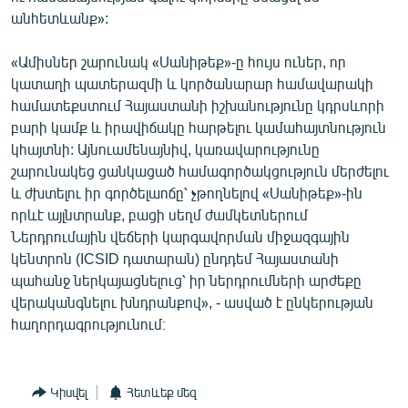
անհետևանք»:
«Ամիսներ շարունակ «Սանիթեք»-ը հույս ուներ, որ
կատաղի պատերազմի և կործանարար համավարակի
համատեքստում Հայաստանի իշխանությունը կդրսևորի
բարի կամք և իրավիճակը հարթելու կամահայտնություն
կհայտնի: Այնուամենայնիվ, կառավարությունը
շարունակեց ցանկացած համագործակցություն մերժելու
և ժխտելու իր գործելաոճը՝ չթողնելով «Սանիթեք»-ին
որևէ այլնտրանք, բացի սեղմ ժամկետներում
Ներդրումային վեճերի կարգավորման միջազգային
կենտրոն (ICSID դատարան) ընդդեմ Հայաստանի
պահանջ ներկայացնելուց՝ իր ներդրումների արժեքը
վերականգնելու խնդրանքով», - ասված է ընկերության
հաղորդագրությունում։
Կիսվել
Հետևեք մեզ