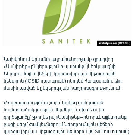
ՄԻՋԱԶԳԱՅԻՆ
ՄՇԱԿՈՒՅԹ
ՍՊՈՐՏ
ՄԵԿՆԱԲԱՆՈՒԹՅՈՒՆ
ՏՏ ԵՒ ԻՆՏԵՐՆԵՏ
Նախկինում Երևանի աղբահանությամբ զբաղվող
ԿՈՐՈՆԱՎԻՐՈՒՍ
«Սանիթեք» ընկերությունը պահանջ կներկայացնի
ԱՐԽԻՎ
Ներդրումային վեճերի կարգավորման միջազգային
կենտրոն (ICSID դատարան) ընդդեմ Հայաստանի։ Այդ
ՏԵՍԱՆՅՈՒԹԵՐ
մասին ասված է ընկերության հաղորդագրությունում։
ԲԱՆԱՎԵՃ
«Կառավարությունը շարունակեց ցանկացած
ՁԳՏԵԼՈՎ ԼԱՎԱԳՈՒՅՆԻՆ
համագործակցություն մերժելու և ժխտելու իր
ՓՈԴՔԱՍԹ
գործելաոճը՝ չթողնելով «Սանիթեք»-ին որևէ այլնտրանք,
բացի սեղմ ժամկետներում Ներդրումային վեճերի
Հայերեն
կարգավորման միջազգային կենտրոն (ICSID դատարան)