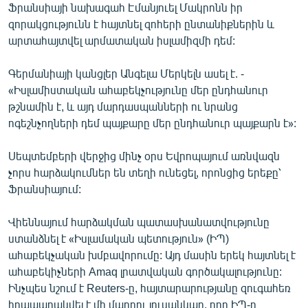
Ֆրանսիայի նախագահ Էմանյուել Մակրոնն իր
English
զորակցությունն է հայտնել զոհերի ընտանիքներին և
Русский
արտահայտվել արմատական իսլամիզմի դեմ:
Գերմանիայի կանցլեր Անգելա Մերկելն ասել է. -
ՀԵՏԵՎԵՔ ՄԵԶ
«Իսլամիստական ահաբեկչությունը մեր ընդհանուր
թշնամին է, և այդ մարդասպանների ու նրանց
ոգեշնչողների դեմ պայքարը մեր ընդհանուր պայքարն է»:
Սեպտեմբերի վերջից մինչ օրս Եվրոպայում առնվազն
«Ազատության» բոլոր կայքերը
չորս հարձակումներ են տեղի ունեցել, որոնցից երեքը՝
Ֆրանսիայում:
Վիեննայում հարձակման պատասխանատվությունը
ստանձնել է «Իսլամական պետություն» (ԻՊ)
ահաբեկչական խմբավորումը: Այդ մասին երեկ հայտնել է
ահաբեկիչների Amaq լրատվական գործակալությունը:
Ինչպես նշում է Reuters-ը, հայտարարությանը զուգահեռ
հրապարակվել է մի մարդու լուսանկար, որը ԻՊ-ը