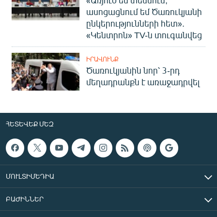
ասոցացնում եմ Ծառուկյանի
ընկերությունների հետ».
«Կենտրոն» TV-ն տուգանվեց
ԻՐԱՎՈՒՆՔ
Ծառուկյանին նոր՝ 3-րդ
մեղադրանքն է առաջադրվել
ՀԵՏԵՎԵՔ ՄԵԶ
ՄՈՒԼՏԻՄԵԴԻԱ
ԲԱԺԻՆՆԵՐ