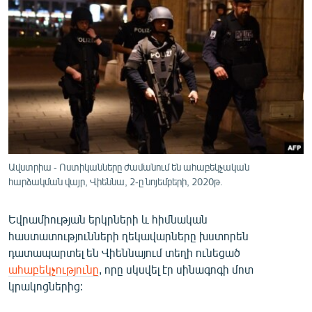
ՄԻՋԱԶԳԱՅԻՆ
ՄՇԱԿՈՒՅԹ
ՍՊՈՐՏ
ՄԵԿՆԱԲԱՆՈՒԹՅՈՒՆ
ՏՏ ԵՒ ԻՆՏԵՐՆԵՏ
ԿՈՐՈՆԱՎԻՐՈՒՍ
ԱՐԽԻՎ
Ավստրիա - Ոստիկանները ժամանում են ահաբեկչական
հարձակման վայր, Վիեննա, 2-ը նոյեմբերի, 2020թ.
ՏԵՍԱՆՅՈՒԹԵՐ
ԲԱՆԱՎԵՃ
Եվրամիության երկրների և հիմնական
հաստատությունների ղեկավարները խստորեն
ՁԳՏԵԼՈՎ ԼԱՎԱԳՈՒՅՆԻՆ
դատապարտել են Վիեննայում տեղի ունեցած
ՓՈԴՔԱՍԹ
ահաբեկչությունը
, որը սկսվել էր սինագոգի մոտ
կրակոցներից:
Հայերեն