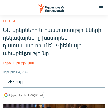
Մատչելիության
հղումներ
Անցնել
ԼՈՒՐԵՐ
հիմնական
ԱԶԱՏՈՒԹՅՈՒՆ TV
ԵՄ երկրների և հաստատությունների
բովանդակությանը
ՀԱՅԱՍՏԱՆ
Անցնել
ղեկավարները խստորեն
հիմնական
ՔԱՂԱՔԱԿԱՆ
դատապարտում են Վիեննայի
մենյուին
ԸՆՏՐՈՒԹՅՈՒՆՆԵՐ 2026
ահաբեկչությունը
Որոնում
ԻՐԱՎՈՒՆՔ
Լիլիթ Հարությունյան
ՀԱՍԱՐԱԿՈՒԹՅՈՒՆ
նոյեմբեր 04, 2020
ՏՆՏԵՍՈՒԹՅՈՒՆ
Կիսվել
ՂԱՐԱԲԱՂ
ՊԱՏԵՐԱԶՄԻ 6 ՇԱԲԱԹՆԵՐԸ
Ավելացրեք մեզ Google-ում
ՏԱՐԱԾԱՇՐՋԱՆ