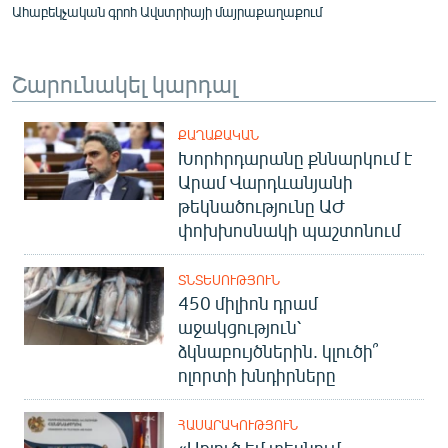
Ահաբեկչական գրոհ Ավստրիայի մայրաքաղաքում
Շարունակել կարդալ
ՔԱՂԱՔԱԿԱՆ
Խորհրդարանը քննարկում է
Արամ Վարդևանյանի
թեկնածությունը ԱԺ
փոխխոսնակի պաշտոնում
ՏՆՏԵՍՈՒԹՅՈՒՆ
450 միլիոն դրամ
աջակցություն՝
ձկնաբույծներին. կլուծի՞
ոլորտի խնդիրները
ՀԱՍԱՐԱԿՈՒԹՅՈՒՆ
«Առյուծ եմ տեսնում,