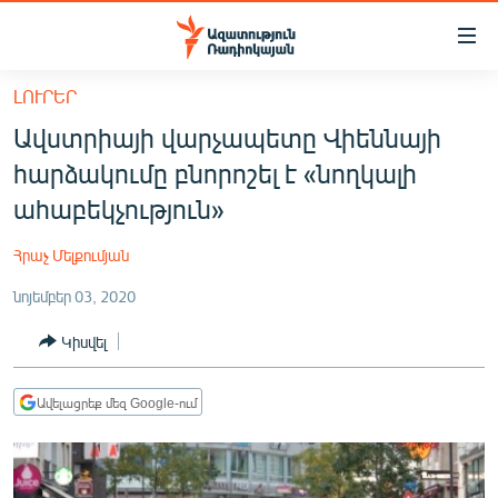
Մատչելիության
հղումներ
Անցնել
ԼՈՒՐԵՐ
հիմնական
ԱԶԱՏՈՒԹՅՈՒՆ TV
Ավստրիայի վարչապետը Վիեննայի
բովանդակությանը
ՀԱՅԱՍՏԱՆ
Անցնել
հարձակումը բնորոշել է «նողկալի
հիմնական
ՔԱՂԱՔԱԿԱՆ
ահաբեկչություն»
մենյուին
ԸՆՏՐՈՒԹՅՈՒՆՆԵՐ 2026
Որոնում
Հրաչ Մելքումյան
ԻՐԱՎՈՒՆՔ
նոյեմբեր 03, 2020
ՀԱՍԱՐԱԿՈՒԹՅՈՒՆ
Կիսվել
ՏՆՏԵՍՈՒԹՅՈՒՆ
ՂԱՐԱԲԱՂ
Ավելացրեք մեզ Google-ում
ՊԱՏԵՐԱԶՄԻ 6 ՇԱԲԱԹՆԵՐԸ
ՏԱՐԱԾԱՇՐՋԱՆ