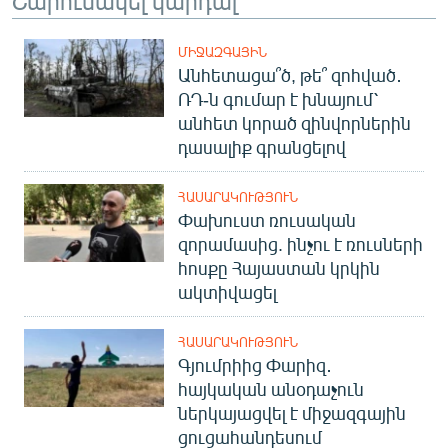
ՄԻՋԱԶԳԱՅԻՆ
Անհետացա՞ծ, թե՞ զոհված․
ՌԴ-ն գումար է խնայում՝
անհետ կորած զինվորներին
դասալիք գրանցելով
ՀԱՍԱՐԱԿՈՒԹՅՈՒՆ
Փախուստ ռուսական
զորամասից. ինչու է ռուսների
հոսքը Հայաստան կրկին
ակտիվացել
ՀԱՍԱՐԱԿՈՒԹՅՈՒՆ
Գյումրիից Փարիզ․
հայկական անօդաչուն
ներկայացվել է միջազգային
ցուցահանդեսում