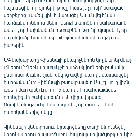
մեկ կին։ Ավելի ուշ տեղական լրատվամիջոցները
English
հայտնեցին, որ զոհերի թիվը հասել է չորսի՝ ստացած
վերքերից ևս մեկ կին է մահացել։ Սպանվել է նաև
Русский
հարձակվողներից մեկը։ Ներքին գործերի նախարարն
ասել է, որ նախնական հետաքննությունը պարզել է, որ
ՀԵՏԵՎԵՔ ՄԵԶ
սպանվածը համակրել է «Իսլամական պետության»
խմբերին։
ՆԳ նախարարը Վիեննայի բնակիչներին կոչ է արել մնալ
տներում։ Դեռևս հստակ չէ հարձակվողների քանակը,
ըստ ոստիկանության՝ մեկից ավելի մարդ է մասնակցել
«Ազատության» բոլոր կայքերը
հարձակմանը։ Վիեննայի քաղաքապետ Մայքլ Լյուդվիգն
ավելի վաղ ասել էր, որ 15 մարդ է հոսպիտալացվել,
որոնցից մի քանիսը ծանր են վիրավորված։
Ոստիկանությունը հաղորդում է, որ տուժել է նաև
ոստիկաններից մեկը։
Վիեննայի կենտրոնում կրակոցները տեղի են ունեցել
կորոնավիրուսի պատճառով հայտարարված լոքդաունից