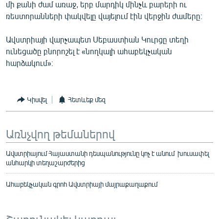
մի քանի ժամ առաջ, երբ մարդիկ մինչև բարերի ու
ռեստորանների փակվելը վայելում էին վերջին ժամերը։
Ավստրիայի վարչապետ Սեբաստիան Կուրցը տեղի
ունեցածը բնորոշել է «նողկալի ահաբեկչական
հարձակում»։
Կիսվել
Հետևեք մեզ
Առնչվող թեմաներով
Ավստրիայում Հայաստանի դեսպանությունը կոչ է անում խուսափել
անհարկի տեղաշարժերից
Ահաբեկչական գրոհ Ավստրիայի մայրաքաղաքում
Շարունակել կարդալ