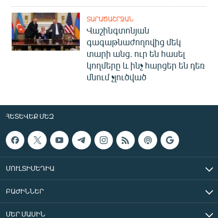
ՏԱՐԱԾԱՇՐՋԱՆ
Վաշինգտոնյան
գագաթնաժողովից մեկ
տարի անց. ուր են հասել
կողմերը և ինչ հարցեր են դեռ
մնում չլուծված
ՀԵՏԵՎԵՔ ՄԵԶ
ՄՈՒԼՏԻՄԵԴԻԱ
ԲԱԺԻՆՆԵՐ
ՄԵՐ ՄԱՍԻՆ