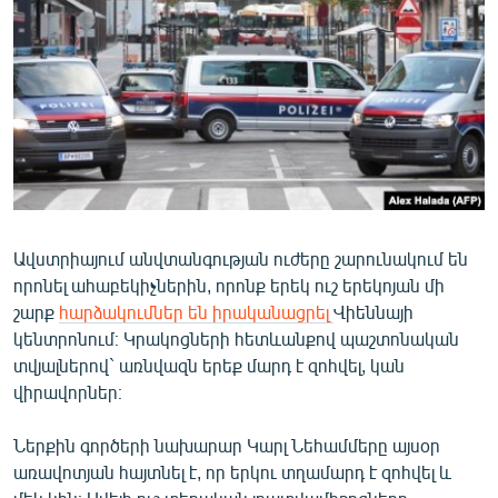
ՄԻՋԱԶԳԱՅԻՆ
ՄՇԱԿՈՒՅԹ
ՍՊՈՐՏ
ՄԵԿՆԱԲԱՆՈՒԹՅՈՒՆ
ՏՏ ԵՒ ԻՆՏԵՐՆԵՏ
ԿՈՐՈՆԱՎԻՐՈՒՍ
Ավստրիայում անվտանգության ուժերը շարունակում են
ԱՐԽԻՎ
որոնել ահաբեկիչներին, որոնք երեկ ուշ երեկոյան մի
ՏԵՍԱՆՅՈՒԹԵՐ
շարք
հարձակումներ են իրականացրել
Վիեննայի
կենտրոնում։ Կրակոցների հետևանքով պաշտոնական
ԲԱՆԱՎԵՃ
տվյալներով` առնվազն երեք մարդ է զոհվել, կան
ՁԳՏԵԼՈՎ ԼԱՎԱԳՈՒՅՆԻՆ
վիրավորներ։
ՓՈԴՔԱՍԹ
Ներքին գործերի նախարար Կարլ Նեհամմերը այսօր
առավոտյան հայտնել է, որ երկու տղամարդ է զոհվել և
Հայերեն