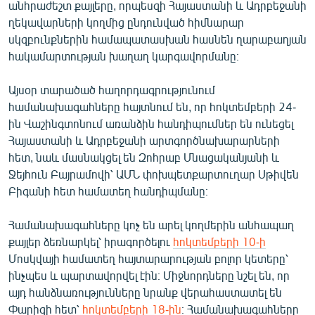
անհրաժեշտ քայլերը, որպեսզի Հայաստանի և Ադրբեջանի
English
ղեկավարների կողմից ընդունված հիմնարար
Русский
սկզբունքներին համապատասխան հասնեն ղարաբաղյան
հակամարտության խաղաղ կարգավորմանը։
ՀԵՏԵՎԵՔ ՄԵԶ
Այսօր տարածած հաղորդագրությունում
համանախագահները հայտնում են, որ հոկտեմբերի 24-
ին Վաշինգտոնում առանձին հանդիպումներ են ունեցել
Հայաստանի և Ադրբեջանի արտգործնախարարների
հետ, նաև մասնակցել են Զոհրաբ Մնացականյանի և
«Ազատության» բոլոր կայքերը
Ջեյհուն Բայրամովի՝ ԱՄՆ փոխպետքարտուղար Սթիվեն
Բիգանի հետ համատեղ հանդիպմանը։
Համանախագահները կոչ են արել կողմերին անհապաղ
քայլեր ձեռնարկել՝ իրագործելու
հոկտեմբերի 10-ի
Մոսկվայի համատեղ հայտարարության բոլոր կետերը՝
ինչպես և պարտավորվել էին։ Միջնորդները նշել են, որ
այդ հանձնառությունները նրանք վերահաստատել են
Փարիզի հետ՝
հոկտեմբերի 18-ին
։ Համանախագահները