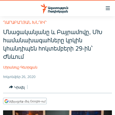
Մատչելիության
հղումներ
Անցնել
ՂԱՐԱԲԱՂՅԱՆ ԽՆԴԻՐ
հիմնական
ԱԶԱՏՈՒԹՅՈՒՆ TV
Մնացականյանը և Բայրամովը, ՄԽ
բովանդակությանը
ՀԱՅԱՍՏԱՆ
Անցնել
համանախագահները կրկին
հիմնական
ՔԱՂԱՔԱԿԱՆ
կհանդիպեն հոկտեմբերի 29-ին՝
մենյուին
ԸՆՏՐՈՒԹՅՈՒՆՆԵՐ 2026
Ժնևում
Որոնում
ԻՐԱՎՈՒՆՔ
Սիրանույշ Գեւորգյան
ՀԱՍԱՐԱԿՈՒԹՅՈՒՆ
հոկտեմբեր 26, 2020
ՏՆՏԵՍՈՒԹՅՈՒՆ
Կիսվել
ՂԱՐԱԲԱՂ
ՊԱՏԵՐԱԶՄԻ 6 ՇԱԲԱԹՆԵՐԸ
Ավելացրեք մեզ Google-ում
ՏԱՐԱԾԱՇՐՋԱՆ