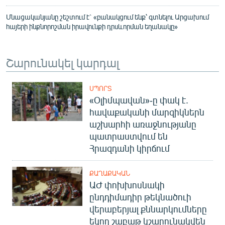
Մնացականյանը շեշտում է` «բանակցում ենք՝ գտնելու Արցախում
հայերի ինքնորոշման իրավունքի դրսևորման եղանակը»
Շարունակել կարդալ
ՍՊՈՐՏ
«Օլիմպավան»-ը փակ է.
հավաքականի մարզիկներն
աշխարհի առաջնությանը
պատրաստվում են
Հրազդանի կիրճում
ՔԱՂԱՔԱԿԱՆ
ԱԺ փոխխոսնակի
ընդդիմադիր թեկնածուի
վերաբերյալ քննարկումները
եկող շաբաթ կշարունակվեն