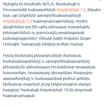
հիշեցրել են կողմերին ԱՄՆ-ի, Ֆրանսիայի և
Ռուսաստանի նախագահների
հոկտեմբերի 1-ի
, ինչպես
նաև այդ երկրների արտգործնախարարների
հոկտեմբերի 5-ի
հայտարարությունները, որտեղ
վերջիններս կոչ էին արել անհապաղ դադարեցնել
բռնություններն ու շարունակել առարկայական
բանակցություններ՝ Մինսկի խմբի հովանու ներքո
Լեռնային Ղարաբաղի խնդիրը լուծելու համար։
Իրենց ինտենսիվ քննարկումների ժամանակ
համանախագահները և արտգործնախարարները
քննարկել են անհամապաղ հումանիտար հրադադար
հաստատելու, հրադադարը դիտարկելու հնարավոր
պարամետրերը և համապարփակ լուծում գտնելու
հիմնարար տարրերի շուրջ երկխոսություն սկսելու
հարցերը՝ համաձայն հոկտեմբերի 10-ին ընդունած
հայտարարության։