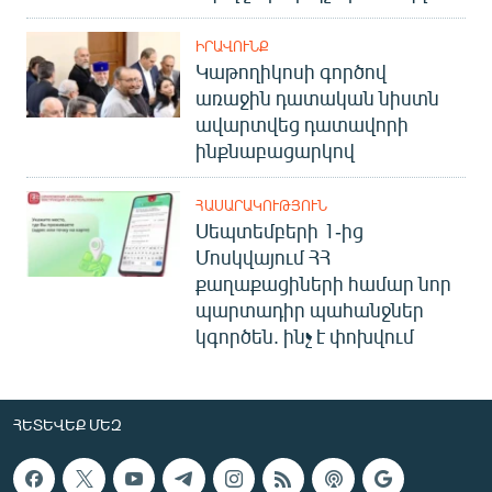
ԻՐԱՎՈՒՆՔ
Կաթողիկոսի գործով
առաջին դատական նիստն
ավարտվեց դատավորի
ինքնաբացարկով
ՀԱՍԱՐԱԿՈՒԹՅՈՒՆ
Սեպտեմբերի 1-ից
Մոսկվայում ՀՀ
քաղաքացիների համար նոր
պարտադիր պահանջներ
կգործեն. ինչ է փոխվում
ՀԵՏԵՎԵՔ ՄԵԶ