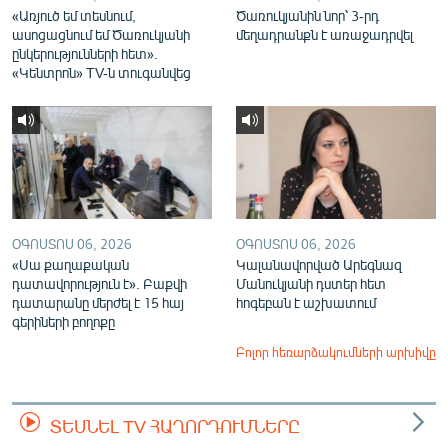
«Առյուծ եմ տեսնում,
Ծառուկյանին նոր՝ 3-րդ
ասոցացնում եմ Ծառուկյանի
մեղադրանքն է առաջադրվել
ընկերությունների հետ».
«Կենտրոն» TV-ն տուգանվեց
ՕԳՈՍՏՈՍ 06, 2026
ՕԳՈՍՏՈՍ 06, 2026
«Սա քաղաքական
Կալանավորված Արեգնազ
դատավորություն է». Բաքվի
Մանուկյանի դստեր հետ
դատարանը մերժել է 15 հայ
հոգեբան է աշխատում
գերիների բողոքը
Բոլոր հեռարձակումների արխիվը
ՏԵՍՆԵԼ TV ՀԱՂՈՐԴՈՒՄՆԵՐԸ