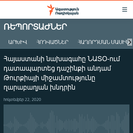
Մատչելիության
հղումներ
Անցնել
ՌԵՊՈՐՏԱԺՆԵՐ
հիմնական
ԱԶԱՏՈՒԹՅՈՒՆ TV
բովանդակությանը
ԱՐԽԻՎ
ՀՈԴՎԱԾՆԵՐ
ՀԱՂՈՐԴՄԱՆ ՄԱՍԻՆ
ՀԱՅԱՍՏԱՆ
Անցնել
հիմնական
ՔԱՂԱՔԱԿԱՆ
Հայաստանի նախագահը ՆԱՏՕ-ում
մենյուին
ԸՆՏՐՈՒԹՅՈՒՆՆԵՐ 2026
Որոնում
դատապարտեց դաշինքի անդամ
ԻՐԱՎՈՒՆՔ
Թուրքիայի միջամտությունը
ՀԱՍԱՐԱԿՈՒԹՅՈՒՆ
ղարաբաղյան խնդրին
ՏՆՏԵՍՈՒԹՅՈՒՆ
հոկտեմբեր 22, 2020
ՂԱՐԱԲԱՂ
ՊԱՏԵՐԱԶՄԻ 6 ՇԱԲԱԹՆԵՐԸ
ՏԱՐԱԾԱՇՐՋԱՆ
No media source currently available