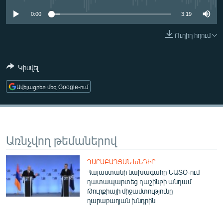
ՄԻՋԱԶԳԱՅԻՆ
0:00
3:19
ՄՇԱԿՈՒՅԹ
Ուղիղ հղում
ՍՊՈՐՏ
ՄԵԿՆԱԲԱՆՈՒԹՅՈՒՆ
Կիսվել
ՏՏ ԵՒ ԻՆՏԵՐՆԵՏ
Ավելացրեք մեզ Google-ում
ԿՈՐՈՆԱՎԻՐՈՒՍ
ԱՐԽԻՎ
ՏԵՍԱՆՅՈՒԹԵՐ
Առնչվող թեմաներով
ԲԱՆԱՎԵՃ
ՂԱՐԱԲԱՂՅԱՆ ԽՆԴԻՐ
ՁԳՏԵԼՈՎ ԼԱՎԱԳՈՒՅՆԻՆ
Հայաստանի նախագահը ՆԱՏՕ-ում
դատապարտեց դաշինքի անդամ
ՓՈԴՔԱՍԹ
Թուրքիայի միջամտությունը
ղարաբաղյան խնդրին
Հայերեն