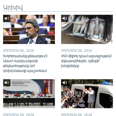
English
Արխիվ
Русский
ՀԵՏԵՎԵՔ ՄԵԶ
ՕԳՈՍՏՈՍ 06, 2026
ՕԳՈՍՏՈՍ 06, 2026
Խորհրդարանը քննարկում է
450 միլիոն դրամ աջակցություն՝
Արամ Վարդևանյանի
ձկնաբույծներին. կմեղմի՞
«Ազատության» բոլոր կայքերը
թեկնածությունը ԱԺ
խնդիրները
փոխխոսնակի պաշտոնում
ՕԳՈՍՏՈՍ 06, 2026
ՕԳՈՍՏՈՍ 06, 2026