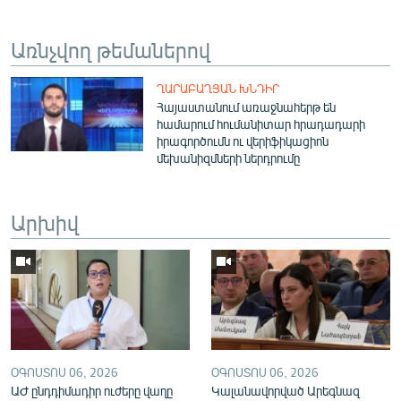
English
Առնչվող թեմաներով
Русский
ՂԱՐԱԲԱՂՅԱՆ ԽՆԴԻՐ
ՀԵՏԵՎԵՔ ՄԵԶ
Հայաստանում առաջնահերթ են
համարում հումանիտար հրադադարի
իրագործումն ու վերիֆիկացիոն
մեխանիզմների ներդրումը
Արխիվ
«Ազատության» բոլոր կայքերը
ՕԳՈՍՏՈՍ 06, 2026
ՕԳՈՍՏՈՍ 06, 2026
ԱԺ ընդդիմադիր ուժերը վաղը
Կալանավորված Արեգնազ