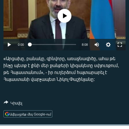
ՄԻՋԱԶԳԱՅԻՆ
ՄՇԱԿՈՒՅԹ
No media source currently available
ՍՊՈՐՏ
ՄԵԿՆԱԲԱՆՈՒԹՅՈՒՆ
Auto
0:00
8:08
ՏՏ ԵՒ ԻՆՏԵՐՆԵՏ
240p
ԿՈՐՈՆԱՎԻՐՈՒՍ
«Արցախը, բանակը, զինվորը, առաջնագիծը, ահա թե
ինչը պետք է լինի մեր ջանքերի կիզակետը սփյուռքում,
360p
ԱՐԽԻՎ
թե Հայաստանում», - իր ուղերձում հայտարարել է
480p
ՏԵՍԱՆՅՈՒԹԵՐ
Auto
240p
360p
480p
Հայաստանի վարչապետ Նիկոլ Փաշինյանը:
720p
ԲԱՆԱՎԵՃ
720p
ՁԳՏԵԼՈՎ ԼԱՎԱԳՈՒՅՆԻՆ
Կիսվել
ՓՈԴՔԱՍԹ
Ավելացրեք մեզ Google-ում
Հայերեն