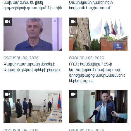
նախատեսում են լինել
Մանուկյանի դստեր հետ
կաթողիկոսի դատական նիստին
հոգեբան է աշխատում
ՕԳՈՍՏՈՍ 06, 2026
ՕԳՈՍՏՈՍ 06, 2026
Բաքվի դատարանը մերժել է
Ո՞ւմ է հանձնվելու ՀԷՑ-ի
Արցախի ղեկավարների բողոքը
կառավարումը. նախարարը
գործընթացից մանրամասներ է
ներկայացրել
ՕԳՈՍՏՈՍ 05, 2026
ՕԳՈՍՏՈՍ 05, 2026