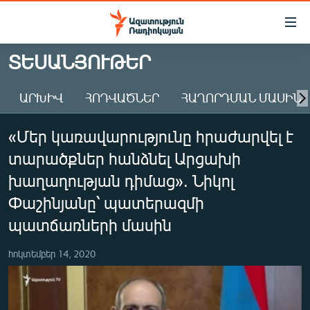
Մատչելիության
հղումներ
Անցնել
ՏԵՍԱՆՅՈՒԹԵՐ
հիմնական
ԱԶԱՏՈՒԹՅՈՒՆ TV
բովանդակությանը
ԱՐԽԻՎ
ՀՈԴՎԱԾՆԵՐ
ՀԱՂՈՐԴՄԱՆ ՄԱՍԻՆ
ՀԱՅԱՍՏԱՆ
Անցնել
հիմնական
ՔԱՂԱՔԱԿԱՆ
«Մեր կառավարությունը հրաժարվել է
մենյուին
ԸՆՏՐՈՒԹՅՈՒՆՆԵՐ 2026
Որոնում
տարածքներ հանձնել Արցախի
ԻՐԱՎՈՒՆՔ
խաղաղության դիմաց». Նիկոլ
ՀԱՍԱՐԱԿՈՒԹՅՈՒՆ
Փաշինյանը՝ պատերազմի
պատճառների մասին
ՏՆՏԵՍՈՒԹՅՈՒՆ
ՂԱՐԱԲԱՂ
հոկտեմբեր 14, 2020
ՊԱՏԵՐԱԶՄԻ 6 ՇԱԲԱԹՆԵՐԸ
ՏԱՐԱԾԱՇՐՋԱՆ