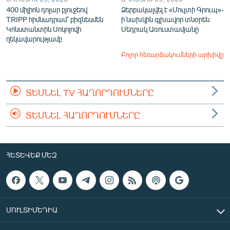
400 միլիոն դոլար բյուջեով
Ձերբակալվել է «Մուլտի Գրուպ»-
TRIPP հիմնադրամ՝ բիզնեսմեն
ի նախկին գլխավոր տնօրեն
Կոնստանտին Սոկոլովի
Սեդրակ Առուստամյանը
ղեկավարությամբ
Բոլոր հեռարձակումների արխիվը
ՏԵՍՆԵԼ TV ՀԱՂՈՐԴՈՒՄՆԵՐԸ
ՏԵՍՆԵԼ ՀԱՂՈՐԴՈՒՄՆԵՐԸ
ՀԵՏԵՎԵՔ ՄԵԶ
ՄՈՒԼՏԻՄԵԴԻԱ