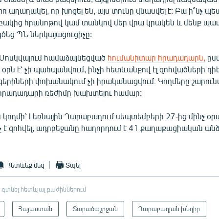
ո աղաղակել, որ խոցել են, այս տունը վնասվել է: Բա ի՞նչ պե
որ բակից հրանոթով կամ տանկով մեր վրա կրակեն և մենք 
դգծեց ՊՆ ներկայացուցիչը:
Մոսկվայում համաձայնեցված
հումանիտար հրադադարն,
ըստ
 օրն է՝ չի պահպանվում, ինչի հետևանքով էլ զոհվածների դի
գերիների փոխանակում չի իրականացվում։ Կողմերը շարու
 հրադադարի ռեժիմը խախտելու համար։
 կողմի՝ Լեռնային Ղարաբաղում սեպտեմբերի 27-ից մինչ օր
 է զոհվել, ադրբեջանը հաղորդում է 41 քաղաքացիական ան
Հետևեք մեզ
Տպել
 գտնել հետևյալ բաժիններում
Հայաստան
Տարածաշրջան
Ղարաբաղյան խնդիր