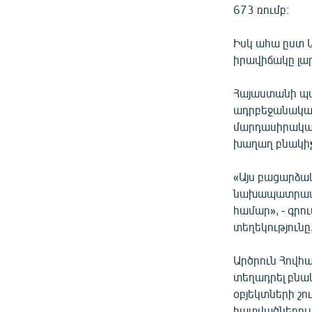
673 ռումբ։
Իսկ ահա ըստ 
իրավիճակը լար
Հայաստանի պա
ադրբեջանական
մարդասիրական
խաղաղ բնակիչ
«Այս բացարձա
նախապատրաստ
համար», - գրո
տեղեկությունը
Արծրուն Հովհա
տեղադրել բնա
օբյեկտների շո
հատվածներում