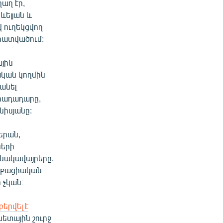
աղ էր,
ևելյան և
վ ուղեկցվող
 հատվածում:
յին
ական կողմին
անել
հրադադարը,
նիսյանը:
երան,
ների
բնակավայրերը,
աքացիական
 չկան։
երվել է
ետային շուրջ