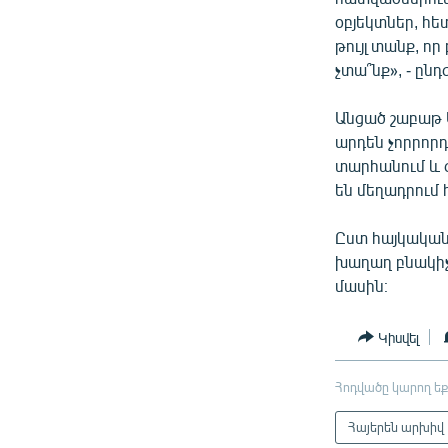
օբյեկտներ, հետ
թույլ տանք, 
չտա՞նք», - ըն
Անցած շաբաթ 
արդեն չորրորդ
տարհանում և 
են մեղադրում
Ըստ հայկական
խաղաղ բնակիչ
մասին։
Կիսվել
Հոդվածը կարող եք
Հայերեն արխիվ