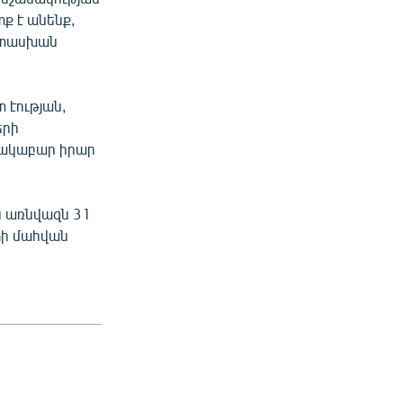
տք է անենք,
պատասխան
 էության,
երի
նակաբար իրար
ս առնվազն 31
ձի մահվան