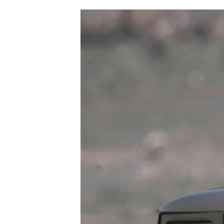
ՄԻՋԱԶԳԱՅԻՆ
ՄՇԱԿՈՒՅԹ
ՍՊՈՐՏ
ՄԵԿՆԱԲԱՆՈՒԹՅՈՒՆ
ՏՏ ԵՒ ԻՆՏԵՐՆԵՏ
ԿՈՐՈՆԱՎԻՐՈՒՍ
ԱՐԽԻՎ
ՏԵՍԱՆՅՈՒԹԵՐ
ԲԱՆԱՎԵՃ
ՁԳՏԵԼՈՎ ԼԱՎԱԳՈՒՅՆԻՆ
ՓՈԴՔԱՍԹ