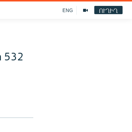
ՈՒՂԻՂ
ENG
ի 532