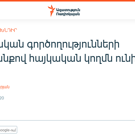
 ԽՆԴԻՐ
կան գործողությունների
նքով հայկական կողմն ուն
րյան
20
oogle-ում