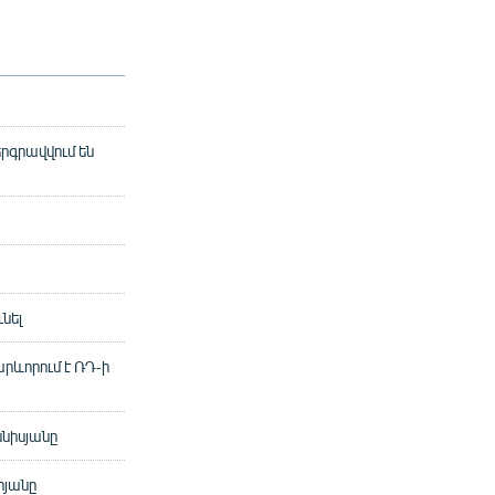
րգրավվում են
նել
րևորում է ՌԴ-ի
ննիսյանը
րյանը