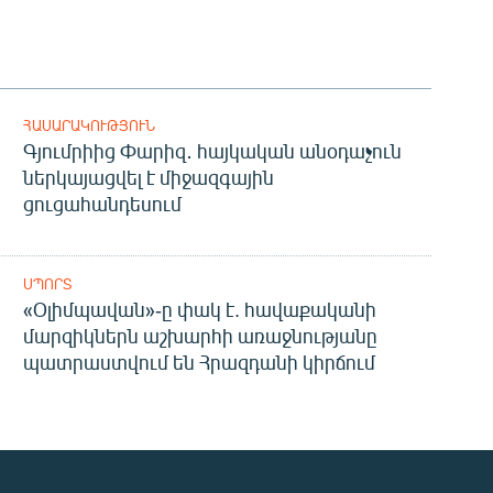
ՀԱՍԱՐԱԿՈՒԹՅՈՒՆ
Գյումրիից Փարիզ․ հայկական անօդաչուն
ներկայացվել է միջազգային
ցուցահանդեսում
ՍՊՈՐՏ
«Օլիմպավան»-ը փակ է. հավաքականի
մարզիկներն աշխարհի առաջնությանը
պատրաստվում են Հրազդանի կիրճում