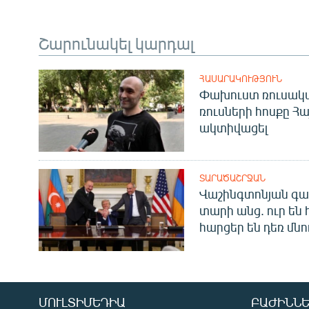
Շարունակել կարդալ
ՀԱՍԱՐԱԿՈՒԹՅՈՒՆ
Փախուստ ռուսական
ռուսների հոսքը Հ
ակտիվացել
ՏԱՐԱԾԱՇՐՋԱՆ
Վաշինգտոնյան գա
տարի անց. ուր են 
հարցեր են դեռ մնո
ՄՈՒԼՏԻՄԵԴԻԱ
ԲԱԺԻՆՆԵ