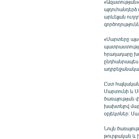
«Ազատության» 
այդուհանդերձ 
արևելյան ուղղ
գործողություն
«Մարտերը այս
պատրաստությա
հրադադարը խախ
ընդհանրապես,
ադրբեջանական
Ըստ հայկական
Մարտունի և 
ծառայության 
խախտելով մա
օբյեկտներ։ Մա
Նույն ծառայո
թուրքական և 