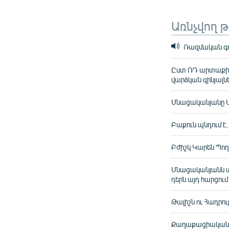
Առնչվող 
Ռազմական գոր
Ըստ ՌԴ արտաքին 
վարձկան զինյալն
Մնացականյանը Մ
Բաքուն պնդում է
Բժիշկ Կարեն Պող
Մնացականյանն ան
դերն այդ հարցում
Թալիշն ու Հադրո
Քաղաքացիական բն