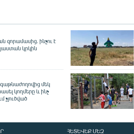
 զորամասից. ինչու է
այաստան կրկին
գաթնաժողովից մեկ
հասել կողմերը և ինչ
ւմ չլուծված
Ր
ՀԵՏԵՎԵՔ ՄԵԶ