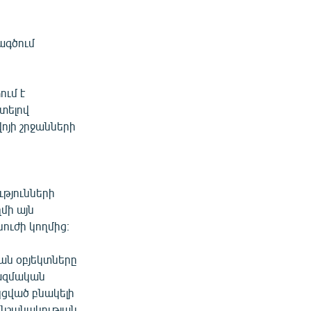
ագծում
ւմ է
տելով
ոյի շրջանների
թյունների
մի այն
ուժի կողմից։
կան օբյեկտները
Ռազմական
կցված բնակելի
 նշանակության