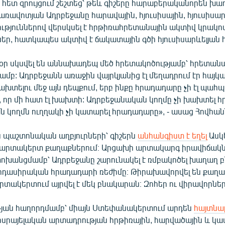
հետ զրույցում շեշտեց՝ թեև գիշերը հարաբերականորեն խաղ
առավոտյան Ադրբեջանը հարավային, հյուսիսային, հյուսիսար
ություններով վերսկսել է հրթիռահրետանային ակտիվ կրակո
ներ, հատկապես ակտիվ է ճակատային գծի հյուսիսարևելյան
օր սկսվել են աննախադեպ մեծ հրետակոծությամբ՝ հրետանա
մբ: Ադրբեջանն առաջին վայրկյանից էլ մեղադրում էր հայկ
տելու մեջ այն դեպքում, երբ ինքը հրադադարը չի էլ պահպ
 որ մի հատ էլ խախտի: Ադրբեջանական կողմը չի խախտել 
 կողմն ուղղակի չի կատարել հրադադարը», - ասաց Հովհան
 պաշտոնական աղբյուրների՝ գիշերն
անհանգիստ է եղել
Ասկ
Մարտակերտ քաղաքներում։ Արցախի արտակարգ իրավիճակ
փոխանցմամբ՝ Ադրբեջանը շարունակել է ռմբակոծել խաղաղ 
րդասիրական հրադադարի ռեժիմը։ Թիրախավորվել են քաղ
րտակերտում այրվել է մեկ բնակարան։ Զոհեր ու վիրավորներ
ւթյան հաղորդմամբ՝ միայն Ստեփանակերտում արդեն
հայտնաբ
իսրայելական արտադրության հրթիռային, հարվածային և կաս