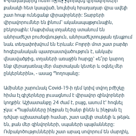
«Հրադադարից հետո ոչինչ չփոխվեց վիրավորների
English
քանակի հետ կապված, նույնիսկ հրադադար վրա ավելի
շատ հոսք ունեցանք վիրավորների: Տարբերի
Русский
վիրավորումներ են լինում՝ ականապայթյունային,
բեկորային: Մաքսիմալ տղաները ստանում են
ՀԵՏԵՎԵՔ ՄԵԶ
անհրաժեշտ բուժօգնություն, անհրաժեշտության դեպքում
նաև տեղափոխվում են Երևան: Բոլորի մոտ շատ բարձր
հոգեբանական պատրաստվածություն է, անկախ
վնասվածքից, տղաների առաջին հարցը՝ «ե՞րբ կարող
ենք վերադառնալ մեր մարտական կետեր և օգնել մեր
ընկերներին», - ասաց Պողոսյանը:
«Ազատության» բոլոր կայքերը
Ամիսներ շարունակ Covid-19-ի դեմ կռիվ տվող բժիշկը
հիմա էլ գիշերները լուսացնում է վիրավոր զինվորների
կողքին։ Աշխատանքը 24 ժամ է, բայց, ասում է՝ հոգնել
չկա։ «Պայմանները ինչքան էլ ծանր լինեն և ինչքան էլ
դժվար աշխատանքի համար, շատ ավելի տանելի և թեթև
են, քան մեր զինվորների, սպաների պայմանները:
Ռմբակոծություններին շատ արագ սովորում են մարդիկ,