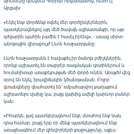
մյուսները կմեկնեն Գորիսի հիվանդանոց, հետո էլ
Արցախ։
«Եկել ենք փորձենք օգնել մեր գործընկերներին,
պատկերացնելով այդ մեծ ծավալն աշխատանքի, որ այս
դժվարին պահին բաժին է հասել իրենց», - ասաց սիրտ-
անոթային վիրաբույժ Լևոն Խաչատրյանը:
Լևոն Խաչատրյանն է հավաքել իր ծանոթ բժիշկներին,
որոնք աշխատել են տարբեր ռազմական գոտիներում և
հումանիտար առաքելության մեծ փորձ ունեն։ Առայժմ վեց
օրով են եկել, իրավիճակին կծանոթանան։ Բոլոր
վտանգները գնահատել են՝ ռմբահարվող քաղաքում
աշխատելու վախը կա, բայց վախից ավելի կարևոր բաներ
կան:
«Իհարկե, լավ պատկերացնում ենք, մտահոգ ենք նաև
դրա համար, բայց երբ որ մենք պատկերացնում ենք
առաջնագծում մեր զինվորների քաջությունը, այլևս