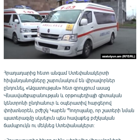
ՄԻՋԱԶԳԱՅԻՆ
ՄՇԱԿՈՒՅԹ
ՍՊՈՐՏ
ՄԵԿՆԱԲԱՆՈՒԹՅՈՒՆ
ՏՏ ԵՒ ԻՆՏԵՐՆԵՏ
ԿՈՐՈՆԱՎԻՐՈՒՍ
Հրադադարից հետո անգամ Ստեփանակերտի
ԱՐԽԻՎ
հիվանդանոցները շարունակում են վիրավորներ
ՏԵՍԱՆՅՈՒԹԵՐ
ընդունել, «Ազատության» հետ զրույցում ասաց
Վնասվածքաբանության և օրթոպեդիայի գիտական
ԲԱՆԱՎԵՃ
կենտրոնի ընդհանուր և օպերատիվ հարցերով
ՁԳՏԵԼՈՎ ԼԱՎԱԳՈՒՅՆԻՆ
փոխտնօրեն, բժիշկ Կարեն Պողոսյանը, որ շատերի նման
պատերազմը սկսելուն պես հավաքեց բժշկական
ՓՈԴՔԱՍԹ
ճամպրուկն ու մեկնեց Ստեփանակերտ։
Հայերեն