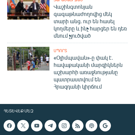
Վաշինգտոնյան
գագաթնաժողովից մեկ
տարի անց. ուր են հասել
կողմերը և ինչ հարցեր են դեռ
մնում չլուծված
ՍՊՈՐՏ
«Օլիմպավան»-ը փակ է.
հավաքականի մարզիկներն
աշխարհի առաջնությանը
պատրաստվում են
Հրազդանի կիրճում
ՀԵՏԵՎԵՔ ՄԵԶ