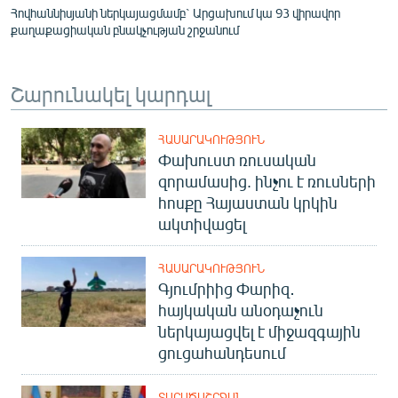
Հովհաննիսյանի ներկայացմամբ` Արցախում կա 93 վիրավոր
քաղաքացիական բնակչության շրջանում
Շարունակել կարդալ
ՀԱՍԱՐԱԿՈՒԹՅՈՒՆ
Փախուստ ռուսական
զորամասից. ինչու է ռուսների
հոսքը Հայաստան կրկին
ակտիվացել
ՀԱՍԱՐԱԿՈՒԹՅՈՒՆ
Գյումրիից Փարիզ․
հայկական անօդաչուն
ներկայացվել է միջազգային
ցուցահանդեսում
ՏԱՐԱԾԱՇՐՋԱՆ