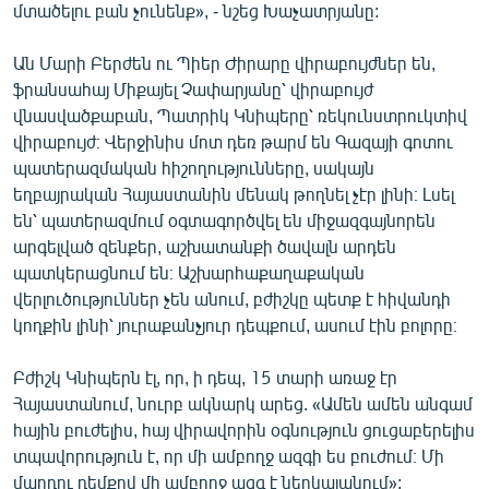
մտածելու բան չունենք», - նշեց Խաչատրյանը:
Ան Մարի Բերժեն ու Պիեր Ժիրարը վիրաբույժներ են,
ֆրանսահայ Միքայել Չափարյանը՝ վիրաբույժ
վնասվածքաբան, Պատրիկ Կնիպերը՝ ռեկունստրուկտիվ
վիրաբույժ։ Վերջինիս մոտ դեռ թարմ են Գազայի գոտու
պատերազմական հիշողությունները, սակայն
եղբայրական Հայաստանին մենակ թողնել չէր լինի։ Լսել
են՝ պատերազմում օգտագործվել են միջազգայնորեն
արգելված զենքեր, աշխատանքի ծավալն արդեն
պատկերացնում են։ Աշխարհաքաղաքական
վերլուծություններ չեն անում, բժիշկը պետք է հիվանդի
կողքին լինի՝ յուրաքանչյուր դեպքում, ասում էին բոլորը։
Բժիշկ Կնիպերն էլ, որ, ի դեպ, 15 տարի առաջ էր
Հայաստանում, նուրբ ակնարկ արեց. «Ամեն ամեն անգամ
հային բուժելիս, հայ վիրավորին օգնություն ցուցաբերելիս
տպավորություն է, որ մի ամբողջ ազգի ես բուժում։ Մի
մարդու դեմքով մի ամբողջ ազգ է ներկայանում»: