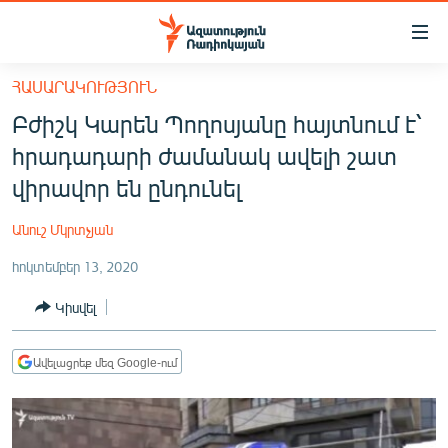
Մատչելիության
հղումներ
Անցնել
ՀԱՍԱՐԱԿՈՒԹՅՈՒՆ
հիմնական
ԱԶԱՏՈՒԹՅՈՒՆ TV
Բժիշկ Կարեն Պողոսյանը հայտնում է՝
բովանդակությանը
ՀԱՅԱՍՏԱՆ
Անցնել
հրադադարի ժամանակ ավելի շատ
հիմնական
ՔԱՂԱՔԱԿԱՆ
վիրավոր են ընդունել
մենյուին
ԸՆՏՐՈՒԹՅՈՒՆՆԵՐ 2026
Որոնում
Անուշ Մկրտչյան
ԻՐԱՎՈՒՆՔ
հոկտեմբեր 13, 2020
ՀԱՍԱՐԱԿՈՒԹՅՈՒՆ
Կիսվել
ՏՆՏԵՍՈՒԹՅՈՒՆ
ՂԱՐԱԲԱՂ
Ավելացրեք մեզ Google-ում
ՊԱՏԵՐԱԶՄԻ 6 ՇԱԲԱԹՆԵՐԸ
ՏԱՐԱԾԱՇՐՋԱՆ